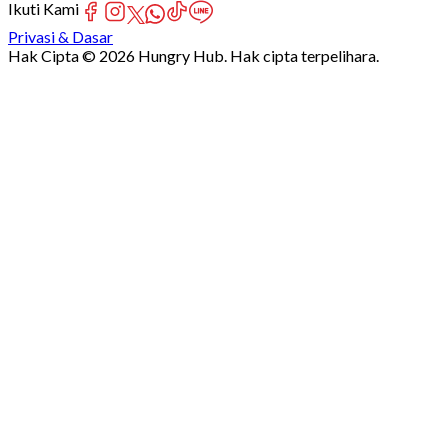
Ikuti Kami
Privasi & Dasar
Hak Cipta © 2026 Hungry Hub. Hak cipta terpelihara.
Failed
connect
to
server