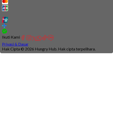
Ikuti Kami
Privasi & Dasar
Hak Cipta © 2026 Hungry Hub. Hak cipta terpelihara.
Connection
is
unstable