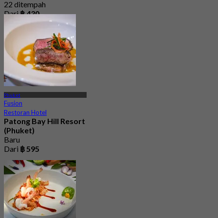
22 ditempah
Dari
฿ 430
Phuket
Fusion
Restoran Hotel
Patong Bay Hill Resort
(Phuket)
Baru
Dari
฿ 595