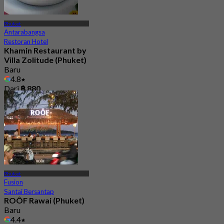
Phuket
Antarabangsa
Restoran Hotel
Khamin Restaurant by
Villa Zolitude (Phuket)
Baru
4.8
Dari
฿ 880
Phuket
Fusion
Santai Bersantap
ROÔF Rawai (Phuket)
Baru
4.4