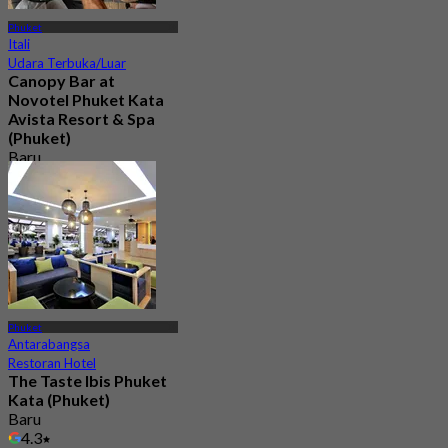
Phuket
Itali
Udara Terbuka/Luar
Canopy Bar at
Novotel Phuket Kata
Avista Resort & Spa
(Phuket)
Baru
4.9
Dari
฿ 2,250
Phuket
Antarabangsa
Restoran Hotel
The Taste Ibis Phuket
Kata (Phuket)
Baru
4.3