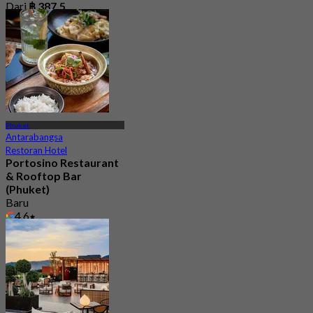
Dari
฿ 387.5
Phuket
Antarabangsa
Restoran Hotel
Portosino Restaurant
& Rooftop Bar
(Phuket)
Baru
4.6
Dari
฿ 530