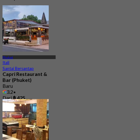
Phuket
Itali
Santai Bersantap
Capri Restaurant &
Bar (Phuket)
Baru
3.2
Dari
฿ 425