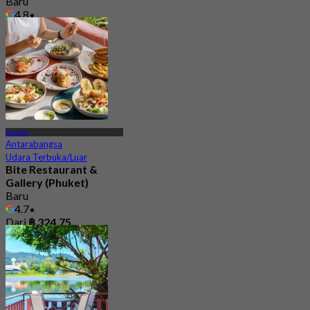
Baru
4.8
Dari
฿ 890
Phuket
Antarabangsa
Udara Terbuka/Luar
Bite Restaurant &
Gallery (Phuket)
Baru
4.7
Dari
฿ 324.75