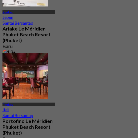
Phuket
Jepun
Santai Bersantap
Ariake Le Méridien
Phuket Beach Resort
(Phuket)
Baru
4.3
Dari
฿ 890
Phuket
Itali
Santai Bersantap
Portofino Le Méridien
Phuket Beach Resort
(Phuket)