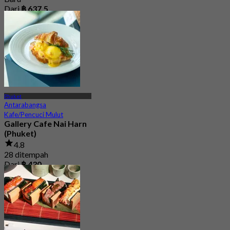
Dari
฿ 637.5
Phuket
Antarabangsa
Kafe/Pencuci Mulut
Gallery Cafe Nai Harn
(Phuket)
4.8
28 ditempah
Dari
฿ 430