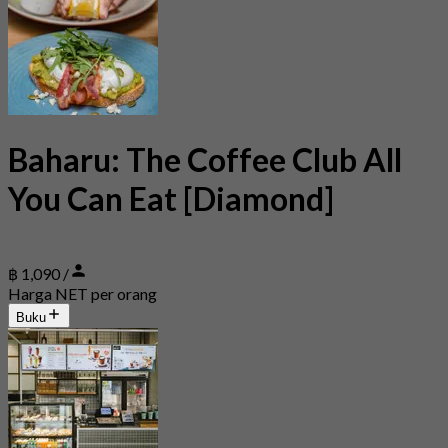
Baharu: The Coffee Club All
You Can Eat [Diamond]
฿ 1,090 /
Harga NET per orang
Buku