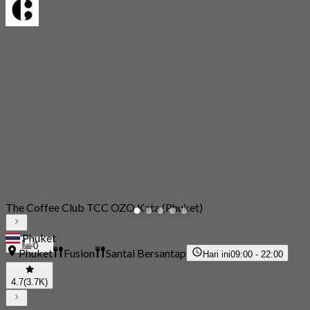
The Coffee Club TCC OZO Kata (Phuket)
Phuket
0
Phuket
Fusion
Santai Bersantap
Hari ini
09:00 - 22:00
4.7
(3.7K)