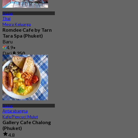
Phuket
Thai
Mesra Keluarga
Romdee Cafe by Tarn
Tara Spa (Phuket)
Baru
4.9
Dari
฿ 350
Phuket
Antarabangsa
Kafe/Pencuci Mulut
Gallery Cafe Chalong
(Phuket)
4.8