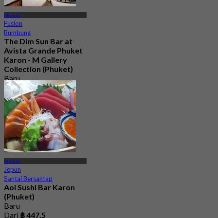
Phuket
Fusion
Bumbung
The Dim Sun Bar at
Avista Grande Phuket
Karon - M Gallery
Collection (Phuket)
Baru
5.0
Dari
฿ 1,299
Phuket
Jepun
Santai Bersantap
Aoi Sushi Bar Karon
(Phuket)
Baru
Dari
฿ 447.5