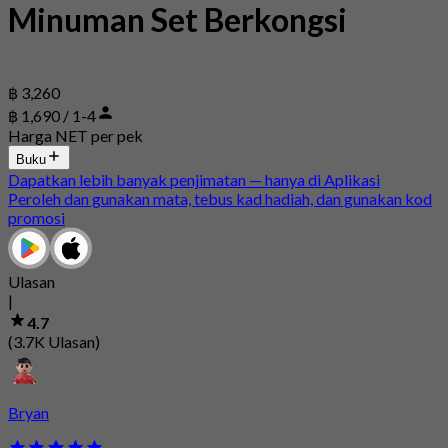
Minuman Set Berkongsi
฿ 3,260
฿ 1,690 / 1-4
Harga NET per pek
Buku
Dapatkan lebih banyak penjimatan — hanya di Aplikasi
Peroleh dan gunakan mata, tebus kad hadiah, dan gunakan kod
promosi
Ulasan
|
4.7
(3.7K Ulasan)
Bryan