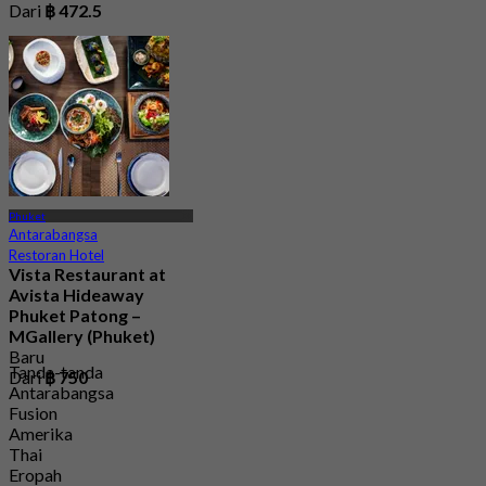
Dari
฿ 472.5
Phuket
Antarabangsa
Restoran Hotel
Vista Restaurant at
Avista Hideaway
Phuket Patong –
MGallery (Phuket)
Baru
Tanda-tanda
Dari
฿ 750
Antarabangsa
Fusion
Amerika
Thai
Eropah