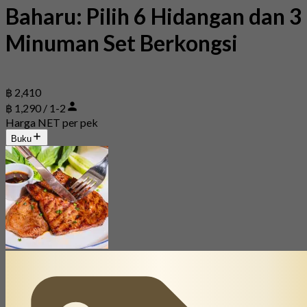
Baharu: Pilih 6 Hidangan dan 3
Minuman Set Berkongsi
฿ 2,410
฿ 1,290 / 1-2
Harga NET per pek
Buku