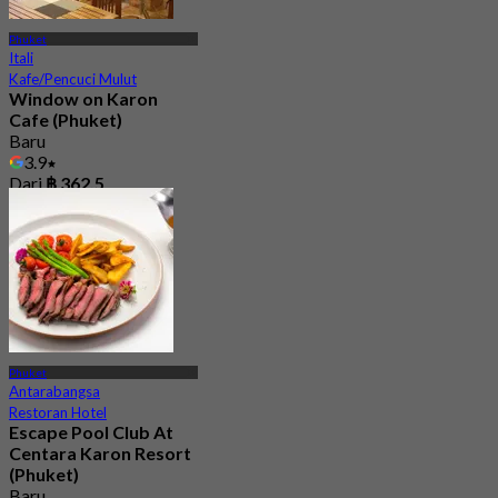
Phuket
Itali
Kafe/Pencuci Mulut
Window on Karon
Cafe (Phuket)
Baru
3.9
Dari
฿ 362.5
Phuket
Antarabangsa
Restoran Hotel
Escape Pool Club At
Centara Karon Resort
(Phuket)
Baru