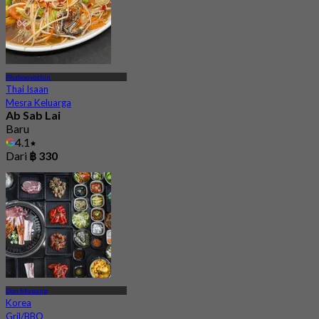
Phahonyothin
Thai Isaan
Mesra Keluarga
Ab Sab Lai
Baru
4.1
Dari
฿ 330
Don Mueang
Korea
Gril/BBQ