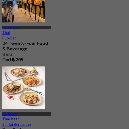
Don Mueang
Thai
Pub/Bar
24 Twenty-Four Food
& Beverage
Baru
Dari
฿ 205
Don Mueang
Thai Isaan
Santai Bersantap