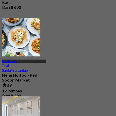
Baru
Dari
฿ 600
Don Mueang
Thai
Santai Bersantap
Heng Hoitod - Red
Spoon Market
4.8
1 ditempah
Dari
฿ 230