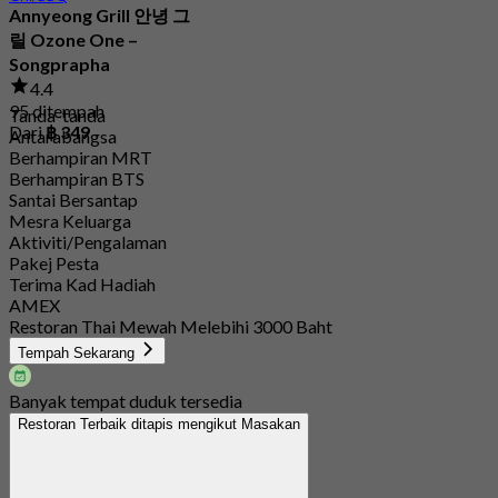
Annyeong Grill 안녕 그
릴 Ozone One –
Songprapha
4.4
95 ditempah
Tanda-tanda
Dari
฿ 349
Antarabangsa
Berhampiran MRT
Berhampiran BTS
Santai Bersantap
Mesra Keluarga
Aktiviti/Pengalaman
Pakej Pesta
Terima Kad Hadiah
AMEX
Restoran Thai Mewah Melebihi 3000 Baht
Tempah Sekarang
Banyak tempat duduk tersedia
Restoran Terbaik ditapis mengikut Masakan