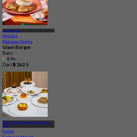
Don Mueang
Amerika
Makanan Segera
Glam Burger
Baru
4.9
Dari
฿ 262.5
BTS Muzium Tentera Udara Diraja
Thai
Fusion