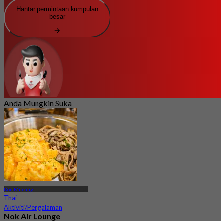
Hantar permintaan kumpulan
besar
Anda Mungkin Suka
Don Mueang
Thai
Aktiviti/Pengalaman
Nok Air Lounge