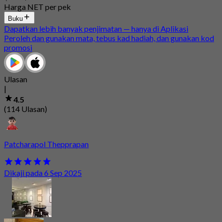
Harga NET per pek
Buku
Dapatkan lebih banyak penjimatan — hanya di Aplikasi
Peroleh dan gunakan mata, tebus kad hadiah, dan gunakan kod
promosi
Ulasan
|
4.5
(114 Ulasan)
Patcharapol Thepprapan
Dikaji pada 6 Sep 2025