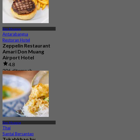
Don Mueang
Antarabangsa
Restoran Hotel
Zeppelin Restaurant
Amari Don Muang
Airport Hotel
4.8
206 ditempah
Dari
฿ 395
Don Mueang
Thai
Santai Bersantap
Tukabkhao by