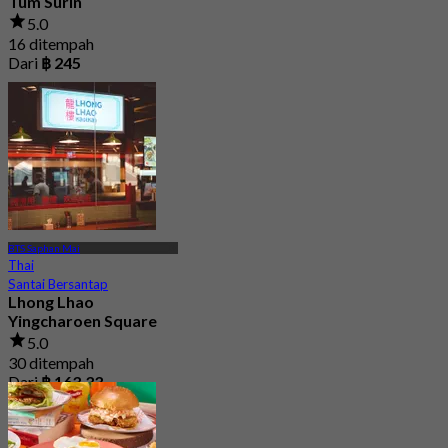
Tum Surin
5.0
16 ditempah
Dari
฿ 245
BTS Saphan Mai
Thai
Santai Bersantap
Lhong Lhao
Yingcharoen Square
5.0
30 ditempah
Dari
฿ 163.33