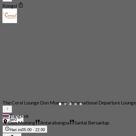
Kongsi
The Coral Lounge Don Mueang - International Departure Lounge
Bangkok
0
Don Mueang
Antarabangsa
Santai Bersantap
Hari ini
05:00 - 22:00