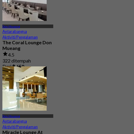
Don Mueang
Antarabangsa
Aktiviti/Pengalaman
The Coral Lounge Don
Mueang
4.5
322 ditempah
Dari
฿ 650
Don Mueang
Antarabangsa
Aktiviti/Pengalaman
Miracle Lounge At