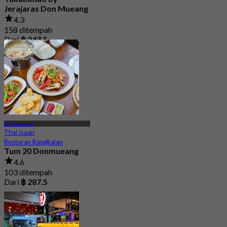
Jerajaras Don Mueang
4.3
158 ditempah
Dari
฿ 247.5
Don Mueang
Thai Isaan
Restoran Rangkaian
Tum 20 Donmueang
4.6
103 ditempah
Dari
฿ 287.5