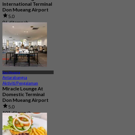
International Terminal
Don Mueang Airport
5.0
86 ditempah
Dari
฿ 960
Don Mueang
Antarabangsa
Aktiviti/Pengalaman
Miracle Lounge At
Domestic Terminal
Don Mueang Airport
5.0
101 ditempah
Dari
฿ 960