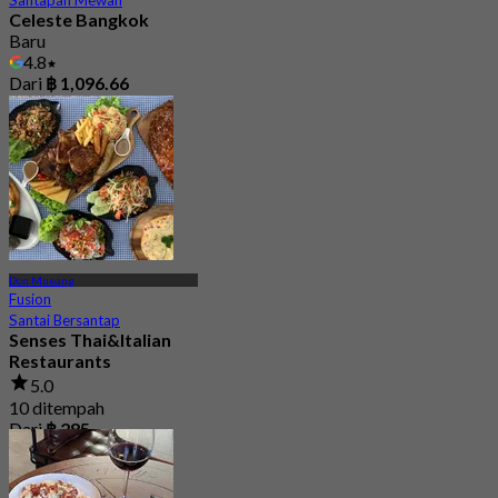
Santapan Mewah
Celeste Bangkok
Baru
4.8
Dari
฿ 1,096.66
Don Mueang
Fusion
Santai Bersantap
Senses Thai&Italian
Restaurants
5.0
10 ditempah
Dari
฿ 285