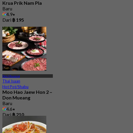
Krua Prik Nam Pla
Baru
4.9
Dari
฿ 195
Don Mueang
Thai Isaan
Hot Pot/Shabu
Moo Hao Jaew Hon 2 –
Don Mueang
Baru
4.6
Dari
฿ 210