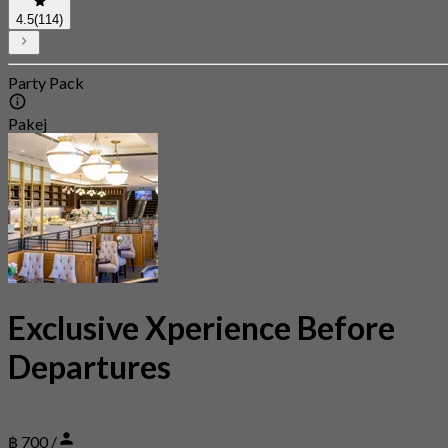
4.5
(114)
Party Pack
Pakej
Exclusive Xperience Before
Departures
฿ 700 /