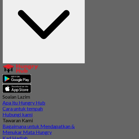
Soalan Lazim
Apa itu Hungry Hub
Cara untuk tempah
Hubungi kami
Tawaran Kami
Bagaimana untuk Mendapatkan &
Menukar Mata Hungry
Kad Hadiah