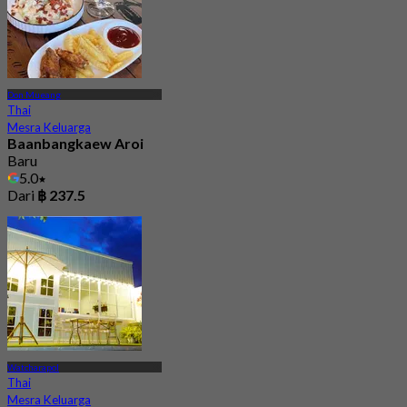
Don Mueang
Thai
Mesra Keluarga
Baanbangkaew Aroi
Baru
5.0
Dari
฿ 237.5
Watcharapol
Thai
Mesra Keluarga