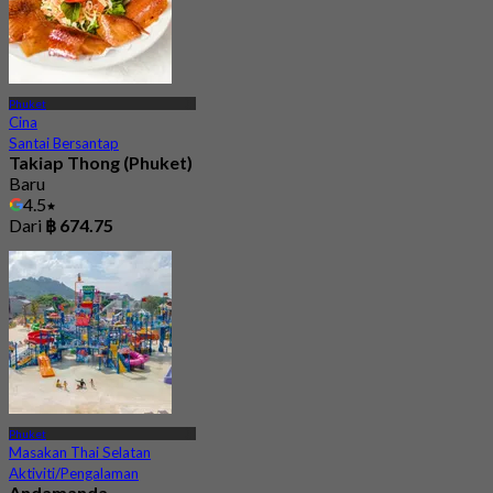
Phuket
Cina
Santai Bersantap
Takiap Thong (Phuket)
Baru
4.5
Dari
฿ 674.75
Phuket
Masakan Thai Selatan
Aktiviti/Pengalaman
Andamanda