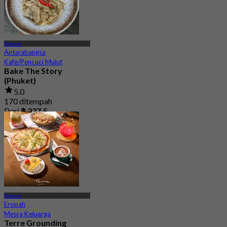
Phuket
Antarabangsa
Kafe/Pencuci Mulut
Bake The Story
(Phuket)
5.0
170 ditempah
Dari
฿ 237.5
Phuket
Eropah
Mesra Keluarga
Terre Grounding