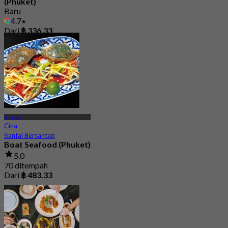
(Phuket)
Baru
4.7
Dari
฿ 336.33
Phuket
Cina
Santai Bersantap
Boat Seafood (Phuket)
5.0
70 ditempah
Dari
฿ 483.33