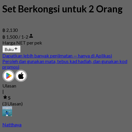
Set Berkongsi untuk 2 Orang
฿ 2,130
฿ 1,500 / 1-2
Harga NET per pek
Buku
Dapatkan lebih banyak penjimatan — hanya di Aplikasi
Peroleh dan gunakan mata, tebus kad hadiah, dan gunakan kod
promosi
Ulasan
|
5
(3 Ulasan)
Natthaya