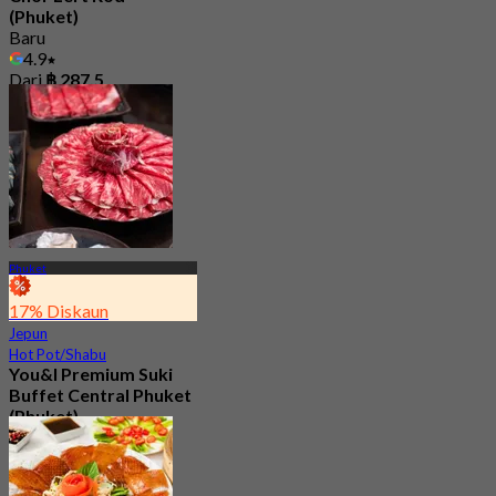
(Phuket)
Baru
4.9
Dari
฿ 287.5
Phuket
17% Diskaun
Jepun
Hot Pot/Shabu
You&I Premium Suki
Buffet Central Phuket
(Phuket)
4.7
658 ditempah
Dari
฿ 698