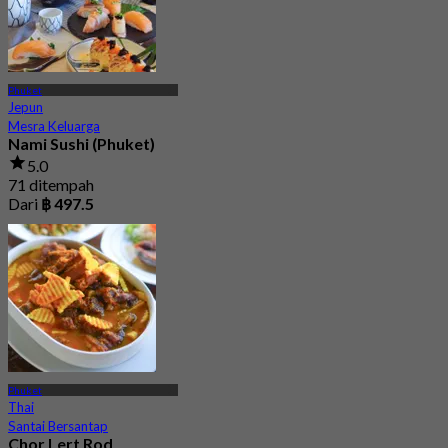
Phuket
Jepun
Mesra Keluarga
Nami Sushi (Phuket)
5.0
71 ditempah
Dari
฿ 497.5
Phuket
Thai
Santai Bersantap
Chor Lert Rod