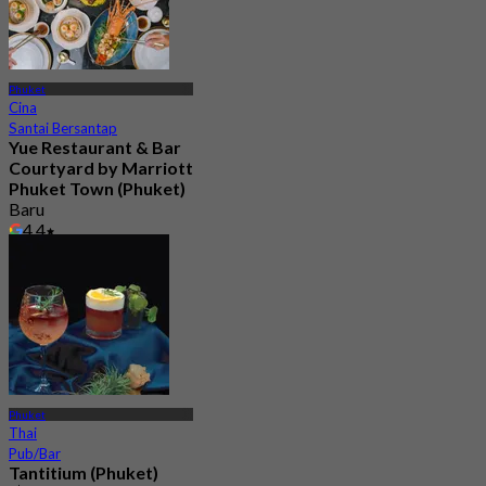
Phuket
Cina
Santai Bersantap
Yue Restaurant & Bar​
Courtyard by Marriott
Phuket Town (Phuket)
Baru
4.4
Dari
฿ 595
Phuket
Thai
Pub/Bar
Tantitium (Phuket)