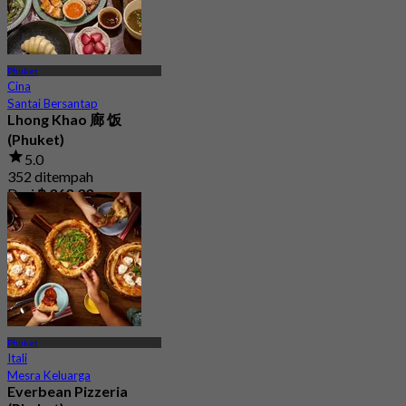
Phuket
Cina
Santai Bersantap
Lhong Khao 廊 饭
(Phuket)
5.0
352 ditempah
Dari
฿ 363.33
Phuket
Itali
Mesra Keluarga
Everbean Pizzeria