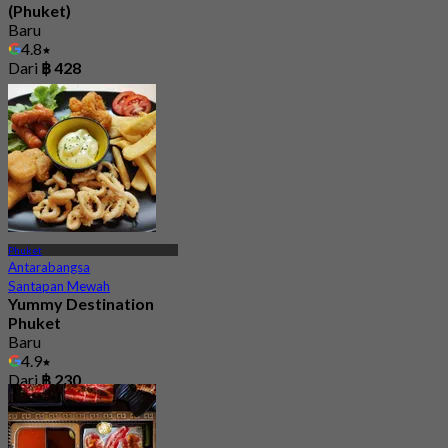
(Phuket)
Baru
4.8
Dari
฿ 428
Phuket
Antarabangsa
Santapan Mewah
Yummy Destination
Phuket
Baru
4.9
Dari
฿ 230