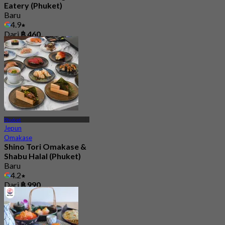
Eatery (Phuket)
Baru
4.9
Dari
฿ 460
Phuket
Jepun
Omakase
Shino Tori Omakase &
Shabu Halal (Phuket)
Baru
4.2
Dari
฿ 990