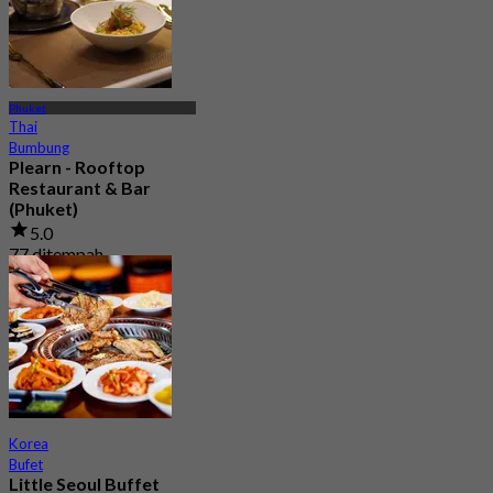
Phuket
Thai
Bumbung
Plearn - Rooftop
Restaurant & Bar
(Phuket)
5.0
77 ditempah
Dari
฿ 625
Korea
Bufet
Little Seoul Buffet