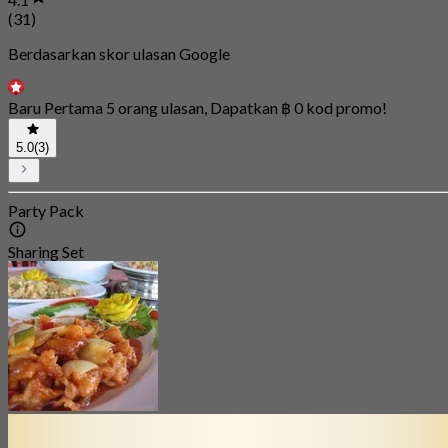
(31)
Berdasarkan skor ulasan Google
Baru Pertama 5 orang ulasan, Dapatkan ฿ 0 kod promo!
5.0
(3)
Party Pack
Sharing Set