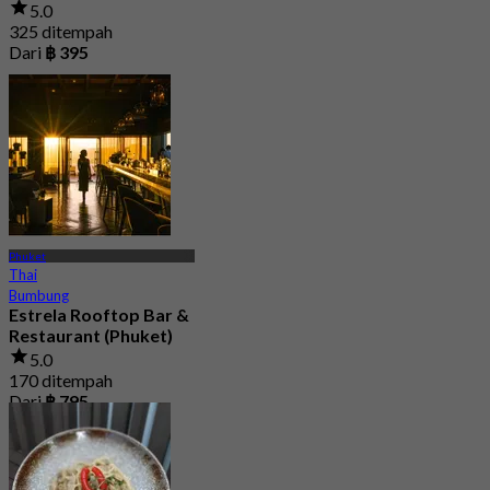
5.0
325 ditempah
Dari
฿ 395
Phuket
Thai
Bumbung
Estrela Rooftop Bar &
Restaurant (Phuket)
5.0
170 ditempah
Dari
฿ 795