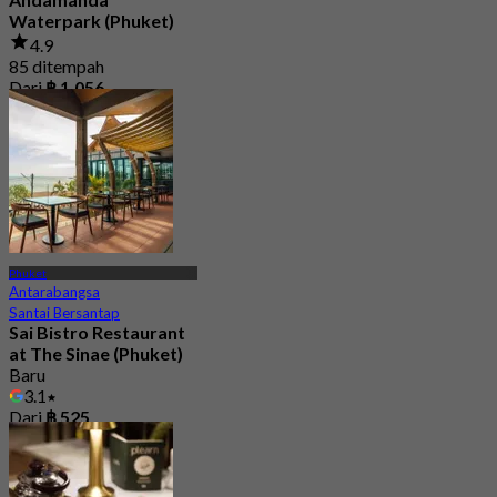
Waterpark (Phuket)
4.9
85 ditempah
Dari
฿ 1,056
Phuket
Antarabangsa
Santai Bersantap
Sai Bistro Restaurant
at The Sinae (Phuket)
Baru
3.1
Dari
฿ 525