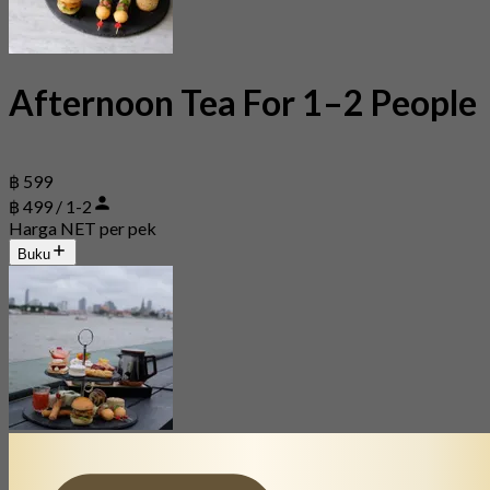
Afternoon Tea For 1–2 People
฿ 599
฿ 499 / 1-2
Harga NET per pek
Buku