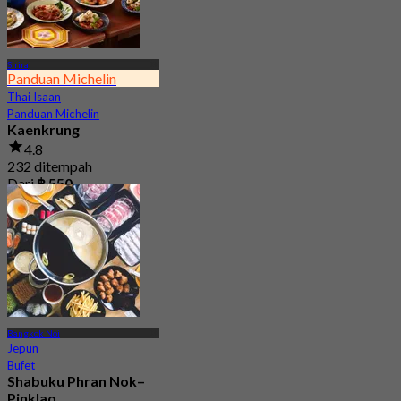
Siriraj
Panduan Michelin
Thai Isaan
Panduan Michelin
Kaenkrung
4.8
232 ditempah
Dari
฿ 550
Bangkok Noi
Jepun
Bufet
Shabuku Phran Nok–
Pinklao