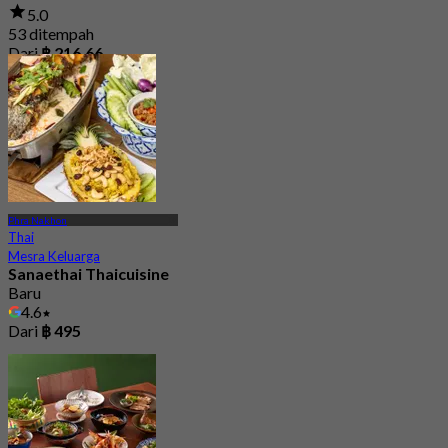
5.0
53 ditempah
Dari
฿ 216.66
Phra Nakhon
Thai
Mesra Keluarga
Sanaethai Thaicuisine
Baru
4.6
Dari
฿ 495