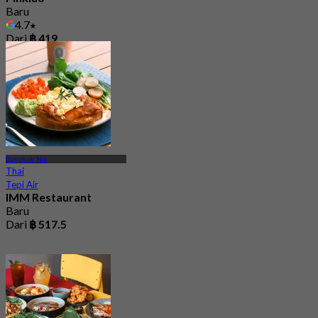
Baru
4.7
Dari
฿ 419
Bangkok Noi
Thai
Tepi Air
IMM Restaurant
Baru
Dari
฿ 517.5