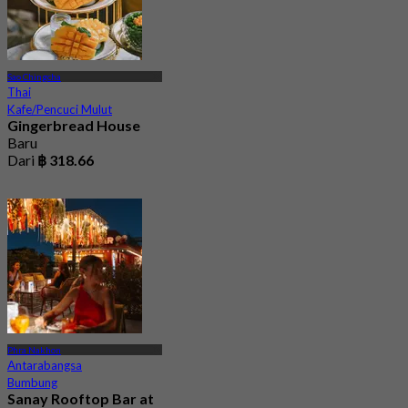
Sao Chingcha
Thai
Kafe/Pencuci Mulut
Gingerbread House
Baru
Dari
฿ 318.66
Phra Nakhon
Antarabangsa
Bumbung
Sanay Rooftop Bar at