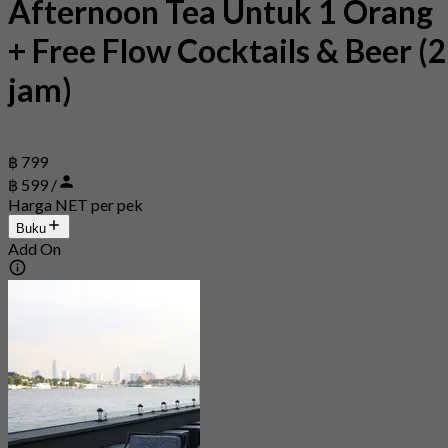
Afternoon Tea Untuk 1 Orang
+ Free Flow Cocktails & Beer (2
jam)
฿ 799
฿ 599 /
Harga NET per pek
Buku
Add On