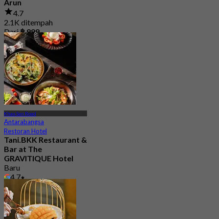
Arun
4.7
2.1K ditempah
Dari
฿ 999
Khao San Road
Antarabangsa
Restoran Hotel
Tani.BKK Restaurant &
Bar at The
GRAVITIQUE Hotel
Baru
4.7
Dari
฿ 530