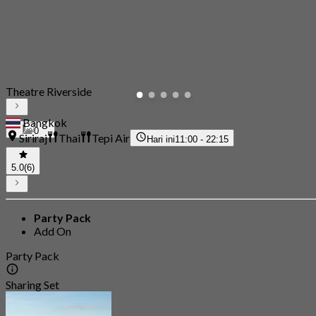
Theatre Riverside
Bangkok
0
Siriraj
Thai
Tepi Air
Hari ini
11:00 - 22:15
5.0
(6)
Party Pack
Add On
Party Pack
Sharing Set