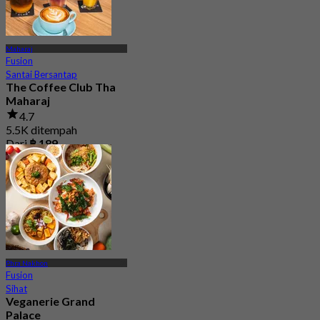
Maharaj
Fusion
Santai Bersantap
The Coffee Club Tha
Maharaj
4.7
5.5K ditempah
Dari
฿ 189
Phra Nakhon
Fusion
Sihat
Veganerie Grand
Palace