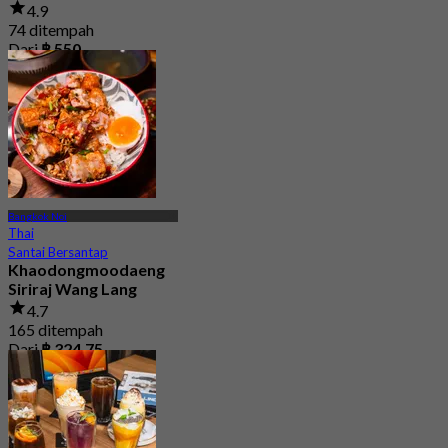
4.9
74 ditempah
Dari
฿ 550
Bangkok Noi
Thai
Santai Bersantap
Khaodongmoodaeng
Siriraj Wang Lang
4.7
165 ditempah
Dari
฿ 324.75