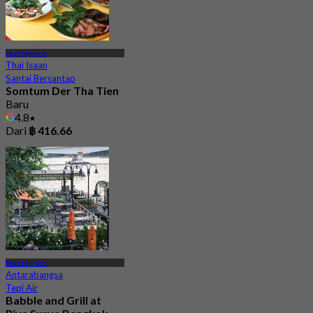
Phra Nakhon
Thai Isaan
Santai Bersantap
Somtum Der Tha Tien
Baru
4.8
Dari
฿ 416.66
Phra Nakhon
Antarabangsa
Tepi Air
Babble and Grill at