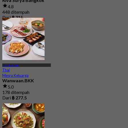
Riva Surya Bangkok
4.8
448 ditempah
Dari
฿ 315
Phra Nakhon
Thai
Mesra Keluarga
Wanwaan.BKK
5.0
178 ditempah
Dari
฿ 277.5