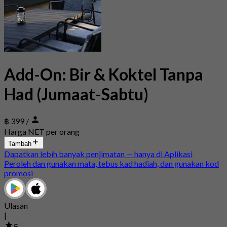
Add-On: Bir & Koktel Tanpa
Had (Jumaat-Sabtu)
฿ 399
/
Harga NET per orang
Tambah
Dapatkan lebih banyak penjimatan — hanya di Aplikasi
Peroleh dan gunakan mata, tebus kad hadiah, dan gunakan kod
promosi
Ulasan
|
5