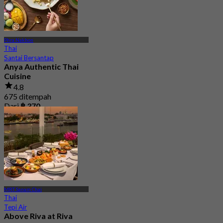
Phra Nakhon
Thai
Santai Bersantap
Anya Authentic Thai
Cuisine
4.8
675 ditempah
Dari
฿ 370
MRT Sanam Chai
Thai
Tepi Air
Above Riva at Riva