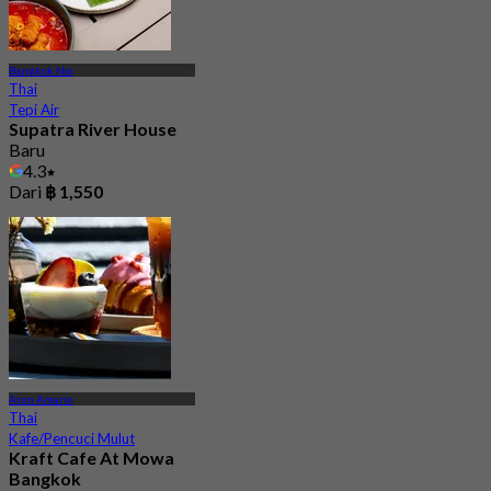
Bangkok Noi
Thai
Tepi Air
Supatra River House
Baru
4.3
Dari
฿ 1,550
Arun Amarin
Thai
Kafe/Pencuci Mulut
Kraft Cafe At Mowa
Bangkok