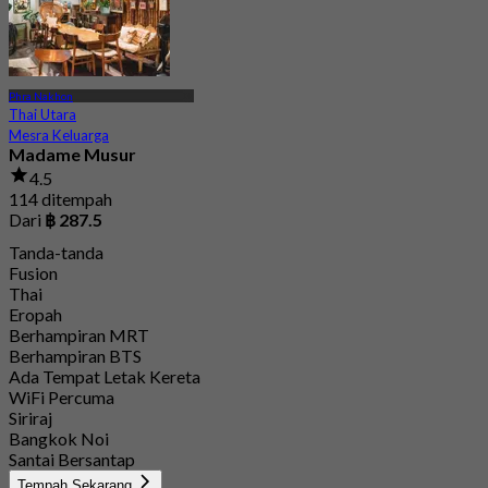
Phra Nakhon
Thai Utara
Mesra Keluarga
Madame Musur
4.5
114 ditempah
Dari
฿ 287.5
Tanda-tanda
Fusion
Thai
Eropah
Berhampiran MRT
Berhampiran BTS
Ada Tempat Letak Kereta
WiFi Percuma
Siriraj
Bangkok Noi
Santai Bersantap
Tempah Sekarang