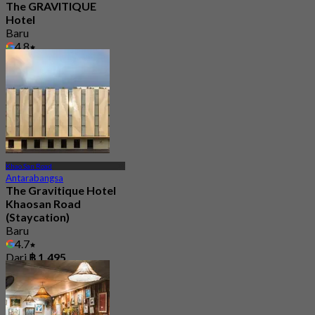
The GRAVITIQUE
Hotel
Baru
4.8
Dari
฿ 530
Khao San Road
Antarabangsa
The Gravitique Hotel
Khaosan Road
(Staycation)
Baru
4.7
Dari
฿ 1,495