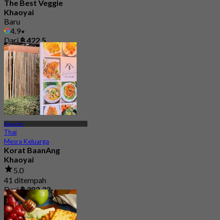
The Best Veggie
Khaoyai
Baru
4.9
Dari
฿ 422.5
Khao Yai
Thai
Mesra Keluarga
Korat BaanAng
Khaoyai
5.0
41 ditempah
Dari
฿ 383.33