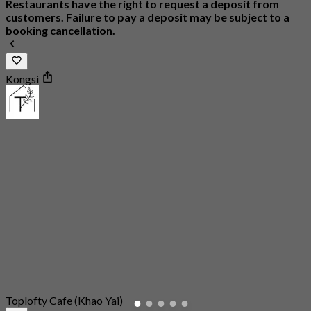
Restaurants have the right to request a deposit from
customers. Failure to pay a deposit may be subject to a
booking cancellation.
Kongsi
Toplofty Cafe (Khao Yai)