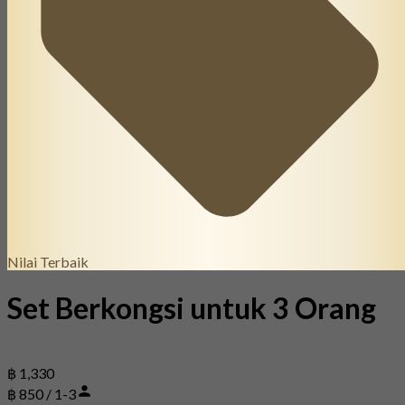
Nilai Terbaik
Set Berkongsi untuk 3 Orang
฿ 1,330
฿ 850 / 1-3