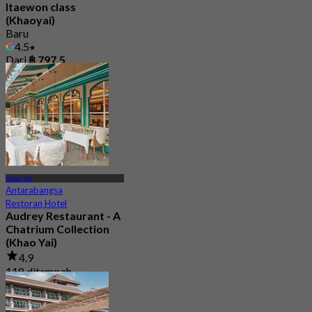
Itaewon class
(Khaoyai)
Baru
4.5
Dari
฿ 797.5
Khao Yai
Antarabangsa
Restoran Hotel
Audrey Restaurant - A
Chatrium Collection
(Khao Yai)
4.9
118 ditempah
Dari
฿ 396.66