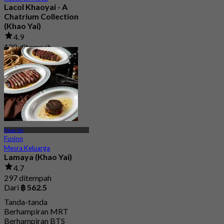
Lacol Khaoyai - A
Chatrium Collection
(Khao Yai)
4.9
128 ditempah
Dari
฿ 1,500
Khao Yai
Fusion
Mesra Keluarga
Lamaya (Khao Yai)
4.7
297 ditempah
Dari
฿ 562.5
Tanda-tanda
Berhampiran MRT
Berhampiran BTS