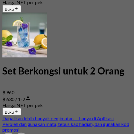
Harga NET per pek
Buku
Set Berkongsi untuk 2 Orang
฿ 960
฿ 630 / 1-2
Harga NET per pek
Buku
Dapatkan lebih banyak penjimatan — hanya di Aplikasi
Peroleh dan gunakan mata, tebus kad hadiah, dan gunakan kod
promosi