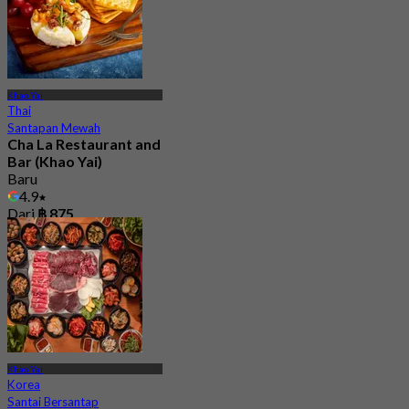
Khao Yai
Thai
Santapan Mewah
Cha La Restaurant and
Bar (Khao Yai)
Baru
4.9
Dari
฿ 875
Khao Yai
Korea
Santai Bersantap