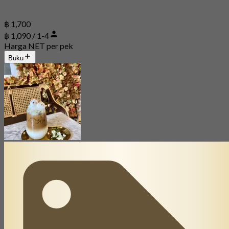
฿ 1,700
฿ 1,090 / 1-4
Harga NET per pek
Buku