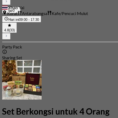
Khao Yai
0
Korat
Antarabangsa
Kafe/Pencuci Mulut
Hari ini
09:00 - 17:30
4.8
(33)
Party Pack
Sharing Set
Set Berkongsi untuk 4 Orang