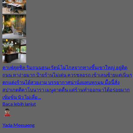
คาเฟ่สุดชิค ริมถนนธนะรัตน์ ไม่ไกลจากทางขึ้นเขาใหญ่ อยู่ติด
ถนน หาง่ายมาก ป้ายร้านไม่เด่น ควรชลอรถ เข้าเลนซ้ายแต่เนิ่นๆ
ตกแต่งร้านได้สวยงาม บรรยากาศน่านั่งแทบทุกมุม มื้อนี้สั่ง
สปาเกตตีคาโบนารา เมนูดาดดื่น แต่ร้านทำออกมาได้อร่อยมาก
เข้มข้น นัว ไม่เลี่ย ...
Baca lebih lanjut
Yada Meesaeng