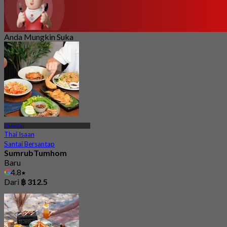
Anda Mungkin Suka
Khao Yai
Thai Isaan
Santai Bersantap
SumrubTumhom
Baru
4.8
Dari
฿ 312.5