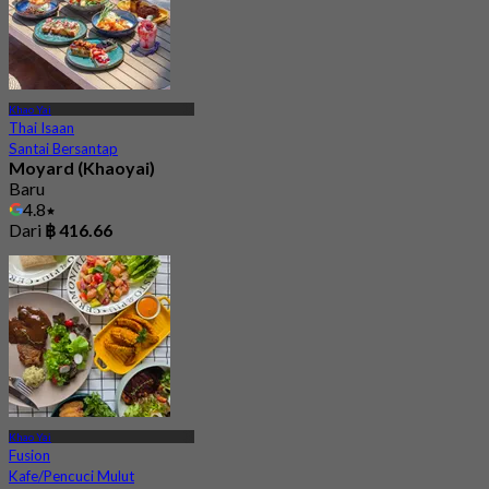
Khao Yai
Thai Isaan
Santai Bersantap
Moyard (Khaoyai)
Baru
4.8
Dari
฿ 416.66
Khao Yai
Fusion
Kafe/Pencuci Mulut