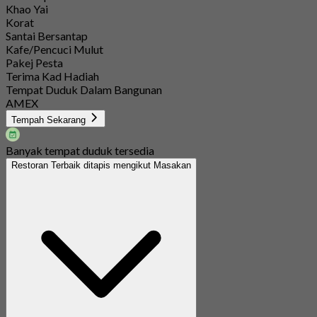
Khao Yai
Korat
Santai Bersantap
Kafe/Pencuci Mulut
Pakej Pesta
Terima Kad Hadiah
Tempat Duduk Dalam Bangunan
AMEX
Tempah Sekarang
Banyak tempat duduk tersedia
Restoran Terbaik ditapis mengikut Masakan