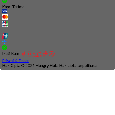
Kami Terima
Ikuti Kami
Privasi & Dasar
Hak Cipta © 2026 Hungry Hub. Hak cipta terpelihara.
Connection
is
unstable