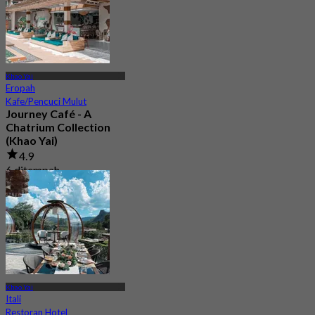
Khao Yai
Eropah
Kafe/Pencuci Mulut
Journey Café - A
Chatrium Collection
(Khao Yai)
4.9
6 ditempah
Dari
฿ 487.5
Khao Yai
Itali
Restoran Hotel