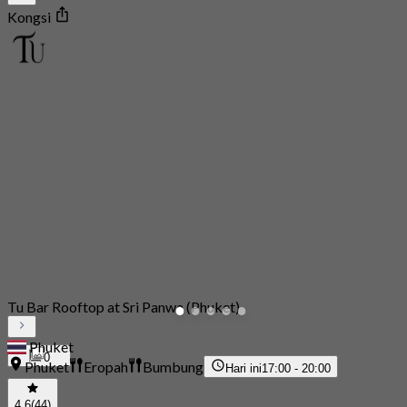
Kongsi
Tu Bar Rooftop at Sri Panwa (Phuket)
Phuket
0
Phuket
Eropah
Bumbung
Hari ini
17:00 - 20:00
4.6
(44)