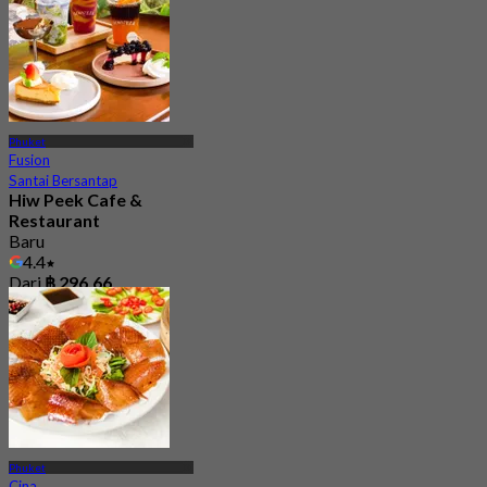
Phuket
Fusion
Santai Bersantap
Hiw Peek Cafe &
Restaurant
Baru
4.4
Dari
฿ 296.66
Phuket
Cina