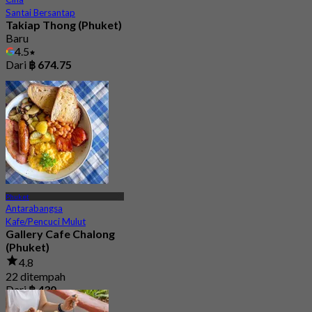
Santai Bersantap
Takiap Thong (Phuket)
Baru
4.5
Dari
฿ 674.75
Phuket
Antarabangsa
Kafe/Pencuci Mulut
Gallery Cafe Chalong
(Phuket)
4.8
22 ditempah
Dari
฿ 430