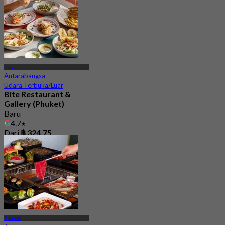
Phuket
Antarabangsa
Udara Terbuka/Luar
Bite Restaurant &
Gallery (Phuket)
Baru
4.7
Dari
฿ 324.75
Phuket