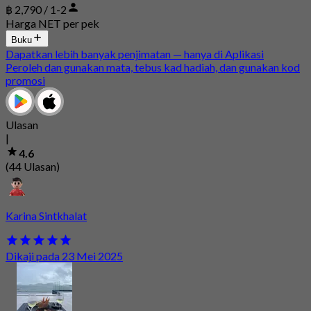
฿ 2,790 / 1-2
Harga NET per pek
Buku
Dapatkan lebih banyak penjimatan — hanya di Aplikasi
Peroleh dan gunakan mata, tebus kad hadiah, dan gunakan kod
promosi
Ulasan
|
4.6
(44 Ulasan)
Karina Sintkhalat
Dikaji pada 23 Mei 2025