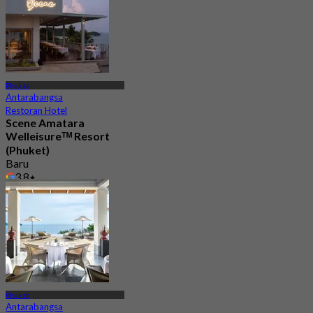
Phuket
Antarabangsa
Restoran Hotel
Scene Amatara
Welleisureᵀᴹ Resort
(Phuket)
Baru
3.8
Dari
฿ 725
Phuket
Antarabangsa