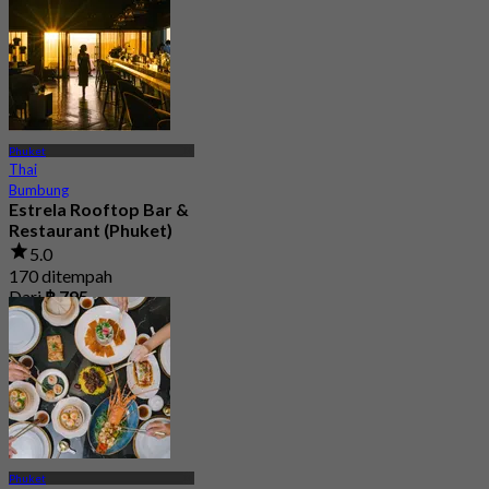
Phuket
Thai
Bumbung
Estrela Rooftop Bar &
Restaurant (Phuket)
5.0
170 ditempah
Dari
฿ 795
Phuket