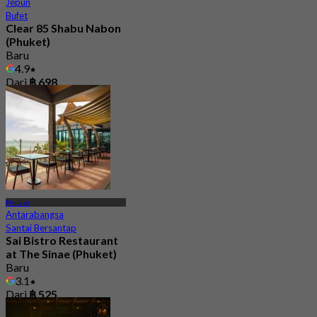
Jepun
Bufet
Clear 85 Shabu Nabon
(Phuket)
Baru
4.9
Dari
฿ 698
Phuket
Antarabangsa
Santai Bersantap
Sai Bistro Restaurant
at The Sinae (Phuket)
Baru
3.1
Dari
฿ 525