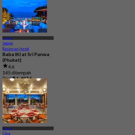
Phuket
Jepun
Restoran Hotel
Baba IKI at Sri Panwa
(Phuket)
4.6
145 ditempah
Dari
฿ 1,497.5
Phuket
Cina