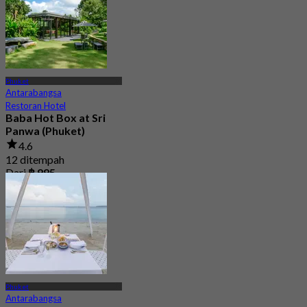
Phuket
Antarabangsa
Restoran Hotel
Baba Hot Box at Sri
Panwa (Phuket)
4.6
12 ditempah
Dari
฿ 995
Phuket
Antarabangsa