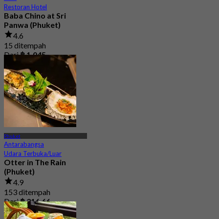
Restoran Hotel
Baba Chino at Sri
Panwa (Phuket)
4.6
15 ditempah
Dari
฿ 1,045
Phuket
Antarabangsa
Udara Terbuka/Luar
Otter in The Rain
(Phuket)
4.9
153 ditempah
Dari
฿ 316.66