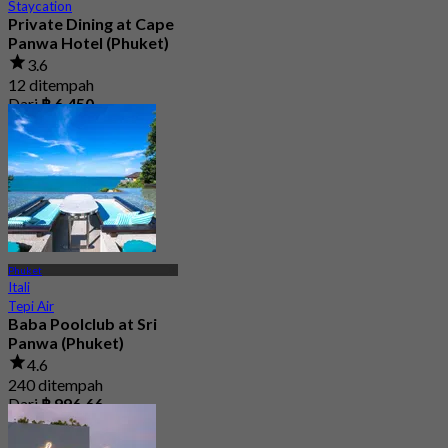
Staycation
Private Dining at Cape
Panwa Hotel (Phuket)
3.6
12 ditempah
Dari
฿ 6,450
Phuket
Itali
Tepi Air
Baba Poolclub at Sri
Panwa (Phuket)
4.6
240 ditempah
Dari
฿ 996.66