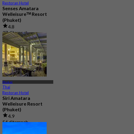
Restoran Hotel
Senses Amatara
Welleisureᵀᴹ Resort
(Phuket)
4.8
37 ditempah
Dari
฿ 697.5
Phuket
Thai
Restoran Hotel
Siri Amatara
Welleisure Resort
(Phuket)
4.9
54 ditempah
Dari
฿ 612.5