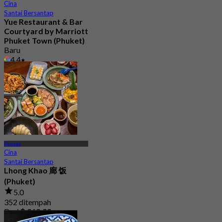
Cina
Santai Bersantap
Yue Restaurant & Bar​
Courtyard by Marriott
Phuket Town (Phuket)
Baru
4.4
Dari
฿ 595
Phuket
Cina
Santai Bersantap
Lhong Khao 廊 饭
(Phuket)
5.0
352 ditempah
Dari
฿ 363.33