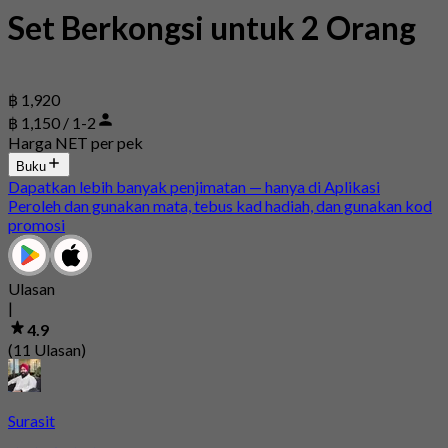
Set Berkongsi untuk 2 Orang
฿ 1,920
฿ 1,150 / 1-2
Harga NET per pek
Buku
Dapatkan lebih banyak penjimatan — hanya di Aplikasi
Peroleh dan gunakan mata, tebus kad hadiah, dan gunakan kod
promosi
Ulasan
|
4.9
(11 Ulasan)
Surasit