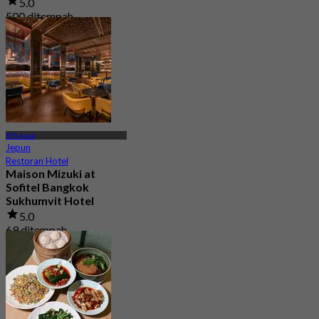
5.0
500 ditempah
Dari
฿ 333
BTS Asok
Jepun
Restoran Hotel
Maison Mizuki at
Sofitel Bangkok
Sukhumvit Hotel
5.0
69 ditempah
Dari
฿ 1,500