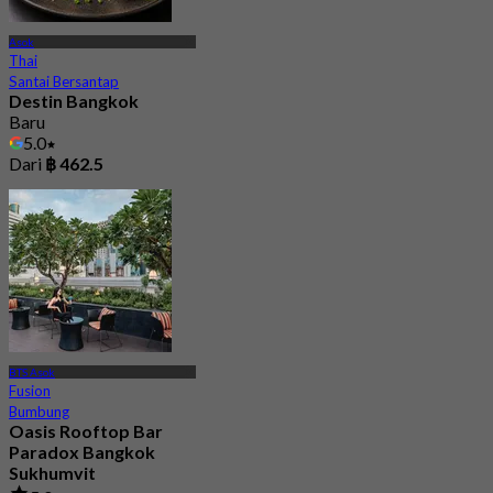
Asok
Thai
Santai Bersantap
Destin Bangkok
Baru
5.0
Dari
฿ 462.5
BTS Asok
Fusion
Bumbung
Oasis Rooftop Bar
Paradox Bangkok
Sukhumvit