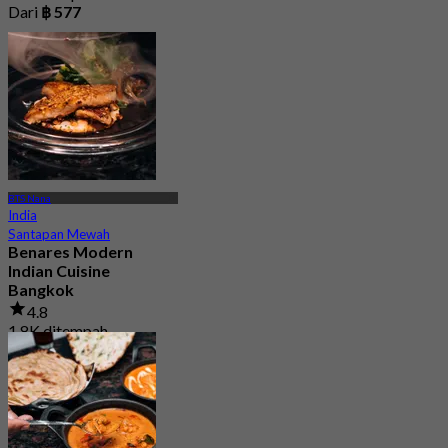
Dari
฿ 577
BTS Nana
India
Santapan Mewah
Benares Modern
Indian Cuisine
Bangkok
4.8
1.8K ditempah
Dari
฿ 881.25