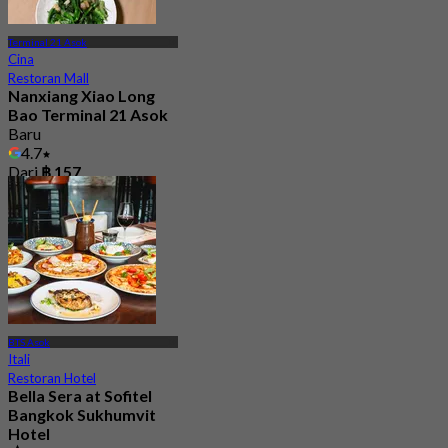
Terminal 21 Asok
Cina
Restoran Mall
Nanxiang Xiao Long
Bao Terminal 21 Asok
Baru
4.7
Dari
฿ 157
BTS Asok
Itali
Restoran Hotel
Bella Sera at Sofitel
Bangkok Sukhumvit
Hotel