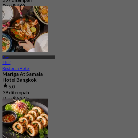
Dari
฿ 160
Asok
Thai
Restoran Hotel
Mariga At Samala
Hotel Bangkok
5.0
39 ditempah
Dari
฿ 537.5