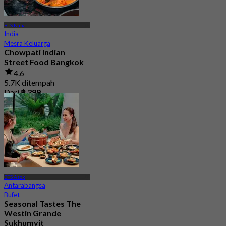
BTS Nana
India
Mesra Keluarga
Chowpati Indian
Street Food Bangkok
4.6
5.7K ditempah
Dari
฿ 399
BTS Asok
Antarabangsa
Bufet
Seasonal Tastes The
Westin Grande
Sukhumvit