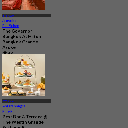
BTS Asok
Amerika
Bar Sukan
The Governor
Bangkok At Hilton
Bangkok Grande
Asoke
4.6
63 ditempah
Dari
฿ 299.5
BTS Asok
Antarabangsa
Pub/Bar
Zest Bar & Terrace @
The Westin Grande
Sukhumvit