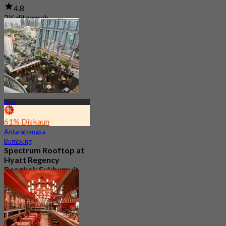
4.8
2K ditempah
Dari
฿ 794.25
Nana
61% Diskaun
Antarabangsa
Bumbung
Spectrum Rooftop at
Hyatt Regency
Bangkok Sukhumvit
4.8
9.9K ditempah
Dari
฿ 499.5