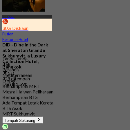
BTS Asok
30% Diskaun
Fusion
Restoran Hotel
DID - Dine in the Dark
at Sheraton Grande
Sukhumvit, a Luxury
Tanda-tanda
Collection Hotel ,
Itali
Bangkok
Perancis
5.0
Mediterranean
328 ditempah
Eropah
Dari
฿ 1,590
Berhampiran MRT
Mesra Haiwan Peliharaan
Berhampiran BTS
Ada Tempat Letak Kereta
BTS Asok
MRT Sukhumvit
Tempah Sekarang