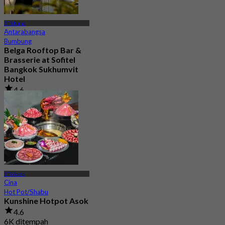
BTS Nana
Antarabangsa
Bumbung
Belga Rooftop Bar &
Brasserie at Sofitel
Bangkok Sukhumvit
Hotel
4.6
1.4K ditempah
Dari
฿ 996.66
BTS Asok
Cina
Hot Pot/Shabu
Kunshine Hotpot Asok
4.6
6K ditempah