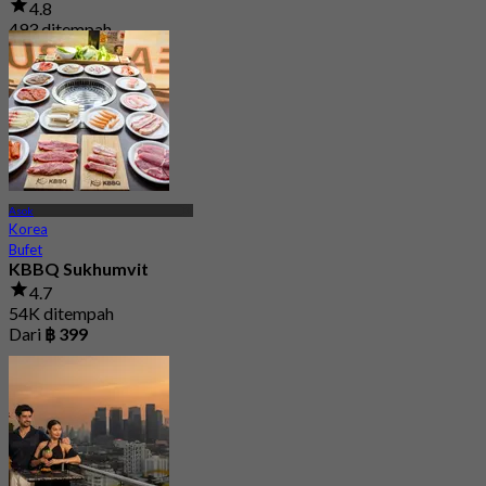
4.8
493 ditempah
Dari
฿ 449.5
Asok
Korea
Bufet
KBBQ Sukhumvit
4.7
54K ditempah
Dari
฿ 399