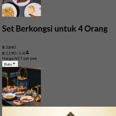
Set Berkongsi untuk 4 Orang
฿ 3,840
฿ 2,190 / 1-4
Harga NET per pek
Buku