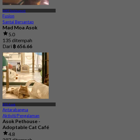
MRT Sukhumvit
Fusion
Santai Bersantap
Mad Moa Asok
5.0
135 ditempah
Dari
฿ 656.66
BTS Asok
Antarabangsa
Aktiviti/Pengalaman
Asok Pethouse -
Adoptable Cat Café
4.8
297 ditempah