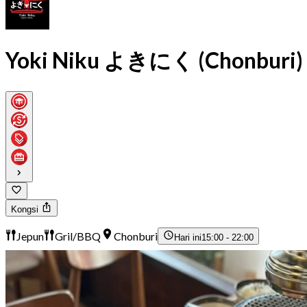
Yoki Niku よきにく (Chonburi)
Kongsi
Jepun
Gril/BBQ
Chonburi
Hari ini
15:00 - 22:00