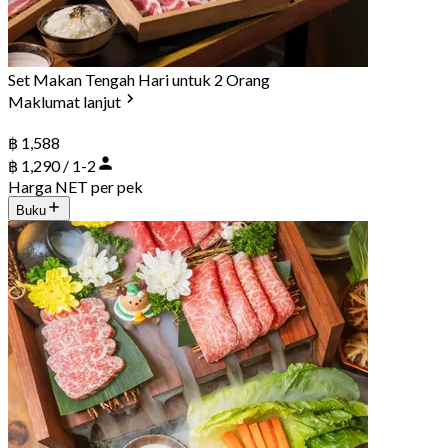
Set Makan Tengah Hari untuk 2 Orang
Maklumat lanjut
฿ 1,588
฿ 1,290 / 1-2
Harga NET per pek
Buku