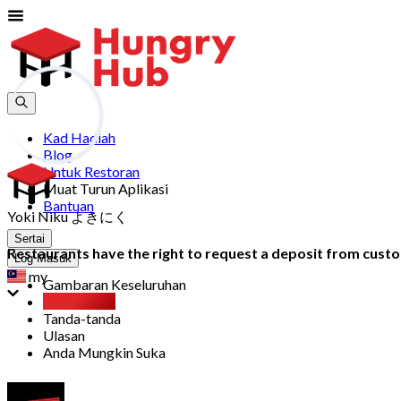
Kad Hadiah
Blog
Untuk Restoran
Muat Turun Aplikasi
Bantuan
Yoki Niku よきにく
Sertai
Restaurants have the right to request a deposit from custom
Log Masuk
my
Gambaran Keseluruhan
Party Pack
Tanda-tanda
Ulasan
Anda Mungkin Suka