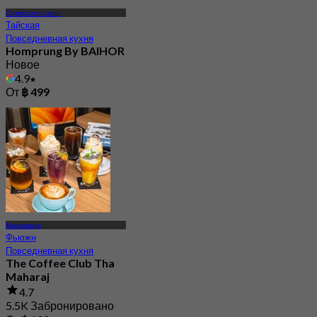
Сампхантхавонг
Тайская
Повседневная кухня
Homprung By BAIHOR
Новое
4.9
От
฿ 499
Махарадж
Фьюжн
Повседневная кухня
The Coffee Club Tha
Maharaj
4.7
5.5K Забронировано