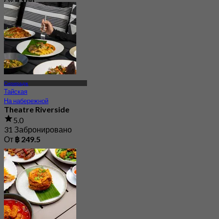
От
฿ 189
Сирирадж
Тайская
На набережной
Theatre Riverside
5.0
31 Забронировано
От
฿ 249.5