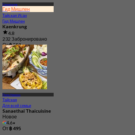
Сирирадж
Гид Мишлен
Тайская Исан
Гид Мишлен
Kaenkrung
4.8
232 Забронировано
От
฿ 550
Пхра Накхон
Тайская
Для всей семьи
Sanaethai Thaicuisine
Новое
4.6
От
฿ 495