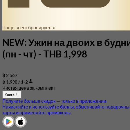
Чаще всего бронируется
NEW: Ужин на двоих в будн
(пн - чт) - THB 1,998
฿ 2 567
฿ 1,998 / 1-2
Чистая цена за комплект
Книга
Получите больше скидок — только в приложении
Начисляйте и используйте баллы, обменивайте подарочны
карты и применяйте промокоды