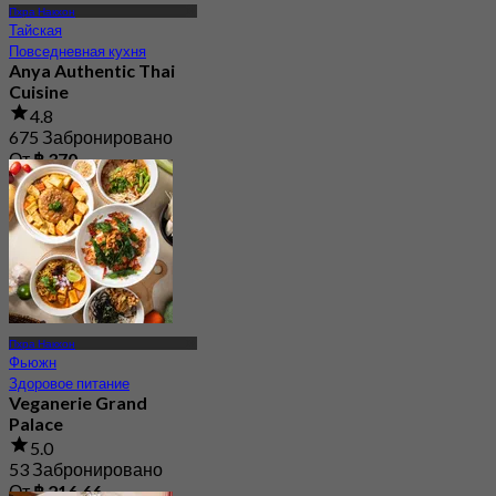
Пхра Накхон
Тайская
Повседневная кухня
Anya Authentic Thai
Cuisine
4.8
675 Забронировано
От
฿ 370
Пхра Накхон
Фьюжн
Здоровое питание
Veganerie Grand
Palace
5.0
53 Забронировано
От
฿ 216.66