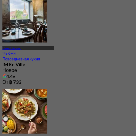
Пхра Накхон
Фьюжн
Повседневная кухня
IM En Ville
Новое
4.4
От
฿ 733