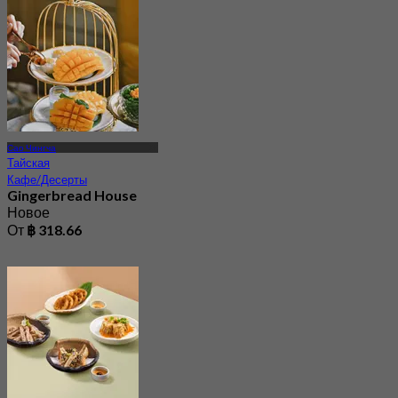
Сао Чингча
Тайская
Кафе/Десерты
Gingerbread House
Новое
От
฿ 318.66