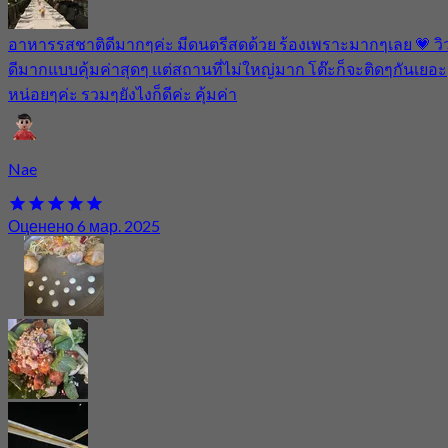
อาหารรสชาติดีมากๆค่ะ มีดนตรีสดด้วย ร้องเพราะมากๆเลย 💗 วิ
ดีมากแบบคุ้มค่าสุดๆ แต่สถานที่ไม่ใหญ่มาก โต๊ะก็จะติดๆกันเยอะ
หน่อยๆค่ะ รวมๆยังไงก็ดีค่ะ คุ้มค่า
Nae
Оценено 6 мар. 2025