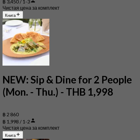
฿ 3,450 / 1-3
Чистая цена за комплект
Книга
NEW: Sip & Dine for 2 People
(Mon. - Thu.) - THB 1,998
฿ 2 860
฿ 1,998 / 1-2
Чистая цена за комплект
Книга