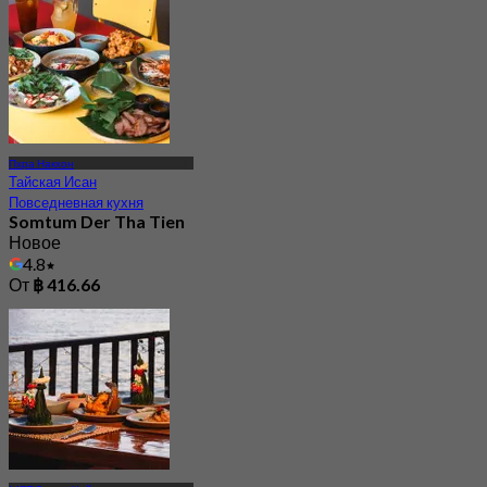
Пхра Накхон
Тайская Исан
Повседневная кухня
Somtum Der Tha Tien
Новое
4.8
От
฿ 416.66