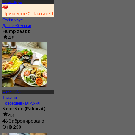
Чароен Крунг
Приходите 2 Платите 1
Стейк-хаус
Для всей семьи
Hump zaabb
4.8
198 Забронировано
От
฿ 495
MRT Сам Йот
Тайская
Повседневная кухня
Kem-Kon (Pahurat)
4.4
46 Забронировано
От
฿ 230