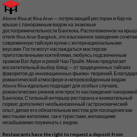
Above Riva at Riva Arun — потрясающий ресторан и бар на
крыше с панорамным видом на знаковые
достопримечательности Бангкока. Расположенное на крыш
отеля Riva Arun Bangkok, это изысканное заведение сочетае
современную тайскую кухню с интернациональными
вкусами. Гости могут наслаждаться мастерски
приготовленными коктейлями, любуясь подсвеченным
храмом Ват Арун и рекой Чао Прайя. Меню предлагает
восхитительный выбор блюд — от традиционных тайских
фаворитов до инновационных фьюжн-творений. Благодар
романтической атмосфере и непревзойденным видам
Above Riva идеально подходит для особых случаев,
романтических ужинов или просто наслаждения панорамо
Бангкока. Стильный интерьер ресторана и внимательный
сервис дополняют необыкновенный гастрономический
опыт, делая его обязательным местом для посещения как
местными жителями, так и туристами, желающими
незабываемо поужинать с видом.
Restaurants have the right to request a deposit from