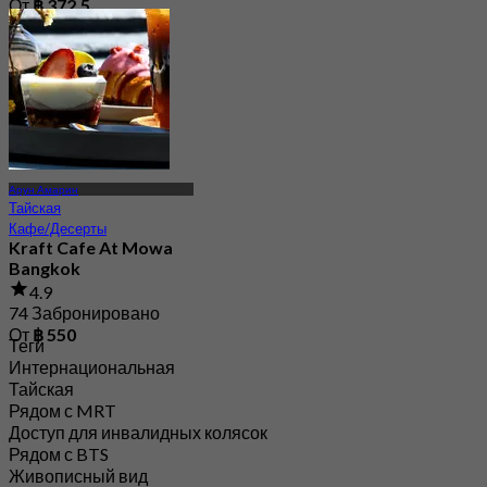
От
฿ 372.5
Арун Амарин
Тайская
Кафе/Десерты
Kraft Cafe At Mowa
Bangkok
4.9
74 Забронировано
От
฿ 550
Теги
Интернациональная
Тайская
Рядом с MRT
Доступ для инвалидных колясок
Рядом с BTS
Живописный вид