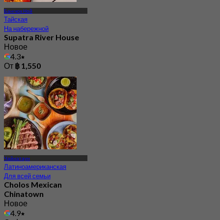
Бангкок Ной
Тайская
На набережной
Supatra River House
Новое
4.3
От
฿ 1,550
Чайнатаун
Латиноамериканская
Для всей семьи
Cholos Mexican
Chinatown
Новое
4.9