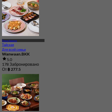
Пхра Накхон
Тайская
Для всей семьи
Wanwaan.BKK
5.0
178 Забронировано
От
฿ 277.5