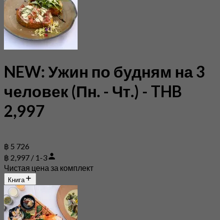
NEW: Ужин по будням на 3
человек (Пн. - Чт.) - THB
2,997
฿ 5 726
฿ 2,997 / 1-3
Чистая цена за комплект
Книга