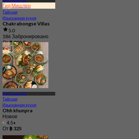
MRT Санам Чай
Гид Мишлен
Тайская
Изысканная кухня
Chakrabongse Villas
5.0
186 Забронировано
От
฿ 399.5
MRT Санам Чай
Тайская
Изысканная кухня
Ohh khunpra
Новое
4.5
От
฿ 325