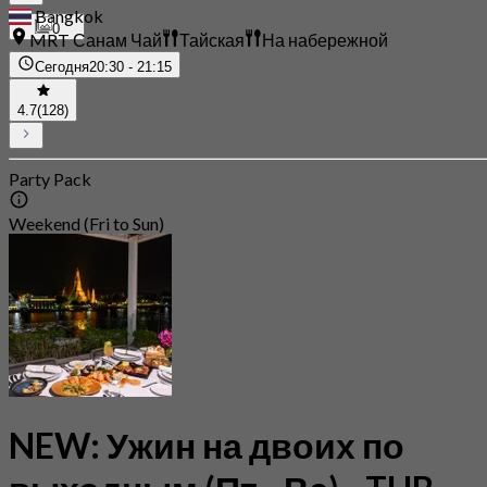
Bangkok
0
MRT Санам Чай
Тайская
На набережной
Сегодня
20:30 - 21:15
4.7
(128)
Party Pack
Weekend (Fri to Sun)
NEW: Ужин на двоих по