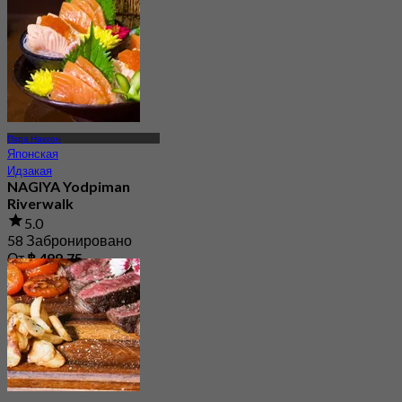
Пхра Накхон
Японская
Идзакая
NAGIYA Yodpiman
Riverwalk
5.0
58 Забронировано
От
฿ 499.75