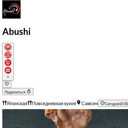
Abushi
Поделиться
Японская
Повседневная кухня
Самсен
Сегодня
10:00