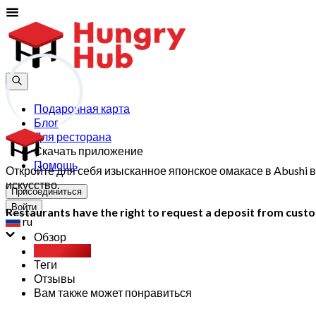
Подарочная карта
Блог
Для ресторана
Скачать приложение
Помощь
Откройте для себя изысканное японское омакасе в Abushi 
искусство.
Присоединиться
Войти
Restaurants have the right to request a deposit from custom
ru
Обзор
Party Pack
Теги
Отзывы
Вам также может понравиться