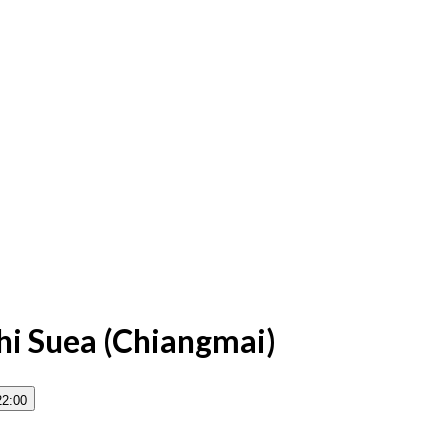
i Suea (Chiangmai)
22:00