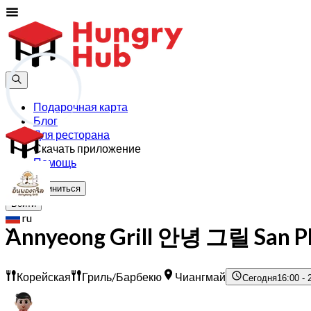
Подарочная карта
Блог
Для ресторана
Скачать приложение
Помощь
Присоединиться
Войти
ru
Annyeong Grill 안녕 그릴 San Ph
Корейская
Гриль/Барбекю
Чиангмай
Сегодня
16:00 - 