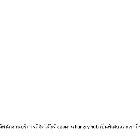
กงานบริการดีจัดโต๊ะที่จองผ่าน hungry hub เป็นพิเศษและเราก็ขอ