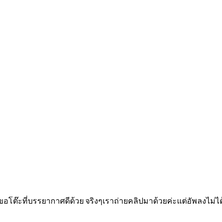
โต๊ะที่บรรยากาศดีด้วย จริงๆเราถ่ายคลิปมาด้วยค่ะแต่อัพลงไม่ได