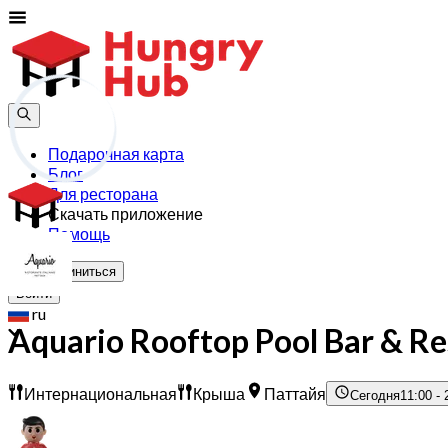
Подарочная карта
Блог
Для ресторана
Скачать приложение
Помощь
Присоединиться
Войти
ru
Aquario Rooftop Pool Bar & Re
Интернациональная
Крыша
Паттайя
Сегодня
11:00 - 