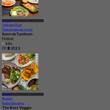
Кхао Яй
Тайская Исан
Повседневная кухня
SumrubTumhom
Новое
4.8
От
฿ 312.5
Кхао Яй
Фьюжн
Кафе/Десерты
The Best Veggie