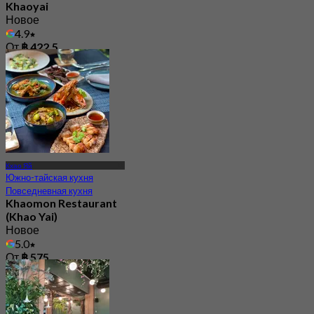
Khaoyai
Новое
4.9
От
฿ 422.5
Кхао Яй
Южно-тайская кухня
Повседневная кухня
Khaomon Restaurant
(Khao Yai)
Новое
5.0
От
฿ 575