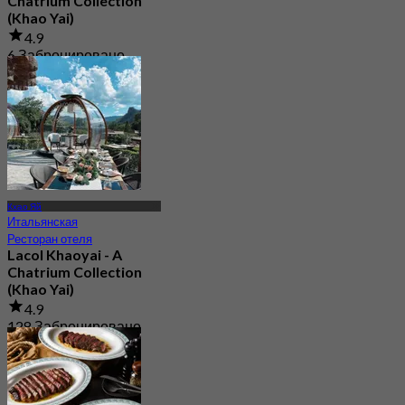
Chatrium Collection
(Khao Yai)
4.9
6 Забронировано
От
฿ 487.5
Кхао Яй
Итальянская
Ресторан отеля
Lacol Khaoyai - A
Chatrium Collection
(Khao Yai)
4.9
128 Забронировано
От
฿ 1,500