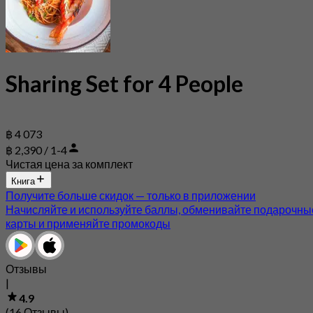
Sharing Set for 4 People
฿ 4 073
฿ 2,390 / 1-4
Чистая цена за комплект
Книга
Получите больше скидок — только в приложении
Начисляйте и используйте баллы, обменивайте подарочны
карты и применяйте промокоды
Отзывы
|
4.9
(16 Отзывы)