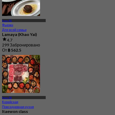
Кхао Яй
Фьюжн
Для всей семьи
Lamaya (Khao Yai)
4.7
299 Забронировано
От
฿ 562.5
Кхао Яй
Корейская
Повседневная кухня
Itaewon class