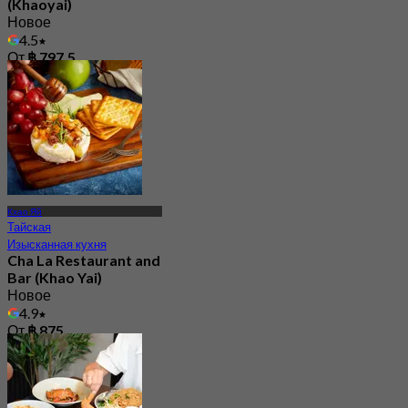
(Khaoyai)
Новое
4.5
От
฿ 797.5
Кхао Яй
Тайская
Изысканная кухня
Cha La Restaurant and
Bar (Khao Yai)
Новое
4.9
От
฿ 875