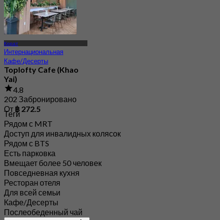
Корат
Интернациональная
Кафе/Десерты
Toplofty Cafe (Khao
Yai)
4.8
202 Забронировано
От
฿ 272.5
Теги
Рядом с MRT
Доступ для инвалидных колясок
Рядом с BTS
Есть парковка
Вмещает более 50 человек
Повседневная кухня
Ресторан отеля
Для всей семьи
Кафе/Десерты
Послеобеденный чай