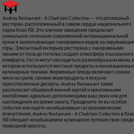
Audrey Restaurant - A Chatrium Collection — это роскошный
ресторан, расположенный в самом сердце национального
парка Кхао Яй. Это элитное заведение предлагает
уникальное сочетание современной интернациональной
кухни и захватывающих панорамных видов на окружающи
горы. Элегантный интерьер ресторана с панорамными
окнами от пола до потолка создает атмосферу изысканного
комфорта. Гости могут насладиться разнообразным меню, 
котором используются местные продукты и инновационны
кулинарные техники. Фирменные блюда включают сочное
мясо на гриле, свежие морепродукты и искусно
приготовленные десерты. Audrey Restaurant также
располагает обширной винной картой и креативными
коктейлями, идеально дополняющими ваш ужин или для
наслаждения во время заката. Празднуете ли вы особое
событие или ищете незабываемые гастрономические
впечатления, Audrey Restaurant - A Chatrium Collection в Кха
Яй обещает незабываемое кулинарное путешествие среди
природной красоты.