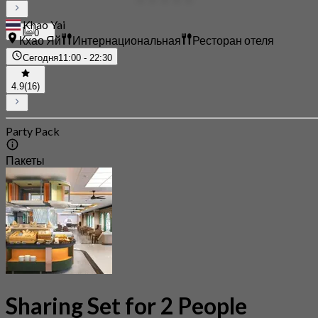
Khao Yai
0
Кхао Яй
Интернациональная
Ресторан отеля
Сегодня
11:00 - 22:30
4.9
(16)
Party Pack
Пакеты
Sharing Set for 2 People