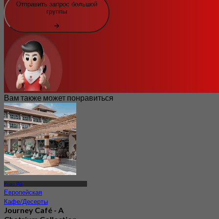
Отправить запрос большой
группы
Вам также может понравиться
Кхао Яй
Европейская
Кафе/Десерты
Journey Café - A