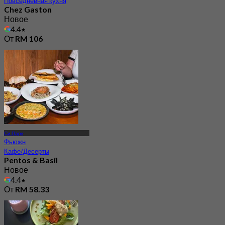
Повседневная кухня
Chez Gaston
Новое
4.4
От
RM 106
Си Парк
Фьюжн
Кафе/Десерты
Pentos & Basil
Новое
4.4
От
RM 58.33