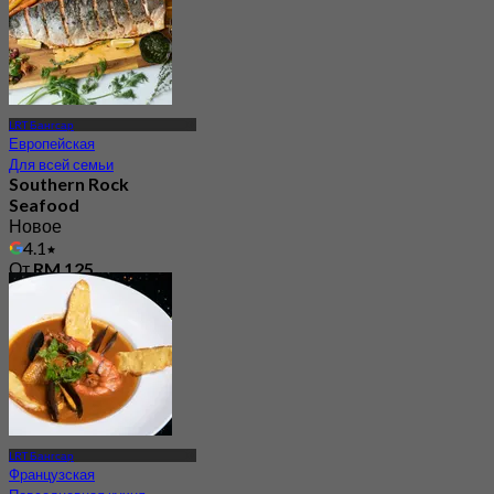
LRT Бангсар
Европейская
Для всей семьи
Southern Rock
Seafood
Новое
4.1
От
RM 125
LRT Бангсар
Французская