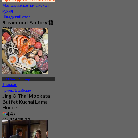
Малайзийская китайская
кухня
Шведский стол
Steamboat Factory 禧
捞锅
Новое
4.3
От
RM 56.77
MRT Bukit Bintang
Тайская
Гриль/Барбекю
Jing O Thai Mookata
Buffet Kuchai Lama
Новое
4.4
От
RM 38.33