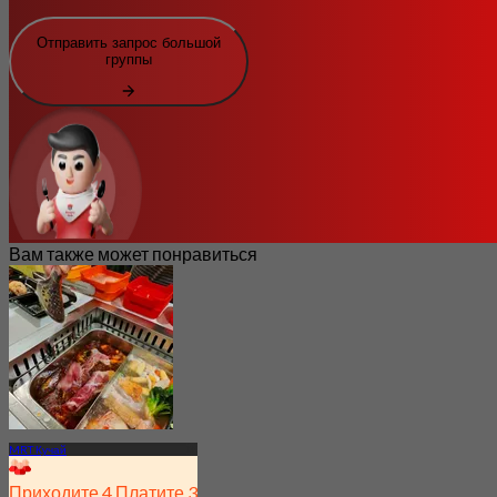
Отправить запрос большой
группы
Вам также может понравиться
MRT Кучай
Приходите 4 Платите 3