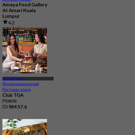
Amaya Food Gallery
At Amari Kuala
Lumpur
4.2
130 Забронировано
От
RM 46.33
LRT Dang Wangi
Интернациональная
Ресторан отеля
Club TGA
Новое
От
RM 57.6