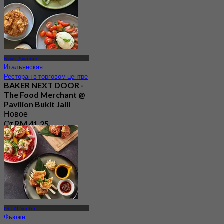
Букит Джалил
Итальянская
Ресторан в торговом центре
BAKER NEXT DOOR -
The Food Merchant @
Pavilion Bukit Jalil
Новое
От
RM 41.25
LRT KL Sentral
Фьюжн