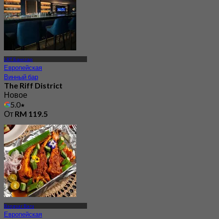
LRT Бангсар
Европейская
Винный бар
The Riff District
Новое
5.0
От
RM 119.5
Bangsar Baru
Европейская