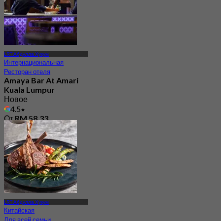
LRT Абдулла Хукум
Интернациональная
Ресторан отеля
Amaya Bar At Amari
Kuala Lumpur
Новое
4.5
От
RM 58.33
LRT Абдулла Хукум
Китайская
Для всей семьи