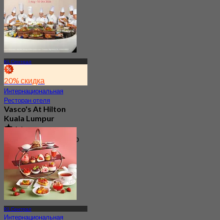
KL Сентрал
20% скидка
Интернациональная
Ресторан отеля
Vasco's At Hilton
Kuala Lumpur
4.6
1.3K Забронировано
От
RM 118.4
KL Сентрал
Интернациональная