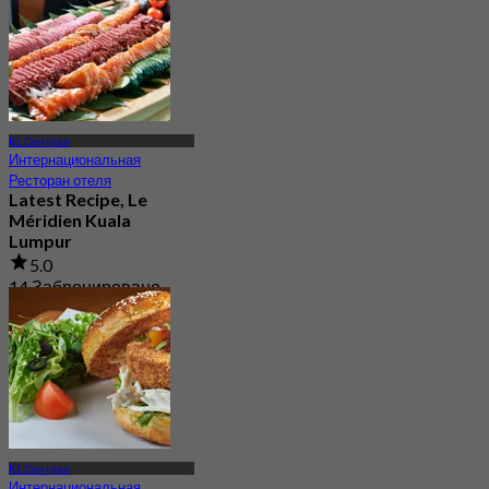
KL Сентрал
Интернациональная
Ресторан отеля
Latest Recipe, Le
Méridien Kuala
Lumpur
5.0
14 Забронировано
От
RM 178
KL Сентрал
Интернациональная