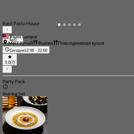
Basil Pasta House
Kuala Lumpur
0
MRT Кучай
Фьюжн
Повседневная кухня
Сегодня
12:00 - 22:00
3.0
(7)
Party Pack
Sharing Set