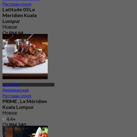
Ресторан отеля
Latitude 03 Le
Meridien Kuala
Lumpur
Новое
От
RM 94
KL Сентрал
Американская
Ресторан отеля
PRIME , Le Méridien
Kuala Lumpur
Новое
4.4
От
RM 240