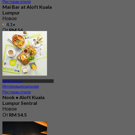
Ресторан отеля
Mai Bar at Aloft Kuala
Lumpur
Новое
4.1
От
RM 56
LRT KL Sentral
Интернациональная
Ресторан отеля
Nook • Aloft Kuala
Lumpur Sentral
Новое
От
RM 54.5