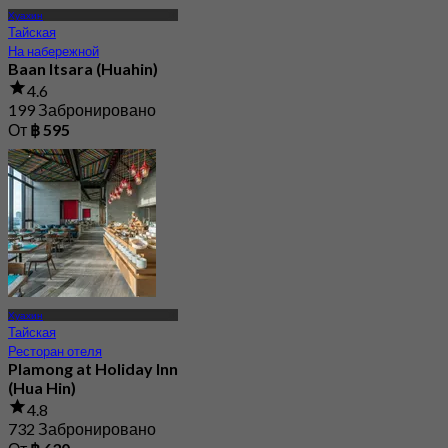
Хуахин
Тайская
На набережной
Baan Itsara (Huahin)
4.6
199 Забронировано
От
฿ 595
Хуахин
Тайская
Ресторан отеля
Plamong at Holiday Inn
(Hua Hin)
4.8
732 Забронировано