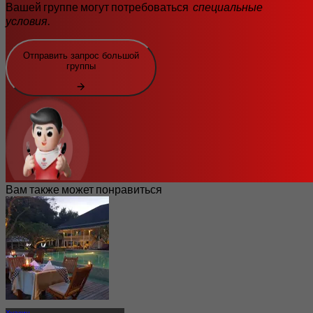
Вашей группе могут потребоваться
специальные
условия
.
Отправить запрос большой
группы
Вам также может понравиться
Хуахин