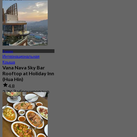
От
฿ 630
Хуахин
Интернациональная
Крыша
Vana Nava Sky Bar
Rooftop at Holiday Inn
(Hua Hin)
4.8
2.7K Забронировано
От
฿ 647.5