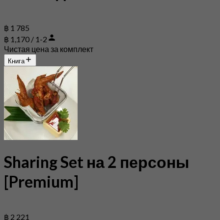
฿ 1 785
฿ 1,170 / 1-2
Чистая цена за комплект
Книга
Sharing Set на 2 персоны
[Premium]
฿ 2 221