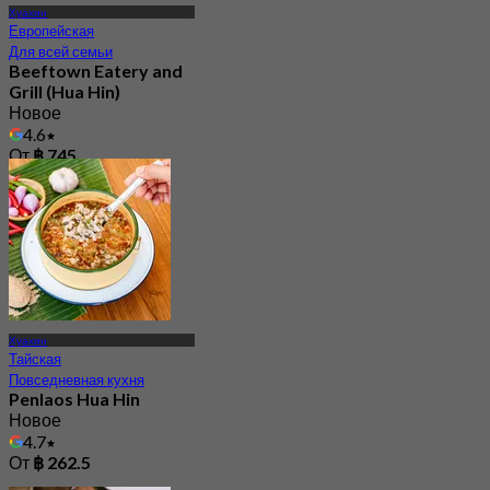
Хуахин
Европейская
Для всей семьи
Beeftown Eatery and
Grill (Hua Hin)
Новое
4.6
От
฿ 745
Хуахин
Тайская
Повседневная кухня
Penlaos Hua Hin
Новое
4.7
От
฿ 262.5