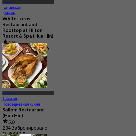
Хуахин
Китайская
Крыша
White Lotus
Restaurant and
Rooftop at Hilton
Resort & Spa (Hua Hin)
4.9
3.3K Забронировано
От
฿ 700
Хуахин
Тайская
Повседневная кухня
Sailom Restaurant
(Hua Hin)
5.0
234 Забронировано
От
฿ 512.5