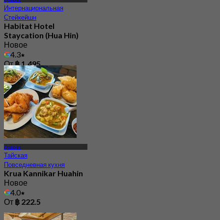
Интернациональная
Стейкейшн
Habitat Hotel
Staycation (Hua Hin)
Новое
4.3
От
฿ 1,495
Хуахин
Тайская
Повседневная кухня
Krua Kannikar Huahin
Новое
4.0
От
฿ 222.5