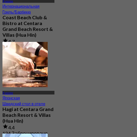
Хуахин
Интернациональная
Гриль/Барбекю
Coast Beach Club &
Bistro at Centara
Grand Beach Resort &
Villas (Hua Hin)
4.7
357 Забронировано
От
฿ 615
Хуахин
Японская
Шведский стол в отеле
Hagi at Centara Grand
Beach Resort & Villas
(Hua Hin)
4.4
124 Забронировано