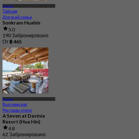
Хуахин
Тайская
Для всей семьи
Sonkram Huahin
5.0
190 Забронировано
От
฿ 465
Хуахин
Вьетнамская
Ресторан отеля
A Seven at Davinia
Resort (Hua Hin)
4.8
62 Забронировано