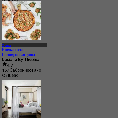
От
฿ 150
Хуахин
Итальянская
Повседневная кухня
Laciana By The Sea
4.9
157 Забронировано
От
฿ 650