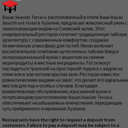
Bayan Seaside Terrace, расположенный в отеле Baan Bayan
Beachfront Hotel в Хуахине, предлагает живописный ужин с
захватывающим видом на Сиамский залив. Этот
очаровательный ресторан сочетает традиционную тайскую
архитектуру с современным комфортом, создавая
безмятежную атмосферу для гостей. Меню включает
восхитительное сочетание аутентичных тайских блюд и
интернациональной кухни с акцентом на свежие
морепродукты и местные ингредиенты. Гости могут
насладиться трапезой на просторной террасе с видом на
пляж или в элегантном крытом зале. Ресторан известен
романтическими видами на закат, что делает его идеальны
местом для пар и особых случаев. Благодаря
внимательному обслуживанию, изысканной кухне и
потрясающему расположению Bayan Seaside Terrace
обеспечивает незабываемые впечатления, передающие
суть прибрежного очарования Хуахина.
Restaurants have the right to request a deposit from
customers. Failure to pay a deposit may be subject to a