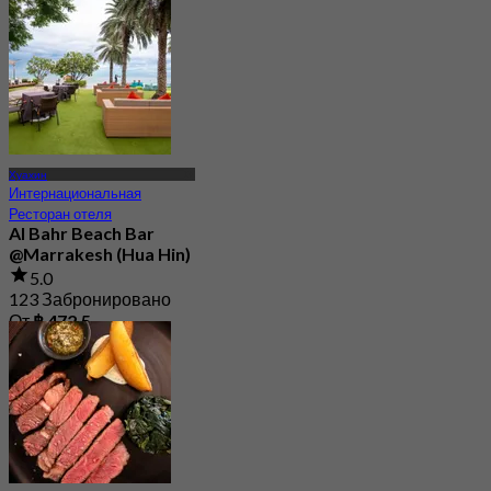
Хуахин
Интернациональная
Ресторан отеля
Al Bahr Beach Bar
@Marrakesh (Hua Hin)
5.0
123 Забронировано
От
฿ 472.5