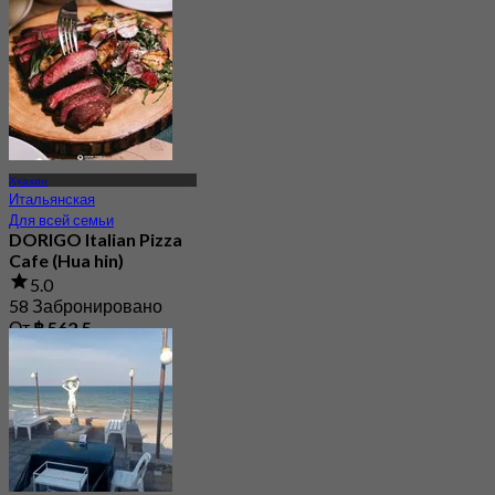
Хуахин
Итальянская
Для всей семьи
DORIGO Italian Pizza
Cafe (Hua hin)
5.0
58 Забронировано
От
฿ 562.5