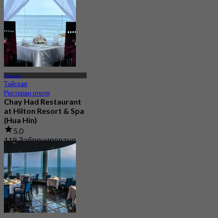
От
฿ 747.5
Хуахин
Тайская
Ресторан отеля
Chay Had Restaurant
at Hilton Resort & Spa
(Hua Hin)
5.0
118 Забронировано
От
฿ 2,250