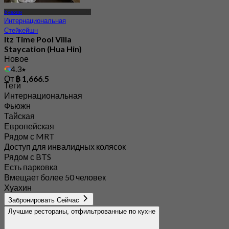
Хуахин
Интернациональная
Стейкейшн
Itz Time Pool Villa
Staycation (Hua Hin)
Новое
4.3
От
฿ 1,666.5
Теги
Интернациональная
Фьюжн
Тайская
Европейская
Рядом с MRT
Доступ для инвалидных колясок
Рядом с BTS
Есть парковка
Вмещает более 50 человек
Хуахин
Забронировать Сейчас
Лучшие рестораны, отфильтрованные по кухне