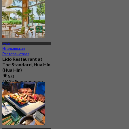
Хуахин
Итальянская
Ресторан отеля
Lido Restaurant at
The Standard, Hua Hin
(Hua Hin)
5.0
1K Забронировано
От
฿ 595