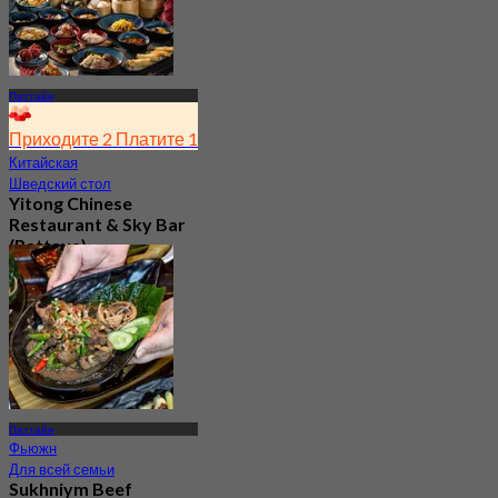
Паттайя
Приходите 2 Платите 1
Китайская
Шведский стол
Yitong Chinese
Restaurant & Sky Bar
(Pattaya)
Новое
4.8
От
฿ 666.66
Паттайя
Фьюжн
Для всей семьи
Sukhniym Beef