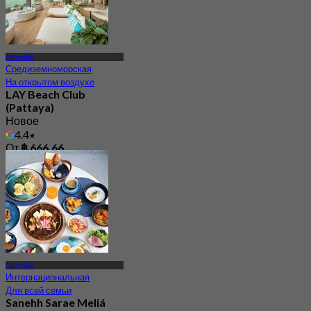
Паттайя
Средиземноморская
На открытом воздухе
LAY Beach Club
(Pattaya)
Новое
4.4
От
฿ 666.66
Паттайя
Интернациональная
Для всей семьи
Sanehh Sarae Meliá