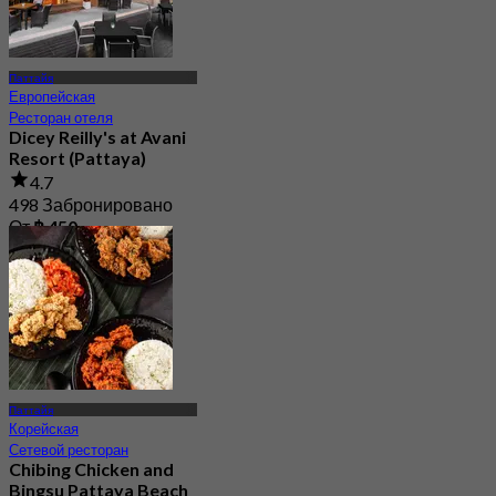
Паттайя
Европейская
Ресторан отеля
Dicey Reilly's at Avani
Resort (Pattaya)
4.7
498 Забронировано
От
฿ 450
Паттайя
Корейская
Сетевой ресторан
Chibing Chicken and
Bingsu Pattaya Beach