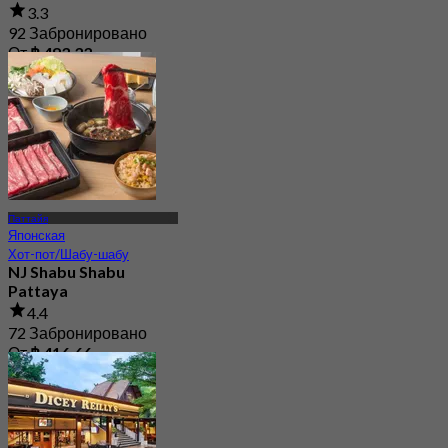
3.3
92 Забронировано
От
฿ 483.33
Паттайя
Японская
Хот-пот/Шабу-шабу
NJ Shabu Shabu
Pattaya
4.4
72 Забронировано
От
฿ 416.66