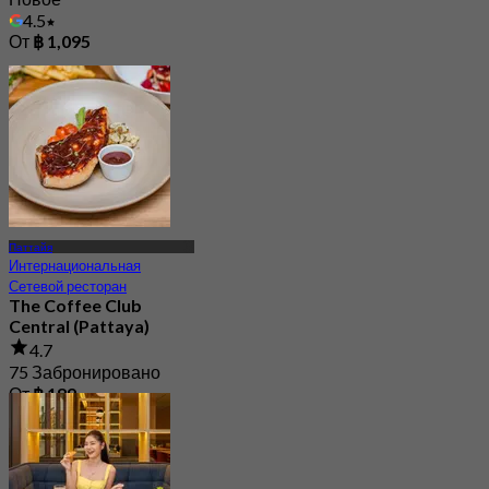
4.5
От
฿ 1,095
Паттайя
Интернациональная
Сетевой ресторан
The Coffee Club
Central (Pattaya)
4.7
75 Забронировано
От
฿ 189