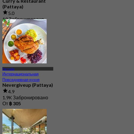
Curry & Restaurant
(Pattaya)
5.0
19 Забронировано
От
฿ 497.5
Паттайя
Интернациональная
Повседневная кухня
Nevergiveup (Pattaya)
4.9
1.9K Забронировано
От
฿ 305