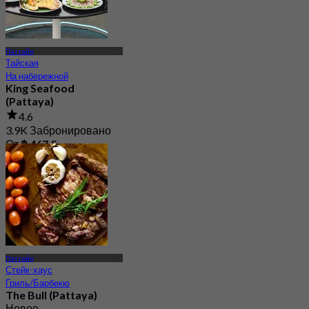
Паттайя
Тайская
На набережной
King Seafood
(Pattaya)
4.6
3.9K Забронировано
От
฿ 467.5
Паттайя
Стейк-хаус
Гриль/Барбекю
The Bull (Pattaya)
Новое