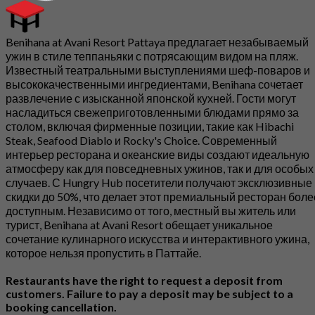
Benihana at Avani Resort Pattaya предлагает незабываемый
ужин в стиле теппаньяки с потрясающим видом на пляж.
Известный театральными выступлениями шеф-поваров и
высококачественными ингредиентами, Benihana сочетает
развлечение с изысканной японской кухней. Гости могут
насладиться свежеприготовленными блюдами прямо за
столом, включая фирменные позиции, такие как Hibachi
Steak, Seafood Diablo и Rocky's Choice. Современный
интерьер ресторана и океанские виды создают идеальную
атмосферу как для повседневных ужинов, так и для особых
случаев. С Hungry Hub посетители получают эксклюзивные
скидки до 50%, что делает этот премиальный ресторан боле
доступным. Независимо от того, местный вы житель или
турист, Benihana at Avani Resort обещает уникальное
сочетание кулинарного искусства и интерактивного ужина,
которое нельзя пропустить в Паттайе.
Restaurants have the right to request a deposit from
customers. Failure to pay a deposit may be subject to a
booking cancellation.