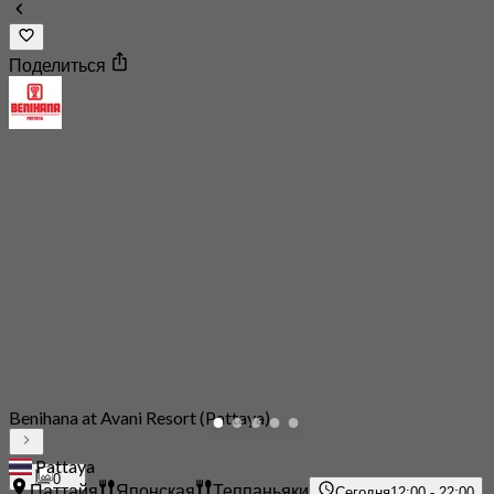
Поделиться
Benihana at Avani Resort (Pattaya)
Pattaya
0
Паттайя
Японская
Теппаньяки
Сегодня
12:00 - 22:00