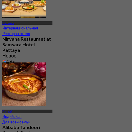
Паттайя
Интернациональная
Ресторан отеля
Nirvana Restaurant at
Samsara Hotel
Pattaya
Новое
4.6
От
฿ 525
Паттайя
Индийская
Для всей семьи
Alibaba Tandoori