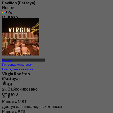
Pavilion (Pattaya)
Новое
5.0
От
฿ 590
Паттайя
Интернациональная
Повседневная кухня
Virgin Rooftop
(Pattaya)
4.4
2K Забронировано
От
฿ 890
Теги
Рядом с MRT
Доступ для инвалидных колясок
Рядом с BTS