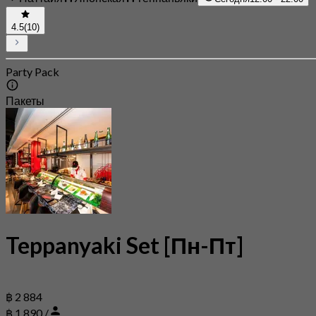
4.5
(10)
Party Pack
Пакеты
Teppanyaki Set [Пн-Пт]
฿ 2 884
฿ 1,890 /