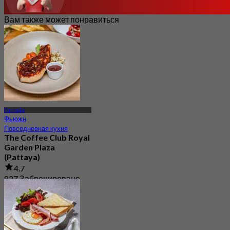
Вам также может понравиться
Паттайя
Фьюжн
Повседневная кухня
The Coffee Club Royal
Garden Plaza
(Pattaya)
4.7
827 Забронировано
От
฿ 422.5