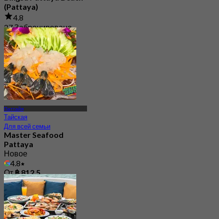
(Pattaya)
4.8
27 Забронировано
От
฿ 295
Паттайя
Тайская
Для всей семьи
Master Seafood
Pattaya
Новое
4.8
От
฿ 812.5