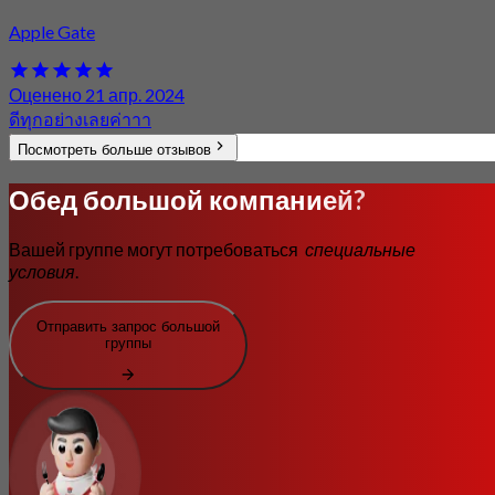
Apple Gate
Оценено 21 апр. 2024
ดีทุกอย่างเลยค่าาา
Посмотреть больше отзывов
Обед большой компанией?
Вашей группе могут потребоваться
специальные
условия
.
Отправить запрос большой
группы