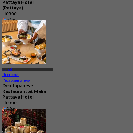
Pattaya Hotel
(Pattaya)
Новое
5.0
От
฿ 450
Паттайя
Японская
Ресторан отеля
Den Japanese
Restaurant at Melia
Pattaya Hotel
Новое
4.9
От
฿ 499