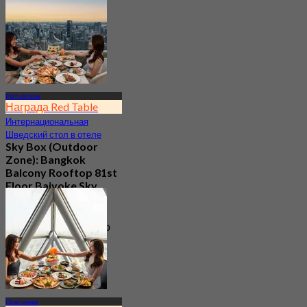
20 Забронировано
От
฿ 299.25
Ратчатеви
Награда Red Table
Интернациональная
Шведский стол в отеле
Sky Box (Outdoor
Zone): Bangkok
Balcony Rooftop 81st
Floor Baiyoke Sky
Hotel
4.7
2.5K Забронировано
От
฿ 2,015
Пратунам