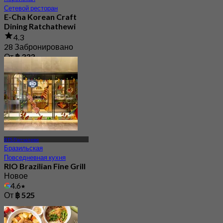
Сетевой ресторан
E-Cha Korean Craft
Dining Ratchathewi
4.3
28 Забронировано
От
฿ 333
BTS Ратчатеви
Бразильская
Повседневная кухня
RIO Brazilian Fine Grill
Новое
4.6
От
฿ 525