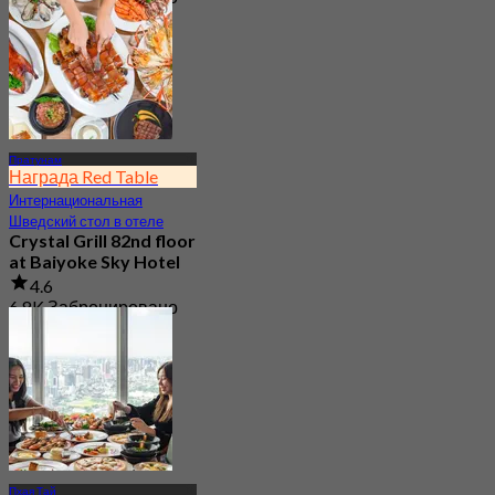
От
฿ 1,350
Пратунам
Награда Red Table
Интернациональная
Шведский стол в отеле
Crystal Grill 82nd floor
at Baiyoke Sky Hotel
4.6
6.8K Забронировано
От
฿ 690
Пхая Тай