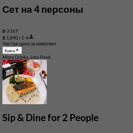
Сет на 4 персоны
฿ 3 167
฿ 1,890 / 1-4
Чистая цена за комплект
Книга
More Drinks, Less Food
Sip & Dine for 2 People