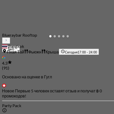
Blueraybar Rooftop
Bangkok
0
Пхая Тай
Фьюжн
Крыша
Сегодня
17:00 - 24:00
4.3
(91)
Основано на оценке в Гугл
Новое Первые 5 человек оставят отзыв и получат ฿ 0
промокодов!
Party Pack