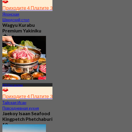
Приходите 4 Платите 3
Японская
Шведский стол
Wagyu Kurabu
Premium Yakiniku
4.5
265 Забронировано
От
฿ 1,059
BTS Ратчатеви
Приходите 4 Платите 3
Тайская Исан
Повседневная кухня
Jaekoy Isaan Seafood
Kingpetch Phetchaburi
10
3.8