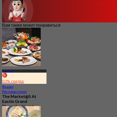
Вам также может понравиться
Пхая Тай
50% скидка
Фьюжн
Ресторан отеля
The Market@5 At
Eastin Grand
Phayathai Hotel
Bangkok
4.9