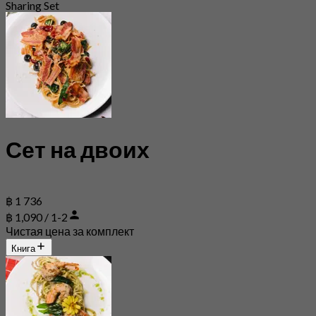
Sharing Set
Сет на двоих
฿ 1 736
฿ 1,090 / 1-2
Чистая цена за комплект
Книга