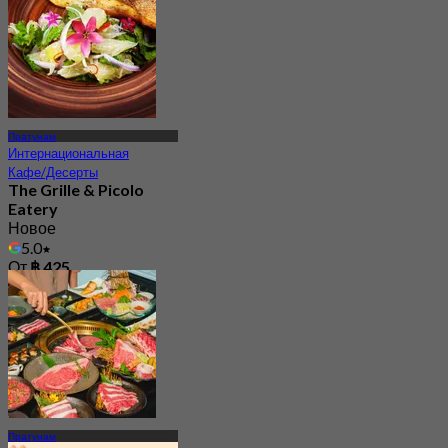
От
฿ 495
Пратунам
Интернациональная
Кафе/Десерты
The Grille & Picolo
Eatery
Новое
5.0
От
฿ 425
Пратунам