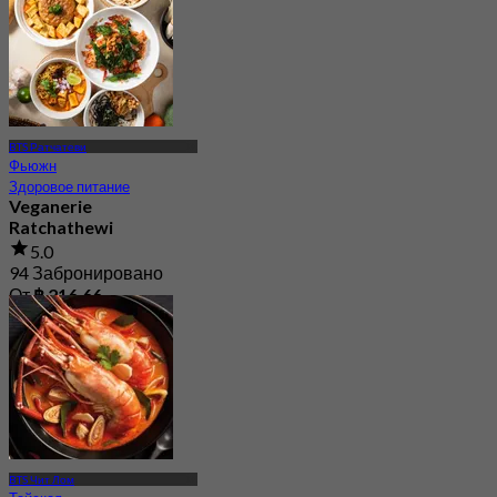
BTS Ратчатеви
Фьюжн
Здоровое питание
Veganerie
Ratchathewi
5.0
94 Забронировано
От
฿ 216.66
BTS Чит Лом