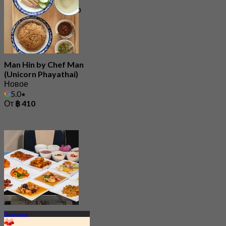
1.2K Забронировано
От
฿ 699.5
Man Hin by Chef Man
(Unicorn Phayathai)
Новое
5.0
От
฿ 410
Пратунам