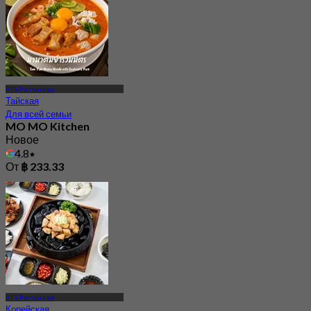
BTS Ратчатеви
Тайская
Для всей семьи
MO MO Kitchen
Новое
4.8
От
฿ 233.33
BTS Ратчатеви
Корейская