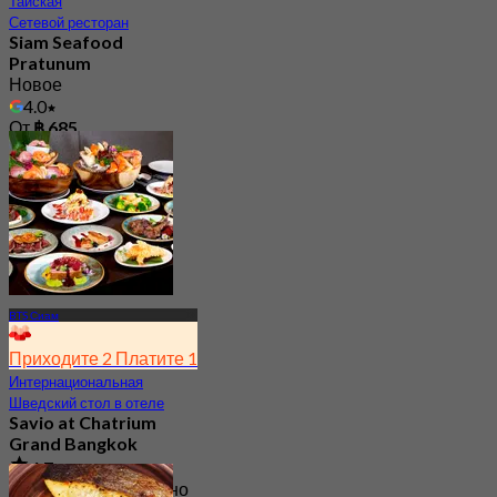
Тайская
Сетевой ресторан
Siam Seafood
Pratunum
Новое
4.0
От
฿ 685
BTS Сиам
Приходите 2 Платите 1
Интернациональная
Шведский стол в отеле
Savio at Chatrium
Grand Bangkok
4.7
17.1K Забронировано