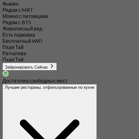
Фьюжн
Рядом с MRT
Можно с питомцами
Рядом с BTS
Живописный вид
Есть парковка
Бесплатный WiFi
Пхая Тай
Ратчатеви
Пхая Тай
Забронировать Сейчас
Достаточно свободных мест
Лучшие рестораны, отфильтрованные по кухне