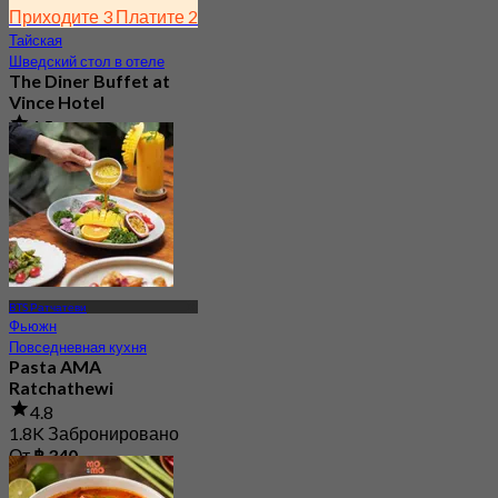
Приходите 3 Платите 2
Тайская
Шведский стол в отеле
The Diner Buffet at
Vince Hotel
4.5
272 Забронировано
От
฿ 132.66
BTS Ратчатеви
Фьюжн
Повседневная кухня
Pasta AMA
Ratchathewi
4.8
1.8K Забронировано
От
฿ 340