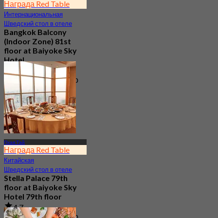
Награда Red Table
Интернациональная
Шведский стол в отеле
Bangkok Balcony
(Indoor Zone) 81st
floor at Baiyoke Sky
Hotel
4.6
9.3K Забронировано
От
฿ 380
Пхая Тай
Награда Red Table
Китайская
Шведский стол в отеле
Stella Palace 79th
floor at Baiyoke Sky
Hotel 79th floor
4.7
6.8K Забронировано