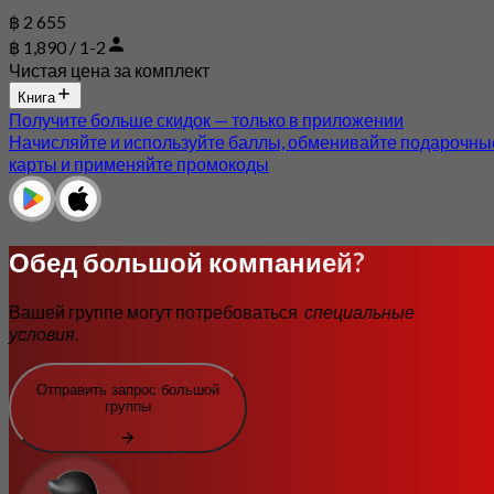
฿ 2 655
฿ 1,890 / 1-2
Чистая цена за комплект
Книга
Получите больше скидок — только в приложении
Начисляйте и используйте баллы, обменивайте подарочны
карты и применяйте промокоды
Обед большой компанией?
Вашей группе могут потребоваться
специальные
условия
.
Отправить запрос большой
группы