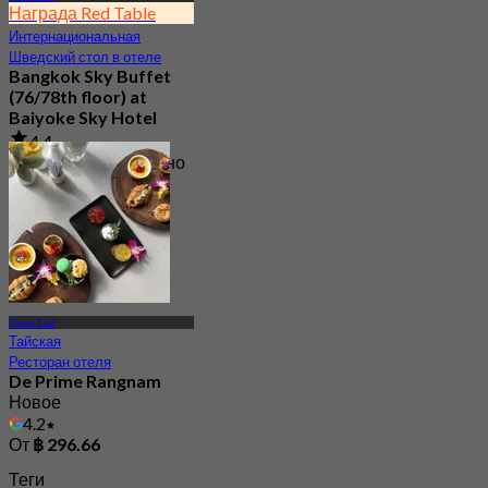
Награда Red Table
Интернациональная
Шведский стол в отеле
Bangkok Sky Buffet
(76/78th floor) at
Baiyoke Sky Hotel
4.4
25.9K Забронировано
От
฿ 380
Пхая Тай
Тайская
Ресторан отеля
De Prime Rangnam
Новое
4.2
От
฿ 296.66
Теги