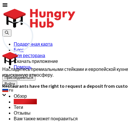
Подарочная карта
Блог
Для ресторана
Скачать приложение
Помощь
Насладитесь премиальными стейками и европейской кухней 
изысканную атмосферу.
Присоединиться
Войти
Restaurants have the right to request a deposit from custom
ru
Обзор
Party Pack
Теги
Отзывы
Вам также может понравиться