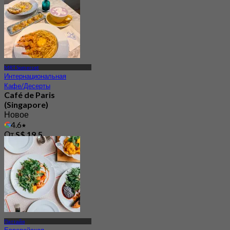
MRT Somerset
Интернациональная
Кафе/Десерты
Café de Paris
(Singapore)
Новое
4.6
От
S$ 19.5
Паттайя