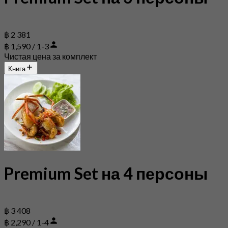
฿ 2 381
฿ 1,590 / 1-3
Чистая цена за комплект
Книга
Premium Set на 4 персоны
฿ 3 408
฿ 2,290 / 1-4