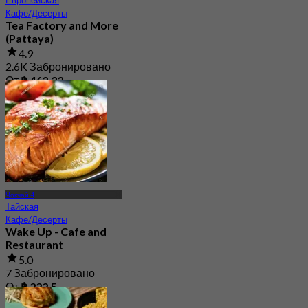
Европейская
Кафе/Десерты
Tea Factory and More
(Pattaya)
4.9
2.6K Забронировано
От
฿ 463.33
Чокчай 4
Тайская
Кафе/Десерты
Wake Up - Cafe and
Restaurant
5.0
7 Забронировано
От
฿ 222.5