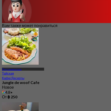
Вам также может понравиться
Пхуттхамонтхон
Тайская
Кафе/Десерты
Jungle de woof Cafe
Новое
4.8
От
฿ 250