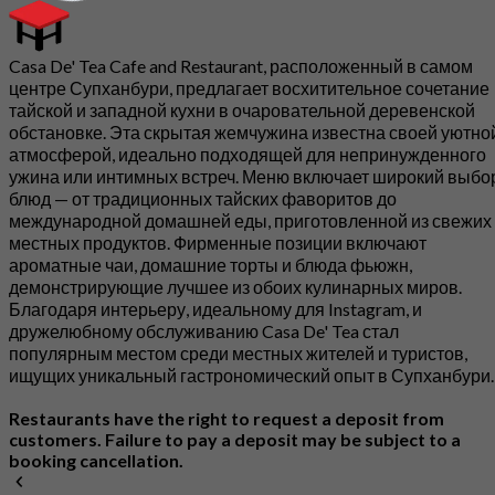
Casa De' Tea Cafe and Restaurant, расположенный в самом
центре Супханбури, предлагает восхитительное сочетание
тайской и западной кухни в очаровательной деревенской
обстановке. Эта скрытая жемчужина известна своей уютно
атмосферой, идеально подходящей для непринужденного
ужина или интимных встреч. Меню включает широкий выбо
блюд — от традиционных тайских фаворитов до
международной домашней еды, приготовленной из свежих
местных продуктов. Фирменные позиции включают
ароматные чаи, домашние торты и блюда фьюжн,
демонстрирующие лучшее из обоих кулинарных миров.
Благодаря интерьеру, идеальному для Instagram, и
дружелюбному обслуживанию Casa De' Tea стал
популярным местом среди местных жителей и туристов,
ищущих уникальный гастрономический опыт в Супханбури.
Restaurants have the right to request a deposit from
customers. Failure to pay a deposit may be subject to a
booking cancellation.