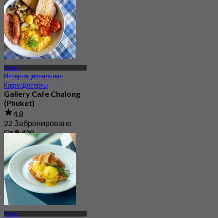
Пхукет
Интернациональная
Кафе/Десерты
Gallery Cafe Chalong
(Phuket)
4.8
22 Забронировано
От
฿ 430
Пхукет