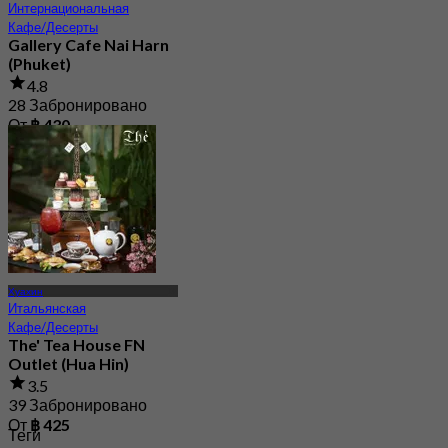
Интернациональная
Кафе/Десерты
Gallery Cafe Nai Harn
(Phuket)
4.8
28 Забронировано
От
฿ 430
Хуахин
Итальянская
Кафе/Десерты
The' Tea House FN
Outlet (Hua Hin)
3.5
39 Забронировано
От
฿ 425
Теги