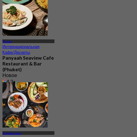
Пхукет
Интернациональная
Кафе/Десерты
Panyaah Seaview Cafe
Restaurant & Bar
(Phuket)
Новое
4.3
От
฿ 563.33
Нгамвонгван