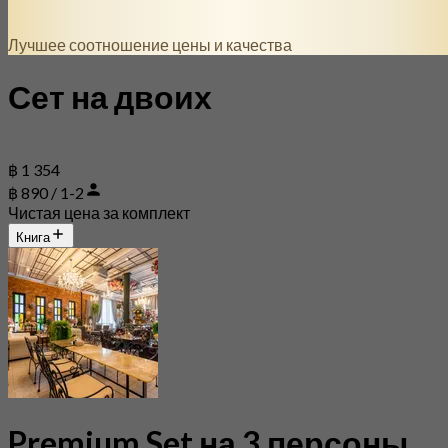
Лучшее соотношение цены и качества
Сет на двоих
฿ 1 354
฿ 890 / 1-2
Чистая цена за комплект
Книга
Premium Set на 3 персоны