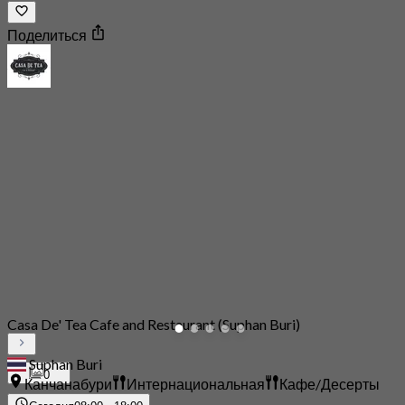
Поделиться
Casa De' Tea Cafe and Restaurant (Suphan Buri)
Suphan Buri
0
Канчанабури
Интернациональная
Кафе/Десерты