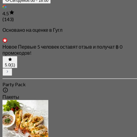
Сегодня
08:00 - 18:00
4.5
(143)
Основано на оценке в Гугл
Новое Первые 5 человек оставят отзыв и получат ฿ 0
промокодов!
5.0
(1)
Party Pack
Пакеты