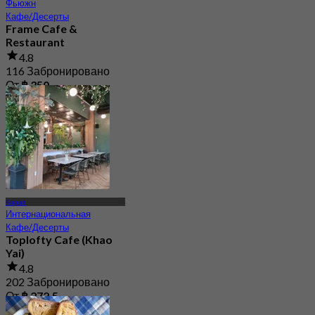
Фьюжн
Кафе/Десерты
Frame Cafe &
Restaurant
4.8
116 Забронировано
От
฿ 350
Корат
Интернациональная
Кафе/Десерты
Toplofty Cafe (Khao
Yai)
4.8
202 Забронировано
От
฿ 272.5