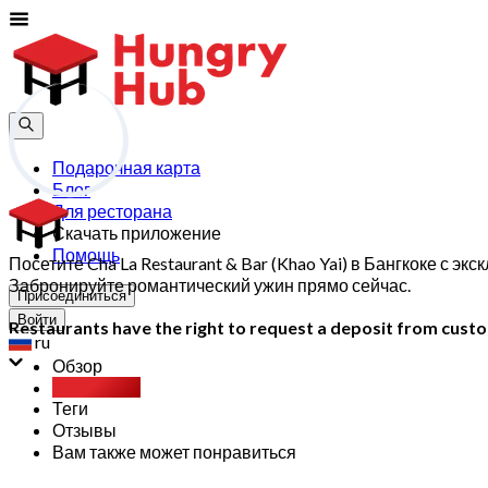
Подарочная карта
Блог
Для ресторана
Скачать приложение
Помощь
Посетите Cha La Restaurant & Bar (Khao Yai) в Бангкоке с
Забронируйте романтический ужин прямо сейчас.
Присоединиться
Войти
Restaurants have the right to request a deposit from custom
ru
Обзор
Party Pack
Теги
Отзывы
Вам также может понравиться