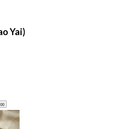
o Yai)
:00