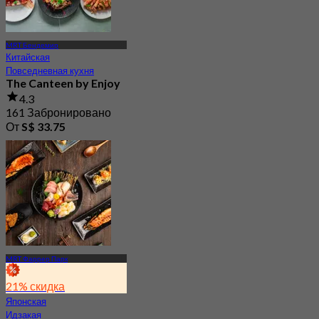
MRT Бендемир
Китайская
Повседневная кухня
The Canteen by Enjoy
4.3
161 Забронировано
От
S$ 33.75
MRT Фаррер Парк
21% скидка
Японская
Идзакая