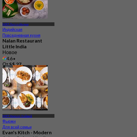
MRT Литтл Индия
Индийская
Повседневная кухня
Nalan Restaurant
Little India
Новое
4.6
От
S$ 27
MRT Николл Хайвей
Фьюжн
Для всей семьи
Evan's Kitch - Modern