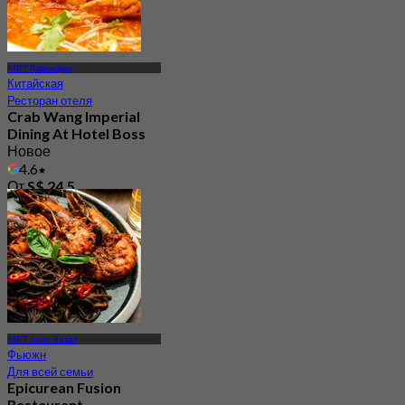
MRT Лавендер
Китайская
Ресторан отеля
Crab Wang Imperial
Dining At Hotel Boss
Новое
4.6
От
S$ 24.5
MRT Jalan Besar
Фьюжн
Для всей семьи
Epicurean Fusion
Restaurant