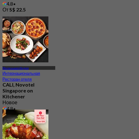
4.8
От
S$ 22.5
Маленькая Индия
Интернациональная
Ресторан отеля
CALI, Novotel
Singapore on
Kitchener
Новое
4.8
От
S$ 41.66