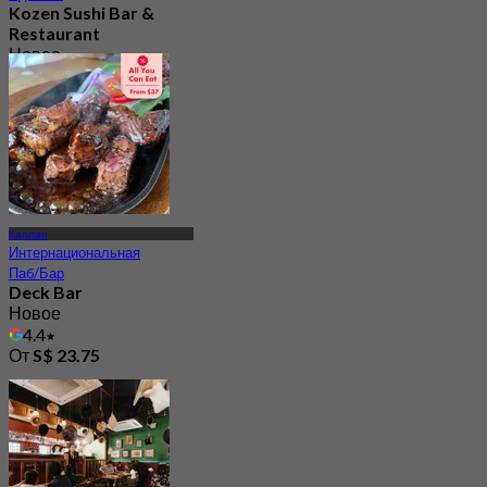
Kozen Sushi Bar &
Restaurant
Новое
4.7
От
S$ 112.7
Каллан
Интернациональная
Паб/Бар
Deck Bar
Новое
4.4
От
S$ 23.75