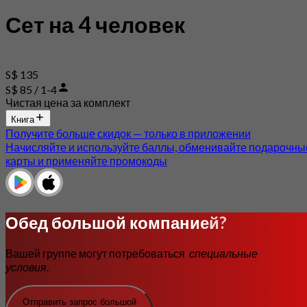
Сет на 4 человек
S$ 135
S$ 85 / 1-4
Чистая цена за комплект
Книга
Получите больше скидок — только в приложении
Начисляйте и используйте баллы, обменивайте подарочны
карты и применяйте промокоды
Обед большой компанией?
Вашей группе могут потребоваться
специальные
условия
.
Отправить запрос большой