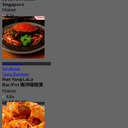
Singapore
Новое
4.2
От
S$ 24.5
MRT Лавендер
Китайская
Гриль/Барбекю
Nan Yang LaLa
Bar/Pot 南洋啦啦煲
Новое
4.8
От
S$ 31.25