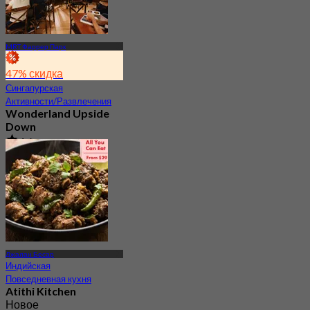
MRT Фаррер Парк
47% скидка
Сингапурская
Активности/Развлечения
Wonderland Upside
Down
4.6
235 Забронировано
От
S$ 108.89
Джалан Бесар
Индийская
Повседневная кухня
Atithi Kitchen
Новое