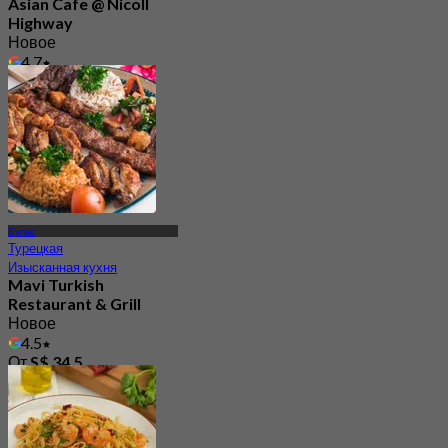
Asian Cafe @ Nicoll
Highway
Новое
4.7
От
S$ 46.66
Бугис
Турецкая
Изысканная кухня
Mavi Turkish
Restaurant & Grill
Новое
4.5
От
S$ 34.5