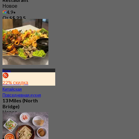
Новое
4.9
От
S$ 23.5
Бугис
22% скидка
Китайская
Повседневная кухня
13 Miles (North
Bridge)
Новое
4.8
От
S$ 29