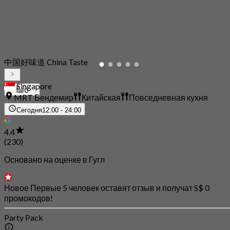
中国好味道 China Taste
Singapore
0
MRT Бендемир
Китайская
Повседневная кухня
Сегодня
12:00 - 24:00
4.4
(230)
Основано на оценке в Гугл
Новое Первые 5 человек оставят отзыв и получат S$ 0
промокодов!
Party Pack