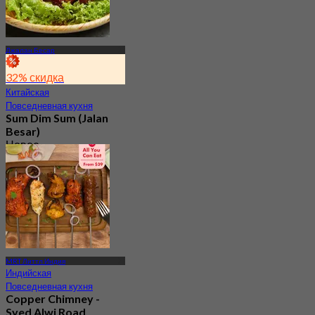
Джалан Бесар
32% скидка
Китайская
Повседневная кухня
Sum Dim Sum (Jalan
Besar)
Новое
4.6
От
S$ 31
MRT Литтл Индия
Индийская
Повседневная кухня
Copper Chimney -
Syed Alwi Road