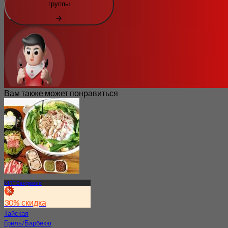
группы
Вам также может понравиться
MRT Бендемир
30% скидка
Тайская
Гриль/Барбекю