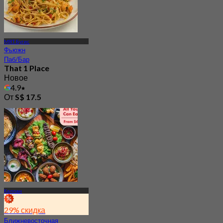
MRT Бугис
Фьюжн
Паб/Бар
That 1 Place
Новое
4.9
От
S$ 17.5
Каллан
29% скидка
Ближневосточная