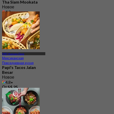
Tha Siam Mookata
Новое
4.9
От
S$ 18.33
MRT Фаррер Парк
Мексиканская
Повседневная кухня
Papi's Tacos Jalan
Besar
Новое
4.8
От
S$ 25