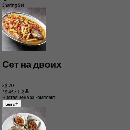
Sharing Set
Сет на двоих
S$ 70
S$ 45 / 1-2
Чистая цена за комплект
Книга