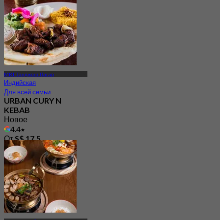
MRT Танджонг Пагар
Индийская
Для всей семьи
URBAN CURY N
KEBAB
Новое
4.4
От
S$ 17.5