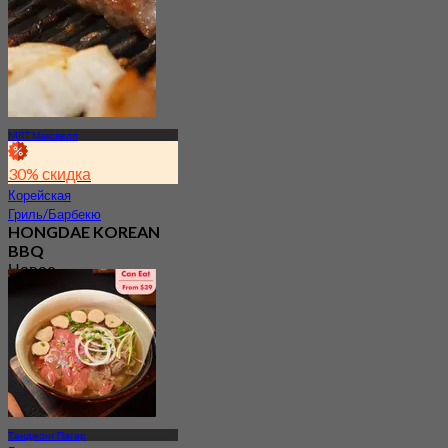
MRT Максвелл
30% скидка
Корейская
Гриль/Барбекю
HONGDAE KOREAN
BBQ
Новое
4.5
От
S$ 27.5
Танджонг Пагар