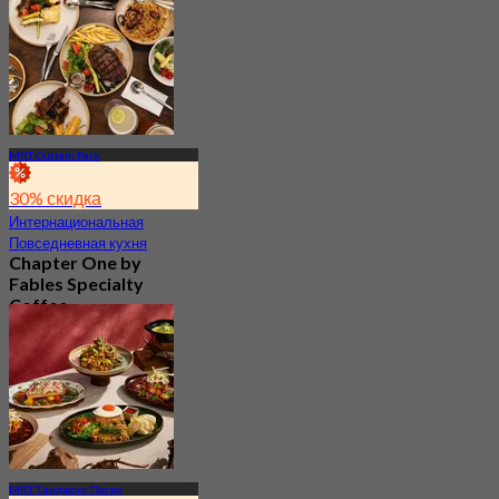
От
S$ 57.07
MRT Outram Park
30% скидка
Интернациональная
Повседневная кухня
Chapter One by
Fables Specialty
Coffee
Новое
4.6
От
S$ 28
MRT Танджонг Пагар