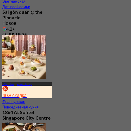
Вьетнамская
Для всей семьи
Sài gòn quán @ the
Pinnacle
Новое
4.2
От
S$ 19.75
MRT Танджонг Пагар
30% скидка
Французская
Повседневная кухня
1864 At Sofitel
Singapore City Centre
Новое
4.3