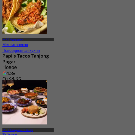
MRT Максвелл
Мексиканская
Повседневная кухня
Papi's Tacos Tanjong
Pagar
Новое
4.3
От
S$ 25
MRT Танджонг Пагар
Тайская