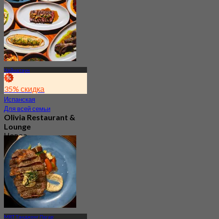
Чайнатаун
35% скидка
Испанская
Для всей семьи
Olivia Restaurant &
Lounge
Новое
4.2
От
S$ 87.5
MRT Танджонг Пагар