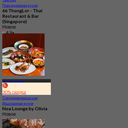
Повседневная кухня
66 ThongLor - Thai
Restaurant & Bar
(Singapore)
Новое
4.9
От
S$ 69.33
Танджонг Пагар
30% скидка
Средиземноморская
Изысканная кухня
Noa Lounge by Olivia
Новое
4.5
От
S$ 62.25