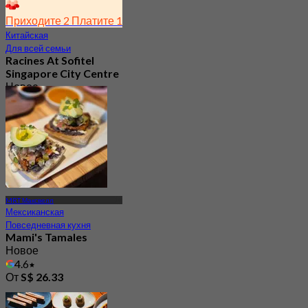
Приходите 2 Платите 1
Китайская
Для всей семьи
Racines At Sofitel
Singapore City Centre
Новое
4.2
От
S$ 31.89
MRT Максвелл
Мексиканская
Повседневная кухня
Mami's Tamales
Новое
4.6
От
S$ 26.33