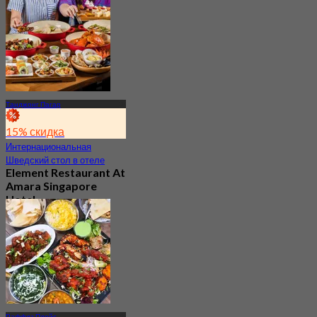
Танджонг Пагар
15% скидка
Интернациональная
Шведский стол в отеле
Element Restaurant At
Amara Singapore
Hotel
Новое
4.1
От
S$ 69.3
Раффлз Плейс