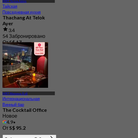
MRT Телок Айер
Тайская
Повседневная кухня
Thachang At Telok
Ayer
3.4
54 Забронировано
От
S$ 17
MRT Марина Бэй
Интернациональная
Винный бар
The Cocktail Office
Новое
4.9
От
S$ 95.2