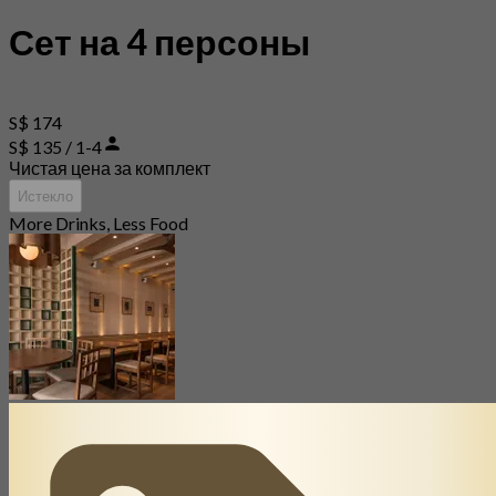
Сет на 4 персоны
S$ 174
S$ 135 / 1-4
Чистая цена за комплект
Истекло
More Drinks, Less Food