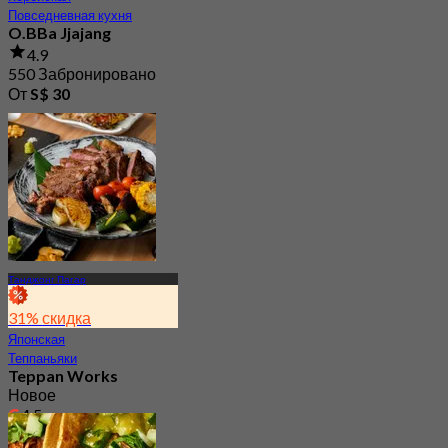
Повседневная кухня
O.BBa Jjajang
4.9
550 Забронировано
От
S$ 30
Танджонг Пагар
31% скидка
Японская
Теппаньяки
Teppan Works
Новое
4.5
От
S$ 39.5