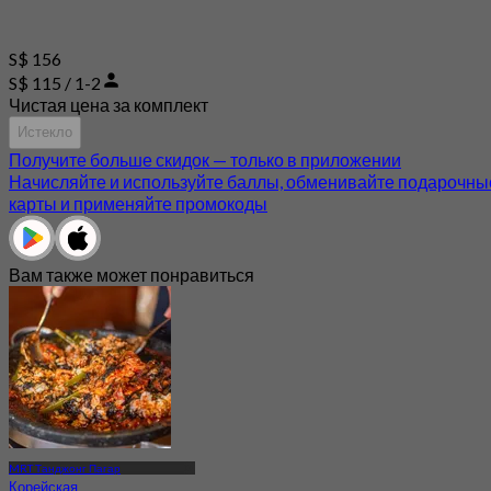
S$ 156
S$ 115 / 1-2
Чистая цена за комплект
Истекло
Получите больше скидок — только в приложении
Начисляйте и используйте баллы, обменивайте подарочны
карты и применяйте промокоды
Вам также может понравиться
MRT Танджонг Пагар
Корейская