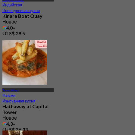
Индийская
Повседневная кухня
Kinara Boat Quay
Новое
4.0
От
S$ 29.5
Телок Айер
Фьюжн
Изысканная кухня
Hathaway at Capital
Tower
Новое
4.3
От
S$ 36.33