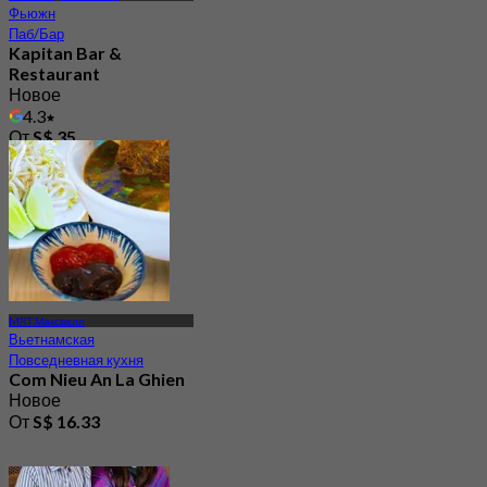
Фьюжн
Паб/Бар
Kapitan Bar &
Restaurant
Новое
4.3
От
S$ 35
MRT Максвелл
Вьетнамская
Повседневная кухня
Com Nieu An La Ghien
Новое
От
S$ 16.33