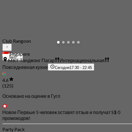
Club Rangoon
Singapore
0
MRT Танджонг Пагар
Интернациональная
Повседневная кухня
Сегодня
17:30 - 22:45
4.6
(125)
Основано на оценке в Гугл
Новое Первые 5 человек оставят отзыв и получат S$ 0
промокодов!
Party Pack