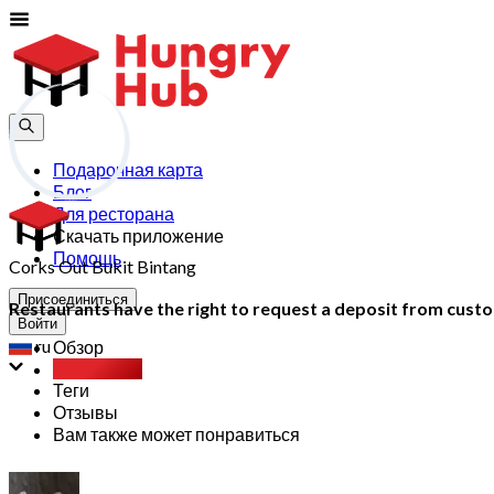
Подарочная карта
Блог
Для ресторана
Скачать приложение
Помощь
Corks Out Bukit Bintang
Присоединиться
Restaurants have the right to request a deposit from custom
Войти
ru
Обзор
Party Pack
Теги
Отзывы
Вам также может понравиться