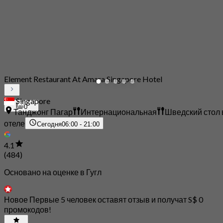
Element Restaurant At Amara Singapore Hotel
Singapore
0
Танджонг Пагар
Интернациональная
Шведский стол 
отеле
Сегодня
06:00 - 21:00
4.1
(484)
Основано на оценке в Гугл
Новое Первые 5 человек оставят отзыв и получат S$ 0
промокодов!