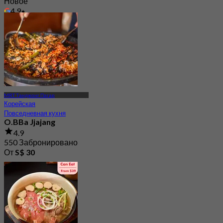
Новое
4.9
От
S$ 69.33
MRT Танджонг Пагар
Корейская
Повседневная кухня
O.BBa Jjajang
4.9
550 Забронировано
От
S$ 30