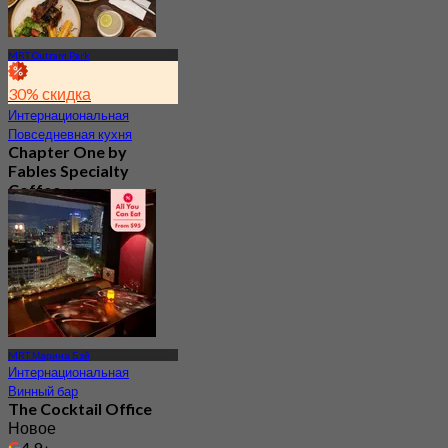
MRT Outram Park
30% скидка
Интернациональная
Повседневная кухня
Chapter One by
Fables Specialty
Coffee
Новое
4.6
От
S$ 28
MRT Марина Бэй
Интернациональная
Винный бар
The Cocktail Office
Новое
4.9