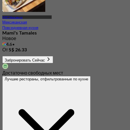
MRT Максвелл
Мексиканская
Повседневная кухня
Mami's Tamales
Новое
4.6
От
S$ 26.33
Забронировать Сейчас
Достаточно свободных мест
Лучшие рестораны, отфильтрованные по кухне