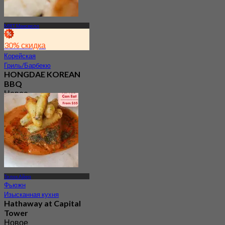
MRT Максвелл
30% скидка
Корейская
Гриль/Барбекю
HONGDAE KOREAN
BBQ
Новое
4.5
От
S$ 27.5
Телок Айер
Фьюжн
Изысканная кухня
Hathaway at Capital
Tower
Новое