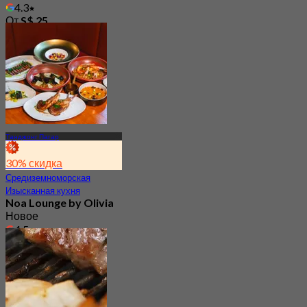
4.3
От
S$ 25
Танджонг Пагар
30% скидка
Средиземноморская
Изысканная кухня
Noa Lounge by Olivia
Новое
4.5
От
S$ 62.25