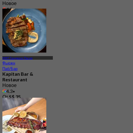
Новое
4.5
От
S$ 39.5
MRT Танджонг Пагар
Фьюжн
Паб/Бар
Kapitan Bar &
Restaurant
Новое
4.3
От
S$ 35