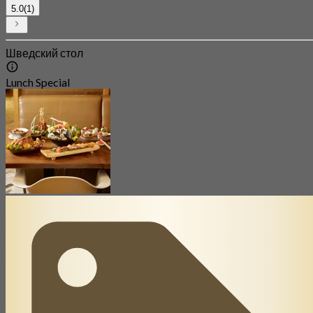
5.0
(1)
Шведский стол
Lunch Special