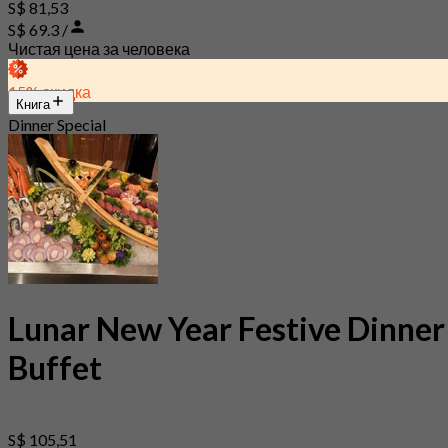
S$ 81,53
S$ 69.3 /
Чистая цена за человека
15% скидка
Книга
Dinner Special
Lunar New Year Festive Dinner
Buffet
S$ 105,51