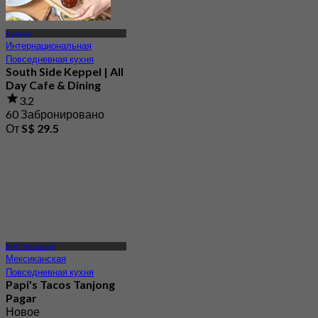
Аутрам
Интернациональная
Повседневная кухня
South Side Keppel | All
Day Cafe & Dining
3.2
60 Забронировано
От
S$ 29.5
MRT Максвелл
Мексиканская
Повседневная кухня
Papi's Tacos Tanjong
Pagar
Новое