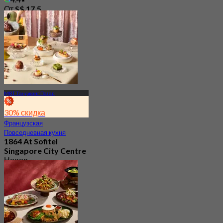
От
S$ 17.5
MRT Танджонг Пагар
30% скидка
Французская
Повседневная кухня
1864 At Sofitel
Singapore City Centre
Новое
4.3
От
S$ 57.07