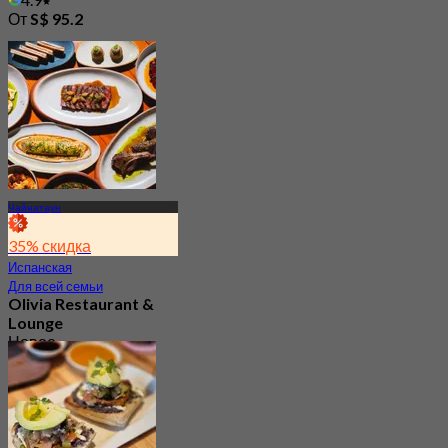
От
S$ 95.2
Чайнатаун
35% скидка
Испанская
Для всей семьи
Olivia Restaurant &
Lounge
Новое
4.2
От
S$ 87.5