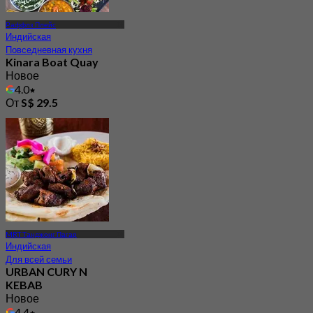
Раффлз Плейс
Индийская
Повседневная кухня
Kinara Boat Quay
Новое
4.0
От
S$ 29.5
MRT Танджонг Пагар
Индийская
Для всей семьи
URBAN CURY N
KEBAB
Новое
4.4