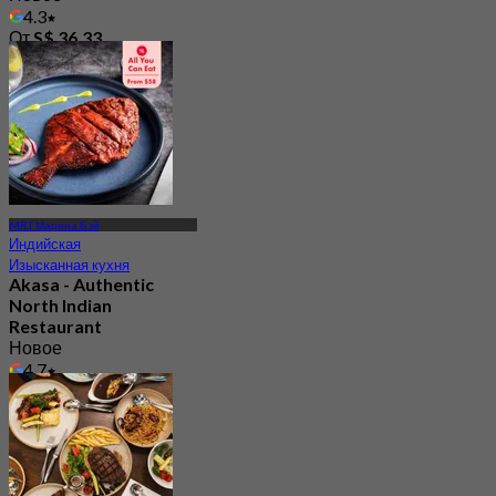
4.3
От
S$ 36.33
MRT Марина Бэй
Индийская
Изысканная кухня
Akasa - Authentic
North Indian
Restaurant
Новое
4.7
От
S$ 58