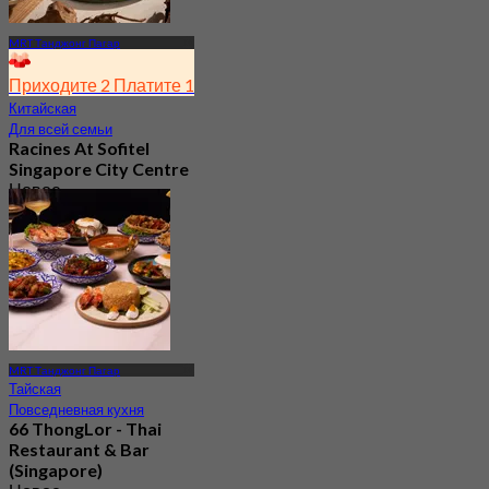
MRT Танджонг Пагар
Приходите 2 Платите 1
Китайская
Для всей семьи
Racines At Sofitel
Singapore City Centre
Новое
4.2
От
S$ 31.89
MRT Танджонг Пагар
Тайская
Повседневная кухня
66 ThongLor - Thai
Restaurant & Bar
(Singapore)