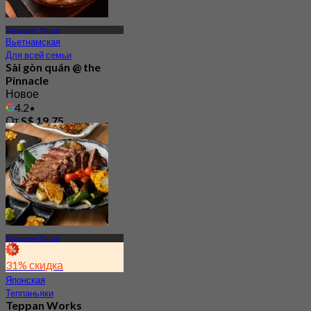
Танджонг Пагар
Вьетнамская
Для всей семьи
Sài gòn quán @ the
Pinnacle
Новое
4.2
От
S$ 19.75
Танджонг Пагар
31% скидка
Японская
Теппаньяки
Teppan Works