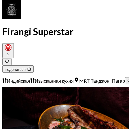
Firangi Superstar
Поделиться
Индийская
Изысканная кухня
MRT Танджонг Пагар