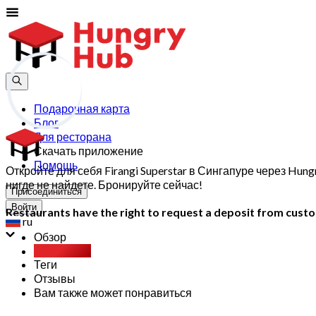
Подарочная карта
Блог
Для ресторана
Скачать приложение
Помощь
Откройте для себя Firangi Superstar в Сингапуре через H
нигде не найдете. Бронируйте сейчас!
Присоединиться
Войти
Restaurants have the right to request a deposit from custom
ru
Обзор
Party Pack
Теги
Отзывы
Вам также может понравиться