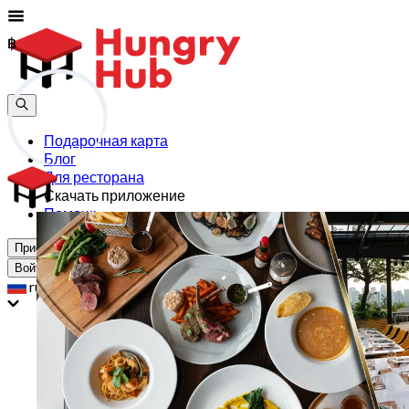
฿
฿
Подарочная карта
Блог
Для ресторана
Скачать приложение
Помощь
Присоединиться
Войти
ru