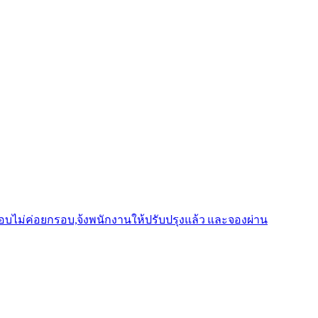
รอบไม่ค่อยกรอบ,จ้งพนักงานให้ปรับปรุงแล้ว และจองผ่าน