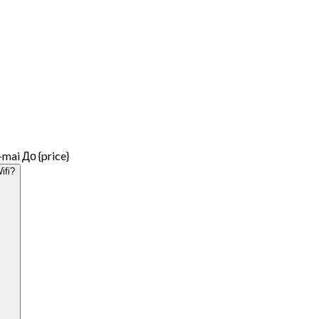
ai До {price}
ifi?