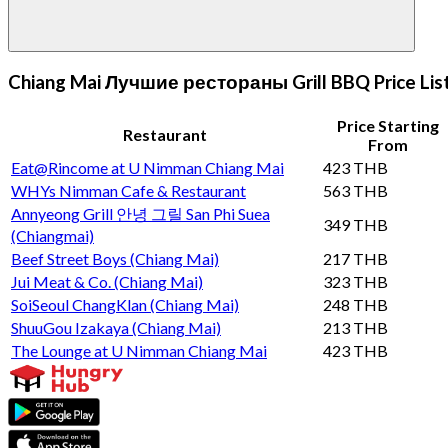
Chiang Mai Лучшие рестораны Grill BBQ Price Lis
Price Starting
Restaurant
From
Eat@Rincome at U Nimman Chiang Mai
423 THB
WHYs Nimman Cafe & Restaurant
563 THB
Annyeong Grill 안녕 그릴 San Phi Suea
349 THB
(Chiangmai)
Beef Street Boys (Chiang Mai)
217 THB
Jui Meat & Co. (Chiang Mai)
323 THB
SoiSeoul ChangKlan (Chiang Mai)
248 THB
ShuuGou Izakaya (Chiang Mai)
213 THB
The Lounge at U Nimman Chiang Mai
423 THB