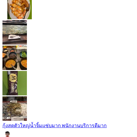
กุ้งสดตัวใหญ่น้ำจิ้มแซ่บมาก พนักงานบริการดีมาก