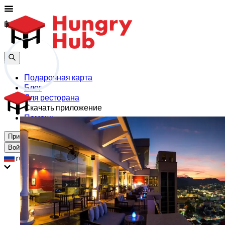
฿
฿
Подарочная карта
Блог
Для ресторана
Скачать приложение
Помощь
Присоединиться
Войти
ru