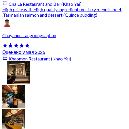
Cha La Restaurant and Bar (Khao Yai)
High price with High quality ingredient must try menu is beef
,Tasmanian salmon and dessert (Quince pudding)
Chayanun Tangpongsaphun
Оценено 9 мая 2026
Khaomon Restaurant (Khao Yai)