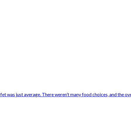
ffet was just average. There weren’t many food choices, and the ov