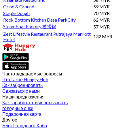
Grind & Ground
59 MYR
Staple Dough
70 MYR
Rock Bottom Kitchen Desa ParkCity
62 MYR
Steamboat Factory 禧捞锅
57 MYR
Zest Lifestyle Restaurant Putrajaya Marriott
132 MYR
Hotel
Часто задаваемые вопросы
Что такое Hungry Hub
Как забронировать
Связаться с нами
Наши предложения
Как заработать и использовать
голодные очки
Подарочная карта
Другое
Блог Голодного Хаба