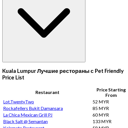
Kuala Lumpur Лучшие рестораны с Pet Friendly
Price List
Price Starting
Restaurant
From
Lot.TwentyTwo
52 MYR
Rockafellers Bukit Damansara
85 MYR
La Chica Mexican Grill PJ
60 MYR
Black Salt @ Semantan
133 MYR
Kalamata Restaurant
58 MYR