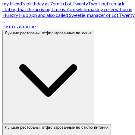
my friend's birthday at 7pm in Lot.TwentyTwo. I put remark
stating that the arriving time is 7pm while making reservation in
Hungry Hub app and also called Sweetie, manager of Lot.Twenty
...
Читать дальше
Лучшие рестораны, отфильтрованные по кухне
Лучшие рестораны, отфильтрованные по стилю питания