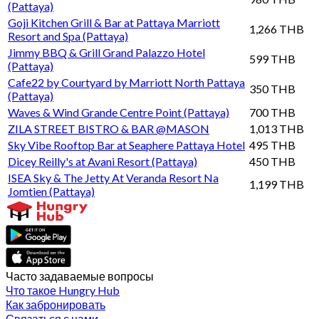
(Pattaya)
Goji Kitchen Grill & Bar at Pattaya Marriott
1,266 THB
Resort and Spa (Pattaya)
Jimmy BBQ & Grill Grand Palazzo Hotel
599 THB
(Pattaya)
Cafe22 by Courtyard by Marriott North Pattaya
350 THB
(Pattaya)
Waves & Wind Grande Centre Point (Pattaya)
700 THB
ZILA STREET BISTRO & BAR @MASON
1,013 THB
Sky Vibe Rooftop Bar at Seaphere Pattaya Hotel
495 THB
Dicey Reilly's at Avani Resort (Pattaya)
450 THB
ISEA Sky & The Jetty At Veranda Resort Na
1,199 THB
Jomtien (Pattaya)
Часто задаваемые вопросы
Что такое Hungry Hub
Как забронировать
Связаться с нами