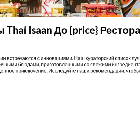
Thai Isaan До {price} Рестор
диции встречаются с инновациями. Наш кураторский список лу
тичными блюдами, приготовленными со свежими ингредиента
енное приключение. Исследуйте наши рекомендации, чтобы 