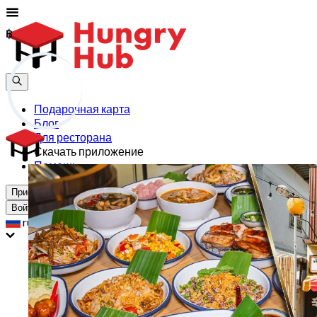
฿
฿
Подарочная карта
Блог
Для ресторана
Скачать приложение
Помощь
Присоединиться
Войти
ru