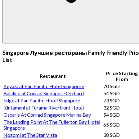
Singapore Лучшие рестораны Family Friendly Pric
List
Price Starting
Restaurant
From
Keyaki at Pan Pacific Hotel Singapore
70 SGD
Basilico at Conrad Singapore Orchard
54 SGD
Edge at Pan Pacific Hotel Singapore
73 SGD
Kintamani at Furama Riverfront Hotel
32 SGD
Oscar's At Conrad Singapore Marina Bay
54 SGD
The Landing Point At The Fullerton Bay Hotel
65 SGD
Singapore
Nozomi at The Star Vista
38 SGD