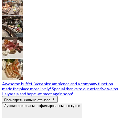
Awesome buffet! Very nice ambience and a company function
made the place more lively! Special thanks to our attentive waite
Ilaiyaraja and hope we meet again soon!
Посмотреть больше отзывов
Лучшие рестораны, отфильтрованные по кухне