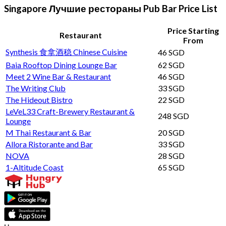
Singapore Лучшие рестораны Pub Bar Price List
Price Starting
Restaurant
From
Synthesis 食拿酒稳 Chinese Cuisine
46 SGD
Baia Rooftop Dining Lounge Bar
62 SGD
Meet 2 Wine Bar & Restaurant
46 SGD
The Writing Club
33 SGD
The Hideout Bistro
22 SGD
LeVeL33 Craft-Brewery Restaurant &
248 SGD
Lounge
M Thai Restaurant & Bar
20 SGD
Allora Ristorante and Bar
33 SGD
NOVA
28 SGD
1-Altitude Coast
65 SGD