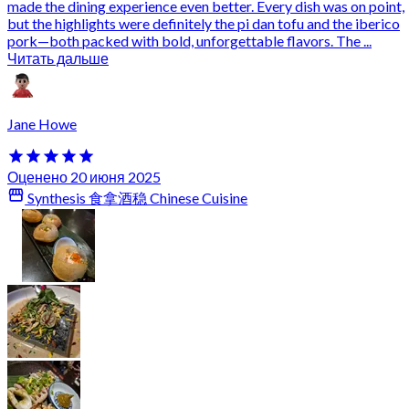
made the dining experience even better. Every dish was on point,
but the highlights were definitely the pi dan tofu and the iberico
pork—both packed with bold, unforgettable flavors. The ...
Читать дальше
Jane Howe
Оценено 20 июня 2025
Synthesis 食拿酒稳 Chinese Cuisine