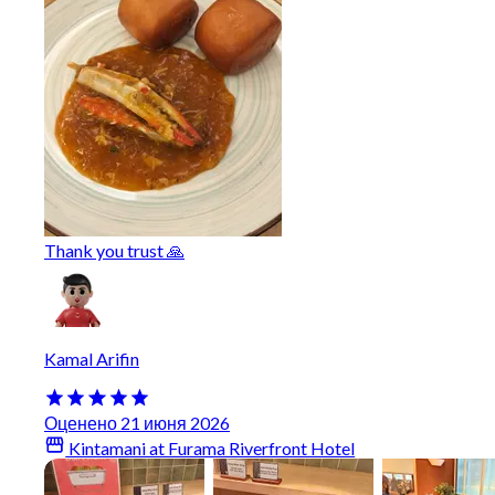
Thank you trust 🙏
Kamal Arifin
Оценено 21 июня 2026
Kintamani at Furama Riverfront Hotel