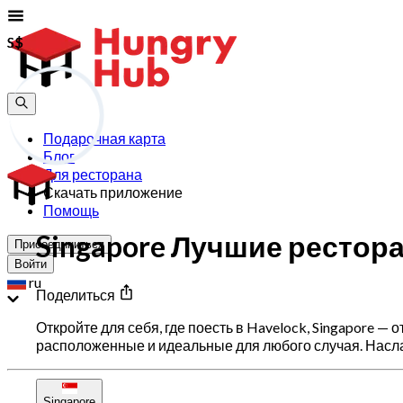
S$
S$
Подарочная карта
Блог
Для ресторана
Скачать приложение
Помощь
Singapore Лучшие ресторан
Присоединиться
Войти
ru
Поделиться
Откройте для себя, где поесть в Havelock, Singapore 
расположенные и идеальные для любого случая. Насла
Singapore