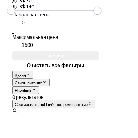
До S$ 70
До S$ 140
Начальная цена
_
Максимальная цена
Применить
Очистить все фильтры
Кухня
Стиль питания
Havelock
0 результатов
Сортировать по
Наиболее релевантные