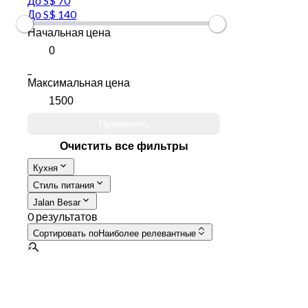
До S$ 70
До S$ 140
Начальная цена
_
Максимальная цена
Применить
Очистить все фильтры
Кухня
Стиль питания
Jalan Besar
0 результатов
Сортировать по
Наиболее релевантные