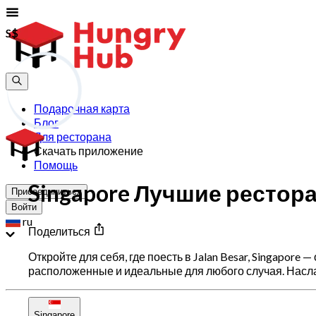
S$
S$
Подарочная карта
Блог
Для ресторана
Скачать приложение
Помощь
Singapore Лучшие ресторан
Присоединиться
Войти
ru
Поделиться
Откройте для себя, где поесть в Jalan Besar, Singapo
расположенные и идеальные для любого случая. Наслаж
Singapore