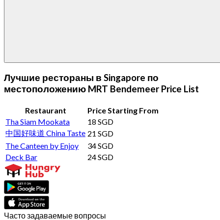
Лучшие рестораны в Singapore по
местоположению MRT Bendemeer Price List
Restaurant
Price Starting From
Tha Siam Mookata
18 SGD
中国好味道 China Taste
21 SGD
The Canteen by Enjoy
34 SGD
Deck Bar
24 SGD
Часто задаваемые вопросы