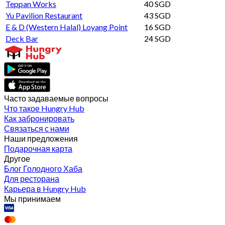
Teppan Works
40 SGD
Yu Pavilion Restaurant
43 SGD
E & D (Western Halal) Loyang Point
16 SGD
Deck Bar
24 SGD
Часто задаваемые вопросы
Что такое Hungry Hub
Как забронировать
Связаться с нами
Наши предложения
Подарочная карта
Другое
Блог Голодного Хаба
Для ресторана
Карьера в Hungry Hub
Мы принимаем