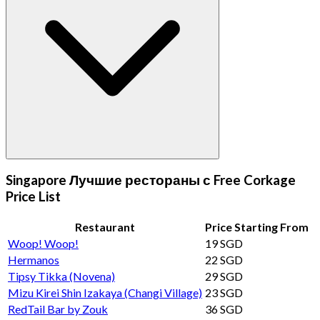
Singapore Лучшие рестораны с Free Corkage
Price List
Restaurant
Price Starting From
Woop! Woop!
19 SGD
Hermanos
22 SGD
Tipsy Tikka (Novena)
29 SGD
Mizu Kirei Shin Izakaya (Changi Village)
23 SGD
RedTail Bar by Zouk
36 SGD