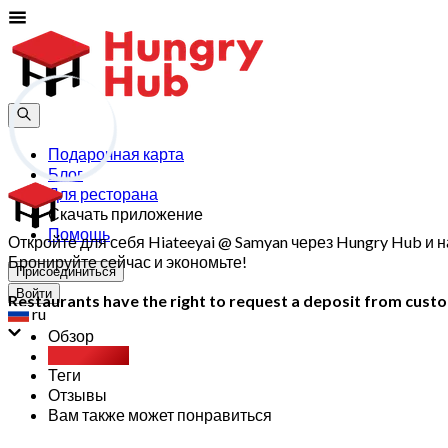
Подарочная карта
Блог
Для ресторана
Скачать приложение
Помощь
Откройте для себя Hiateeyai @ Samyan через Hungry Hub 
Бронируйте сейчас и экономьте!
Присоединиться
Войти
Restaurants have the right to request a deposit from custom
ru
Обзор
Party Pack
Теги
Отзывы
Вам также может понравиться