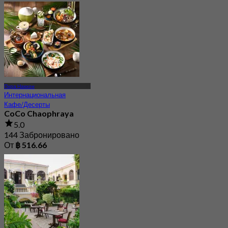
Пхра Накхон
Интернациональная
Кафе/Десерты
CoCo Chaophraya
5.0
144 Забронировано
От
฿ 516.66