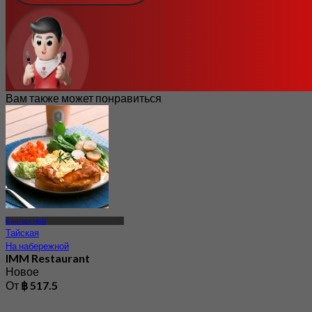
Вам также может понравиться
Бангкок Ной
Тайская
На набережной
IMM Restaurant
Новое
От
฿ 517.5