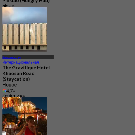
Pinklao (Hungry Hub)
4.8
237.5K
Забронировано
От
฿ 399
Каосан Роуд
Интернациональная
The Gravitique Hotel
Khaosan Road
(Staycation)
Новое
4.7
От
฿ 1,495