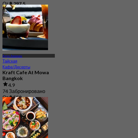
От
฿ 297.5
Арун Амарин
Тайская
Кафе/Десерты
Kraft Cafe At Mowa
Bangkok
4.9
74 Забронировано
От
฿ 550