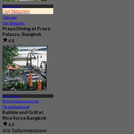
Каосан Роуд
Гид Мишлен
Тайская
Гид Мишлен
Praya Dining at Praya
Palazzo, Bangkok
4.8
1.1K Забронировано
От
฿ 440
Пхра Накхон
Интернациональная
На набережной
Babble and Grill at
Riva Surya Bangkok
4.8
456 Забронировано