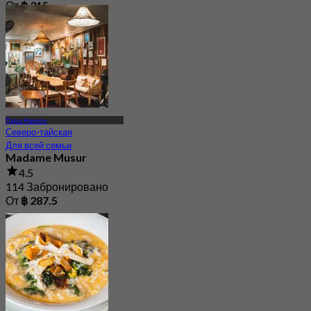
От
฿ 315
Пхра Накхон
Северо-тайская
Для всей семьи
Madame Musur
4.5
114 Забронировано
От
฿ 287.5