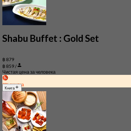
Shabu Buffet : Gold Set
฿ 879
฿ 859 /
Чистая цена за человека
2% скидка
Книга