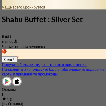
Чаще всего бронируется
Shabu Buffet : Silver Set
฿ 659
฿ 639 /
Чистая цена за человека
3% скидка
Книга
Получите больше скидок — только в приложении
Начисляйте и используйте баллы, обменивайте подарочны
карты и применяйте промокоды
Отзывы
|
4.3
(27 Отзывы)