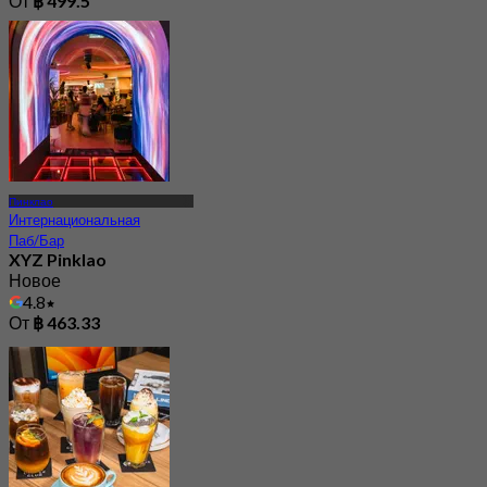
От
฿ 499.5
Пинклао
Интернациональная
Паб/Бар
XYZ Pinklao
Новое
4.8
От
฿ 463.33