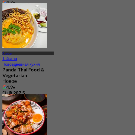
4.7
От
฿ 530
Самсен
Тайская
Повседневная кухня
Panda Thai Food &
Vegetarian
Новое
4.9
От
฿ 287.5