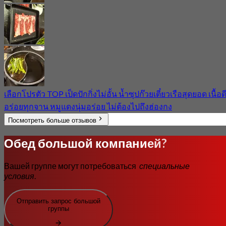
เลือกโปรตัว TOP เป็ดปักกิ่งไม่อั้น น้ำซุปก๊วยเตี๋ยวเรือสุดยอด เนื้อด
อร่อยทุกจาน หมูแดงนุ่มอร่อย ไม่ต้องไปถึงฮ่องกง
Посмотреть больше отзывов
Обед большой компанией?
Вашей группе могут потребоваться
специальные
условия
.
Отправить запрос большой
группы