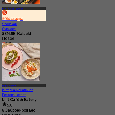
MRT Сириндхорн
50% скидка
Японская
Омакасе
SEN.SEI Kaiseki
Новое
4.9
От
฿ 2,295
Пхра Накхон
Интернациональная
Ресторан отеля
Lilit Café & Eatery
5.0
8 Забронировано