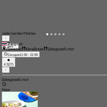
Jade Garden Pinklao
Bangkok
0
Пинклао
Китайская
Шведский стол
Сегодня
11:00 - 22:00
4.3
(27)
Шведский стол
New