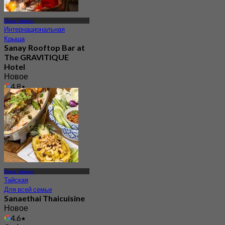
Пхра Накхон
Интернациональная
Крыша
Sanay Rooftop Bar at
The GRAVITIQUE
Hotel
Новое
4.8
От
฿ 530
Пхра Накхон
Тайская
Для всей семьи
Sanaethai Thaicuisine
Новое
4.6