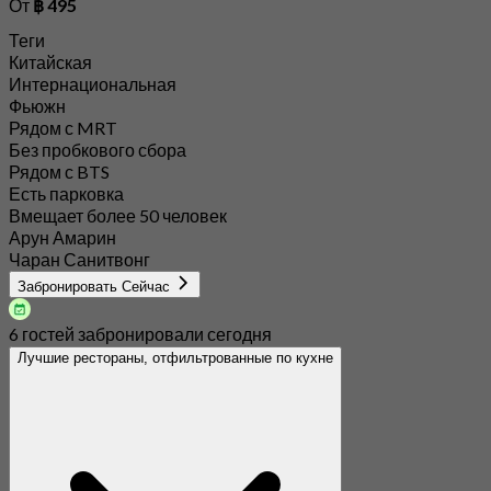
От
฿ 495
Теги
Китайская
Интернациональная
Фьюжн
Рядом с MRT
Без пробкового сбора
Рядом с BTS
Есть парковка
Вмещает более 50 человек
Арун Амарин
Чаран Санитвонг
Забронировать Сейчас
6 гостей забронировали сегодня
Лучшие рестораны, отфильтрованные по кухне