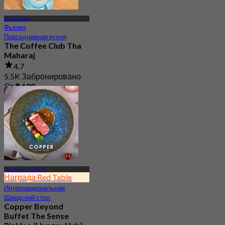
Махарадж
Фьюжн
Повседневная кухня
The Coffee Club Tha
Maharaj
4.7
5.5K Забронировано
От
฿ 189
The Sense Pinklao
Награда Red Table
Интернациональная
Шведский стол
Copper Beyond
Buffet The Sense