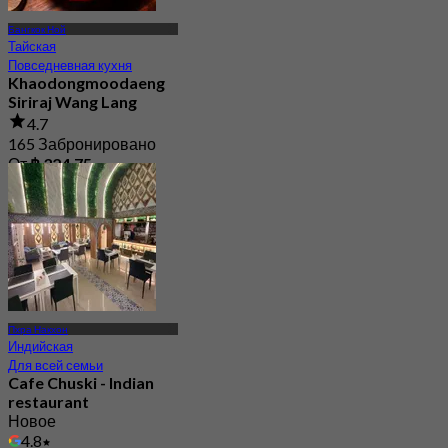
Бангкок Ной
Тайская
Повседневная кухня
Khaodongmoodaeng
Siriraj Wang Lang
4.7
165 Забронировано
От
฿ 324.75
Пхра Накхон
Индийская
Для всей семьи
Cafe Chuski - Indian
restaurant
Новое
4.8