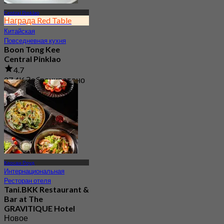
Central Pinklao
Награда Red Table
Китайская
Повседневная кухня
Boon Tong Kee
Central Pinklao
4.7
27.4K Забронировано
От
฿ 362.5
Каосан Роуд
Интернациональная
Ресторан отеля
Tani.BKK Restaurant &
Bar at The
GRAVITIQUE Hotel
Новое