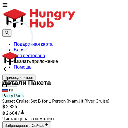
Подарочная карта
Блог
Для ресторана
Скачать приложение
Помощь
Присоединиться
Детали Пакета
Войти
ru
Party Pack
Sunset Cruise: Set B for 1 Person (Nam Jit River Cruise)
฿ 2 825
฿ 2,684 /
Чистая цена за комплект
Забронировать Сейчас