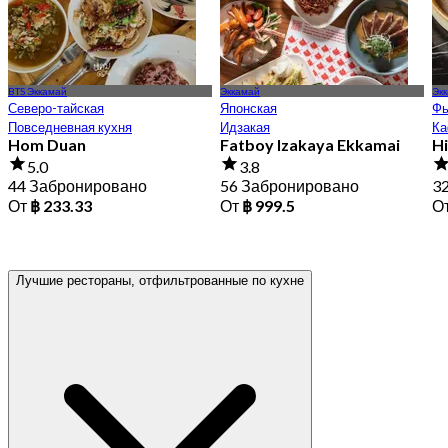
BTS Эккамай
Эккамай
Эк
Северо-тайская
Японская
Ф
Повседневная кухня
Идзакая
Ка
Hom Duan
Fatboy Izakaya Ekkamai
H
5.0
3.8
44 Забронировано
56 Забронировано
3
От
฿ 233.33
От
฿ 999.5
О
Лучшие рестораны, отфильтрованные по кухне