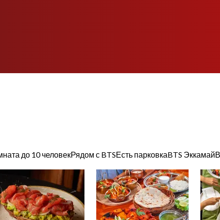
мната до 10 человек
Рядом с BTS
Есть парковка
BTS Эккамай
В