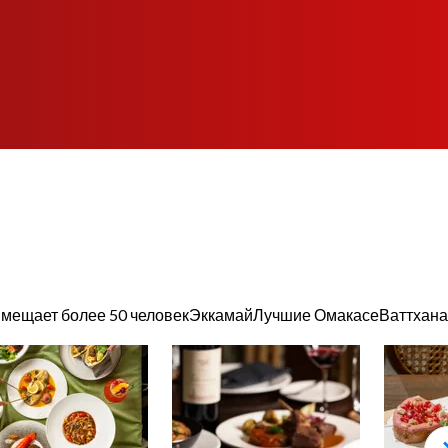
мещает более 50 человек
Эккамай
Лучшие Омакасе
Ваттхана