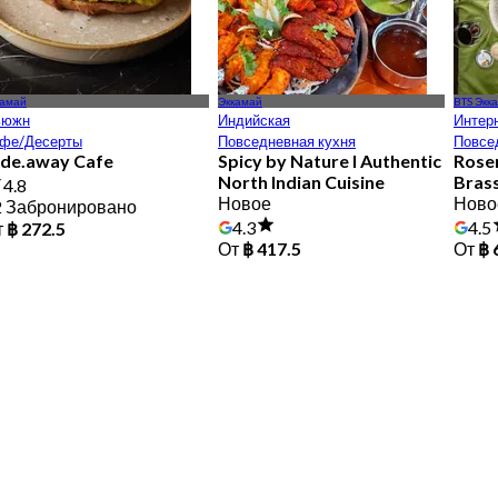
камай
Эккамай
BTS Экк
ьюжн
Индийская
Интер
фе/Десерты
Повседневная кухня
Повсе
ide.away Cafe
Spicy by Nature l Authentic
Rose
North Indian Cuisine
Brass
4.8
Новое
Ново
2 Забронировано
4.3
4.5
т
฿ 272.5
От
฿ 417.5
От
฿ 