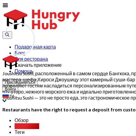
Подарочная карта
Блог
Для ресторана
Скачать приложение
Помощь
Joushitsu Sushi, расположенный в самом сердце Бангкока,
мастера-шефа Хироси Джоушицу этот камерный суши-бар п
Присоединиться
позволяют гостям насладиться персонализированным пут
Войти
рту оторо, нежного морского ежа и идеально приготовленн
ru
Joushitsu Sushi — это не просто еда, это гастрономическое
Restaurants have the right to request a deposit from custom
Обзор
Party Pack
Теги