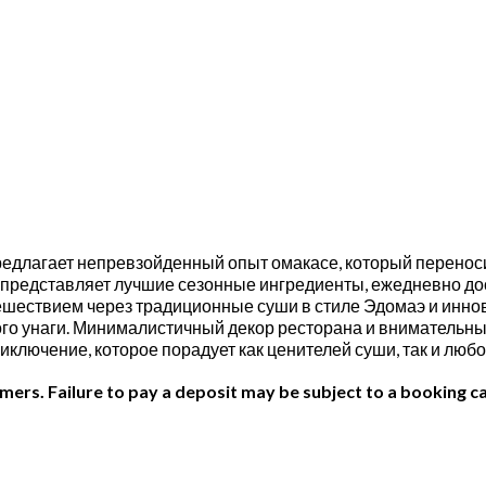
 предлагает непревзойденный опыт омакасе, который перено
редставляет лучшие сезонные ингредиенты, ежедневно дост
ешествием через традиционные суши в стиле Эдомаэ и инн
ого унаги. Минималистичный декор ресторана и внимательны
 приключение, которое порадует как ценителей суши, так и лю
ers. Failure to pay a deposit may be subject to a booking ca