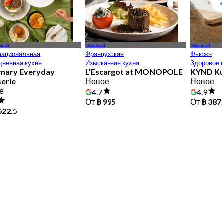
амай
Эккамай
Эккамай
национальная
Французская
Фьюжн
дневная кухня
Изысканная кухня
Здоровое 
mary Everyday
L'Escargot at MONOPOLE
KYND Ku
erie
Новое
Новое
е
4.7
4.9
От
฿ 995
От
฿ 387
622.5