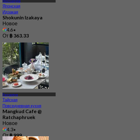
Нонтхабури
Японская
Идзакая
Shokunin Izakaya
Новое
4.6
От
฿ 363.33
Ратчапрук
Тайская
Повседневная кухня
Mangkud Cafe @
Ratchaphruek
Новое
4.3
От
฿ 999