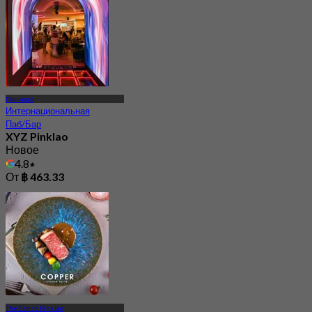
Пинклао
Интернациональная
Паб/Бар
XYZ Pinklao
Новое
4.8
От
฿ 463.33
The Sense Pinklao