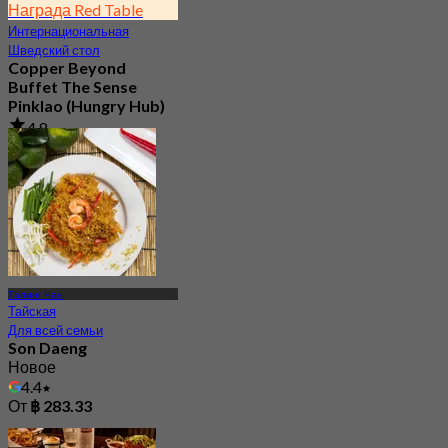
Награда Red Table
Интернациональная
Шведский стол
Copper Beyond
Buffet The Sense
Pinklao (Hungry Hub)
4.8
237.5K
Забронировано
От
฿ 399
Талинг Чан
Тайская
Для всей семьи
Son Daeng
Новое
4.4
От
฿ 283.33