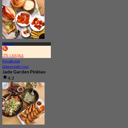
Пинклао
3% скидка
Китайская
Шведский стол
Jade Garden Pinklao
4.3
330 Забронировано
От
฿ 639