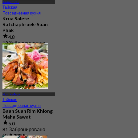
Талинг Чан
Тайская
Повседневная кухня
Krua Salete
Ratchaphruek-Suan
Phak
4.8
12 Забронировано
От
฿ 212.5
Нонтхабури
Тайская
Повседневная кухня
Baan Suan Rim Khlong
Maha Sawat
5.0
81 Забронировано
От
฿ 399.5