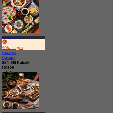
От
฿ 362.5
MRT Сириндхорн
50% скидка
Японская
Омакасе
SEN.SEI Kaiseki
Новое
4.9
От
฿ 2,295