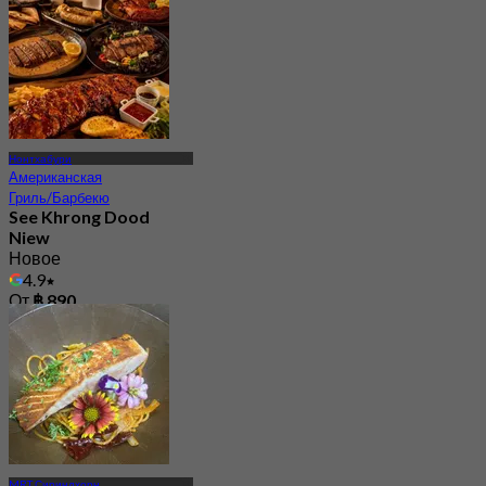
Нонтхабури
Американская
Гриль/Барбекю
See Khrong Dood
Niew
Новое
4.9
От
฿ 890
MRT Сириндхорн