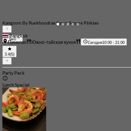
Kangsom By Ruekhoodrae Susco Square Pinklao
Bangkok
0
Пинклао
Южно-тайская кухня
Сегодня
10:00 - 21:00
3.4
(5)
Party Pack
Lunch Special