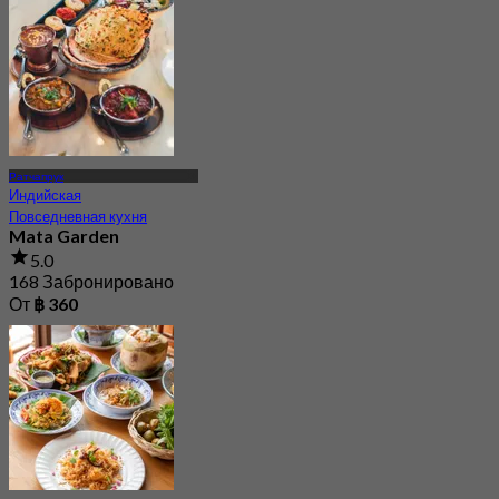
Ратчапрук
Индийская
Повседневная кухня
Mata Garden
5.0
168 Забронировано
От
฿ 360