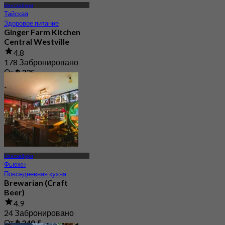
Нонтхабури
Тайская
Здоровое питание
Ginger Farm Kitchen
Central Westville
4.8
178 Забронировано
От
฿ 325
Нонтхабури
Фьюжн
Повседневная кухня
Brewarian (Craft
Beer)
4.9
24 Забронировано
От
฿ 249.5