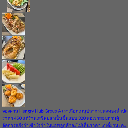
จองผ่าน Hungry Hub Group A เราเลือกเมนูปลากระพงทองน้ำปล
ราคา 450 แต่ร้านเสริฟปลาเป็นชิ้นแบบ 320 พอเราสอบถามผู้
จัดการแจ้งว่าเข้าใจว่าในแอพลูกค้าจะไม่เห็นราคา !? เดี๋ยวนะคะ