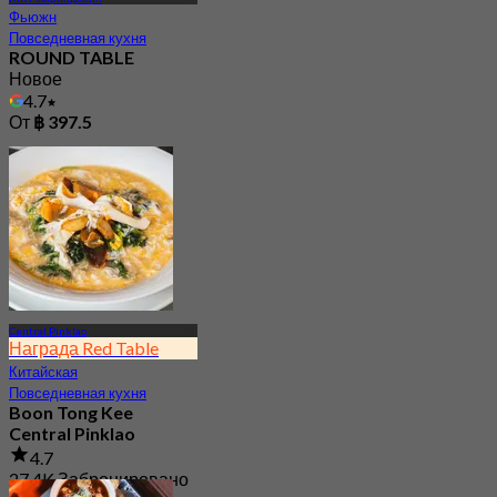
Фьюжн
Повседневная кухня
ROUND TABLE
Новое
4.7
От
฿ 397.5
Central Pinklao
Награда Red Table
Китайская
Повседневная кухня
Boon Tong Kee
Central Pinklao
4.7
27.4K Забронировано