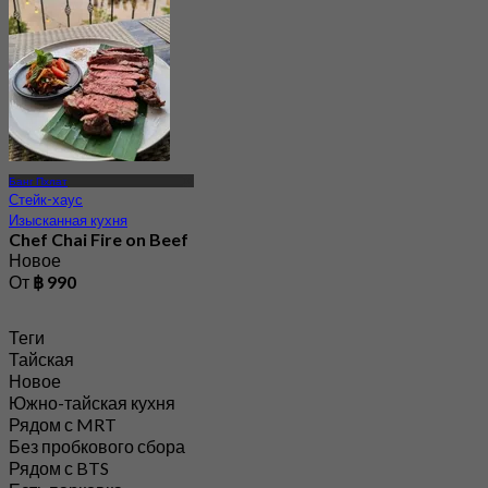
Банг Пхлат
Стейк-хаус
Изысканная кухня
Chef Chai Fire on Beef
Новое
От
฿ 990
Теги
Тайская
Новое
Южно-тайская кухня
Рядом с MRT
Без пробкового сбора
Рядом с BTS