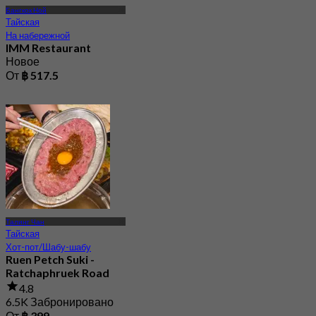
Бангкок Ной
Тайская
На набережной
IMM Restaurant
Новое
От
฿ 517.5
Талинг Чан
Тайская
Хот-пот/Шабу-шабу
Ruen Petch Suki -
Ratchaphruek Road
4.8
6.5K Забронировано
От
฿ 399