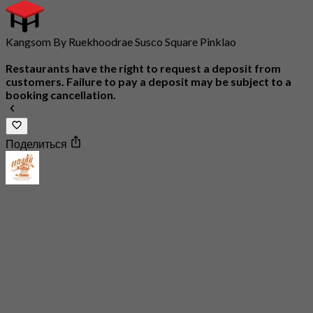
Kangsom By Ruekhoodrae Susco Square Pinklao
Restaurants have the right to request a deposit from
customers. Failure to pay a deposit may be subject to a
booking cancellation.
Поделиться