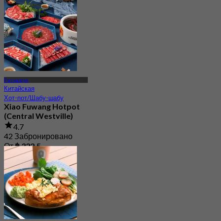
Ратчапрук
Китайская
Хот-пот/Шабу-шабу
Xiao Fuwang Hotpot
(Central Westville)
4.7
42 Забронировано
От
฿ 322.5