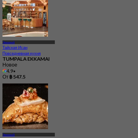
Эккамай
Тайская Исан
Повседневная кухня
TUMPALA EKKAMAI
Новое
4.9
От
฿ 547.5
Эккамай