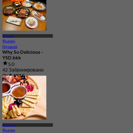
Эккамай
Фьюжн
Идзакая
Why So Delicious -
YSD.bkk
5.0
42 Забронировано
От
฿ 497.5
Ваттхана
Фьюжн