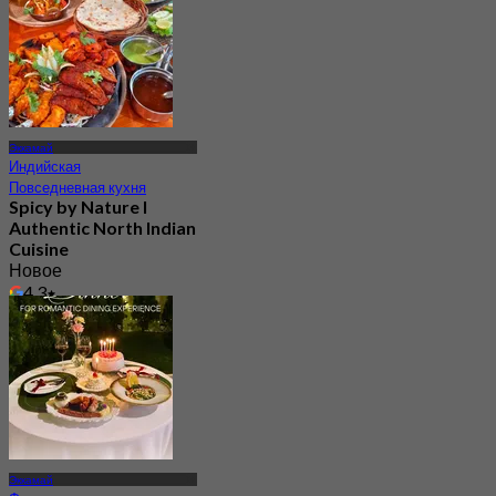
Эккамай
Индийская
Повседневная кухня
Spicy by Nature l
Authentic North Indian
Cuisine
Новое
4.3
От
฿ 417.5
Эккамай