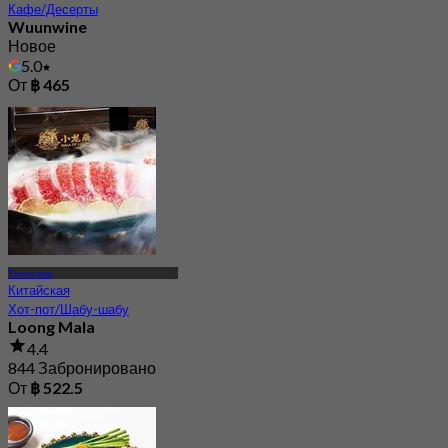
Кафе/Десерты
Wuunwine
Новое
5.0
От
฿ 465
Тхонглор
Китайская
Хот-пот/Шабу-шабу
Loong Mala
4.4
844 Забронировано
От
฿ 522.5