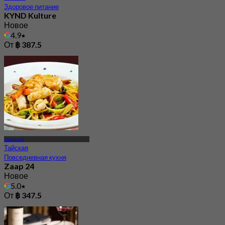
Здоровое питание
KYND Kulture
Новое
4.9
От
฿ 387.5
Эккамай
Тайская
Повседневная кухня
Zaap 24
Новое
5.0
От
฿ 347.5