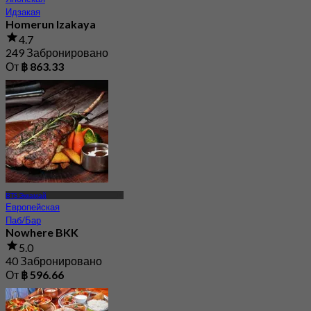
Идзакая
Homerun Izakaya
4.7
249 Забронировано
От
฿ 863.33
BTS Эккамай
Европейская
Паб/Бар
Nowhere BKK
5.0
40 Забронировано
От
฿ 596.66