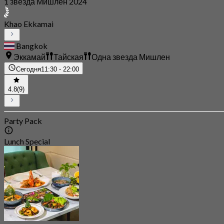
1 звезда Мишлен 2024
Khao Ekkamai
Bangkok
Эккамай
Тайская
Одна звезда Мишлен
Сегодня
11:30 - 22:00
4.8
(9)
Party Pack
Lunch Special