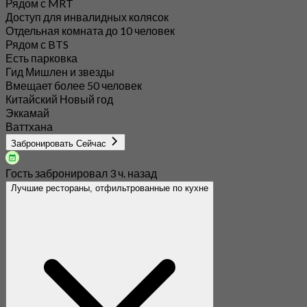
Рядом с MRT
Доступ для инвалидных колясок
Отдельная комната до 10 человек
Рядом с BTS
Есть парковка
Гид Мишлен и звезды
Вмещает более 50 человек
Китайский Новый год
Эккамай
Ваттхана
Забронировать Сейчас
Гость забронировал 3 ч. назад
Лучшие рестораны, отфильтрованные по кухне