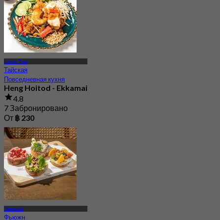
Клонг Тан
Тайская
Повседневная кухня
Heng Hoitod - Ekkamai
4.8
7 Забронировано
От
฿ 230
Эккамай
Фьюжн