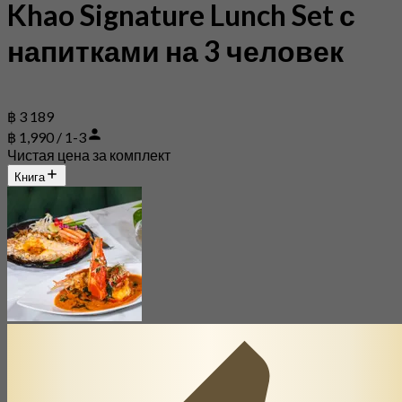
Khao Signature Lunch Set с
напитками на 3 человек
฿ 3 189
฿ 1,990 / 1-3
Чистая цена за комплект
Книга