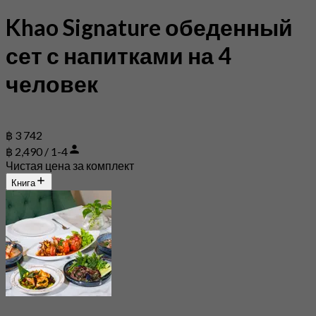
Khao Signature обеденный
сет с напитками на 4
человек
฿ 3 742
฿ 2,490 / 1-4
Чистая цена за комплект
Книга