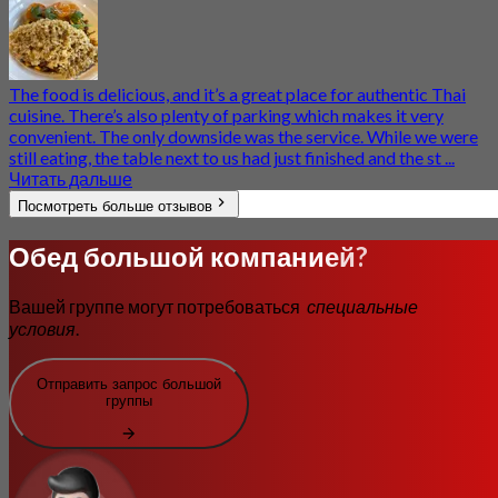
The food is delicious, and it’s a great place for authentic Thai
cuisine. There’s also plenty of parking which makes it very
convenient. The only downside was the service. While we were
still eating, the table next to us had just finished and the st ...
Читать дальше
Посмотреть больше отзывов
Обед большой компанией?
Вашей группе могут потребоваться
специальные
условия
.
Отправить запрос большой
группы