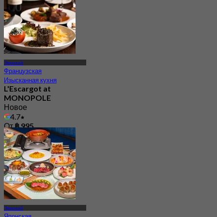
Эккамай
Французская
Изысканная кухня
L'Escargot at
MONOPOLE
Новое
4.7
От
฿ 995
Эккамай
Японская