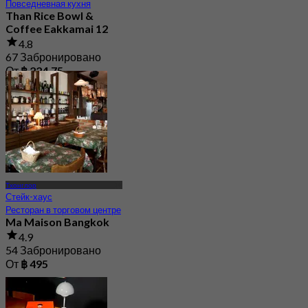
Повседневная кухня
Than Rice Bowl &
Coffee Eakkamai 12
4.8
67 Забронировано
От
฿ 224.75
Тхонглор
Стейк-хаус
Ресторан в торговом центре
Ma Maison Bangkok
4.9
54 Забронировано
От
฿ 495