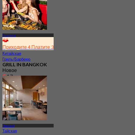
Тхонглор
Приходите 4 Платите 3
Китайская
Гриль/Барбекю
GRILL IN BANGKOK
Новое
4.7
От
฿ 347.5
Эккамай
Тайская