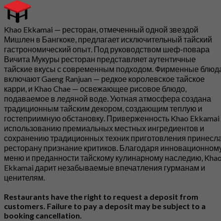
Khao Ekkamai — ресторан, отмеченный одной звездой
Мишлен в Бангкоке, предлагает исключительный тайский
гастрономический опыт. Под руководством шеф-повара
Вичита Мукуры ресторан представляет аутентичные
тайские вкусы с современным подходом. Фирменные блюд
включают Gaeng Ranjuan — редкое королевское тайское
карри, и Khao Chae — освежающее рисовое блюдо,
подаваемое в ледяной воде. Уютная атмосфера создана
традиционным тайским декором, создающим теплую и
гостеприимную обстановку. Приверженность Khao Ekkamai
использованию премиальных местных ингредиентов и
сохранению традиционных техник приготовления принесл
ресторану признание критиков. Благодаря инновационном
меню и преданности тайскому кулинарному наследию, Kha
Ekkamai дарит незабываемые впечатления гурманам и
ценителям.
Restaurants have the right to request a deposit from
customers. Failure to pay a deposit may be subject to a
booking cancellation.