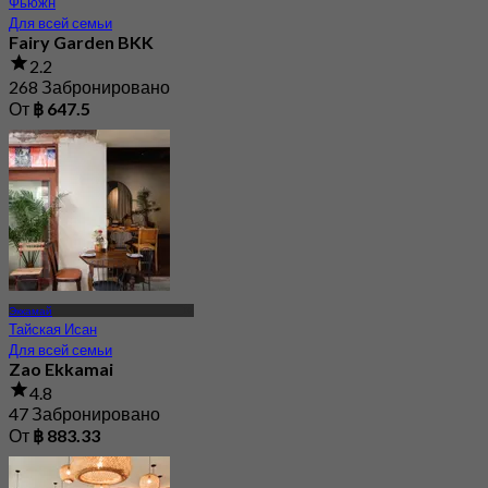
Фьюжн
Для всей семьи
Fairy Garden BKK
2.2
268 Забронировано
От
฿ 647.5
Эккамай
Тайская Исан
Для всей семьи
Zao Ekkamai
4.8
47 Забронировано
От
฿ 883.33