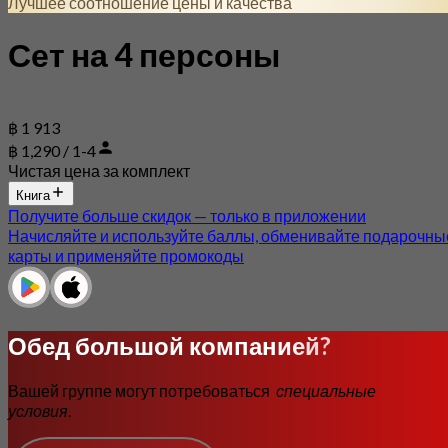
Лучшее соотношение цены и качества
Сет на 4 персоны
฿ 1 913
฿ 1,290 / 1-4
Чистая цена за комплект
Книга
Получите больше скидок — только в приложении
Начисляйте и используйте баллы, обменивайте подарочны
карты и применяйте промокоды
Обед большой компанией?
Вашей группе могут потребоваться
специальные
условия
.