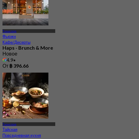
Тхонглор
Фьюжн
Кафе/Десерты
Haps - Brunch & More
Новое
4.9
От
฿ 396.66
Тхонглор
Тайская
Повседневная кухня