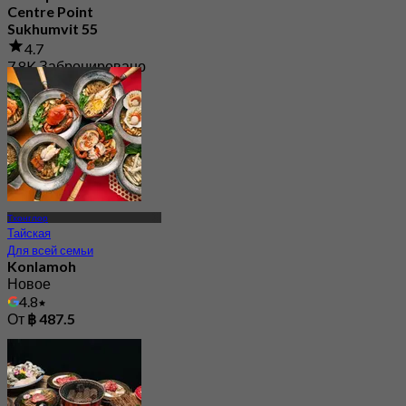
Centre Point
Sukhumvit 55
4.7
7.8K Забронировано
От
฿ 425
Тхонглор
Тайская
Для всей семьи
Konlamoh
Новое
4.8
От
฿ 487.5