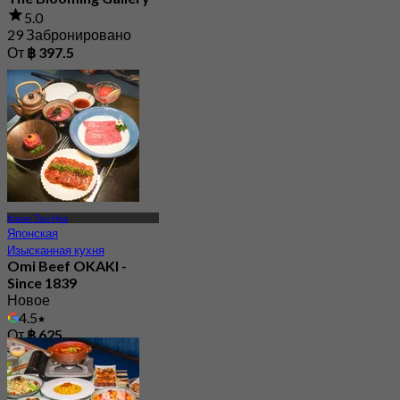
5.0
29 Забронировано
От
฿ 397.5
Клонг Тан Нуа
Японская
Изысканная кухня
Omi Beef OKAKI -
Since 1839
Новое
4.5
От
฿ 625