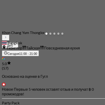
Khon Chang Yum Thonglor
Bangkok
0
Тхонглор
Тайская
Повседневная кухня
Сегодня
11:00 - 21:00
5.0
(57)
Основано на оценке в Гугл
Новое Первые 5 человек оставят отзыв и получат ฿ 0
промокодов!
Party Pack