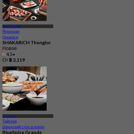
BTS Тхонг Ло
Японская
Омакасе
SHAKARICH Thonglor
Новое
4.5
От
฿ 2,119
Тхонглор
Тайская
Шведский стол в отеле
BlueSpice Grande