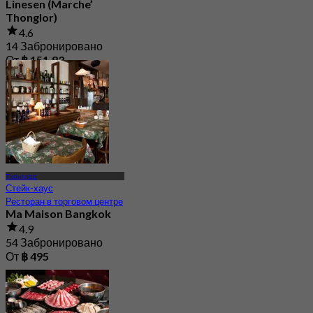
Linesen (Marche’
Thonglor)
4.6
14 Забронировано
От
฿ 151.83
Тхонглор
Стейк-хаус
Ресторан в торговом центре
Ma Maison Bangkok
4.9
54 Забронировано
От
฿ 495