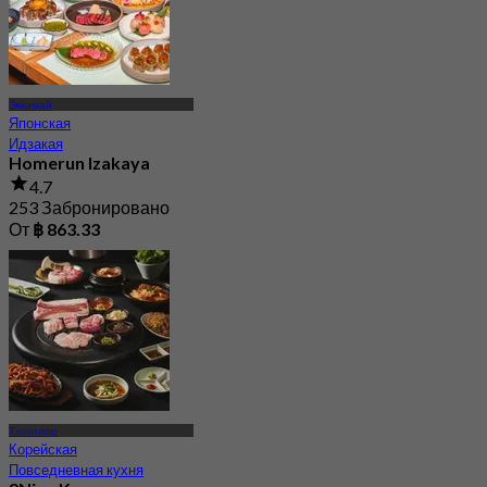
Эккамай
Японская
Идзакая
Homerun Izakaya
4.7
253 Забронировано
От
฿ 863.33
Тхонглор
Корейская
Повседневная кухня