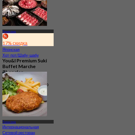
Тхонглор
17% скидка
Японская
Хот-пот/Шабу-шабу
You&I Premium Suki
Buffet Marche
Thonglor
4.7
1.9K Забронировано
От
฿ 498
Тхонглор
Интернациональная
Сетевой ресторан