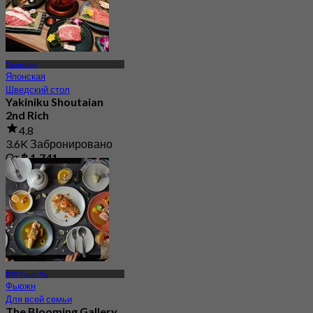
Тхонглор
Японская
Шведский стол
Yakiniku Shoutaian
2nd Rich
4.8
3.6K Забронировано
От
฿ 1,741
BTS Тхонг Ло
Фьюжн
Для всей семьи
The Blooming Gallery