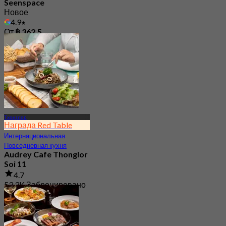
Seenspace
Новое
4.9
От
฿ 362.5
Тхонглор
Награда Red Table
Интернациональная
Повседневная кухня
Audrey Cafe Thonglor
Soi 11
4.7
53.3K Забронировано
От
฿ 149.5