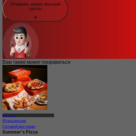
Отправить запрос большой
группы
Вам также может понравиться
Ваттхана
Итальянская
Сетевой ресторан
Summer's Pizza