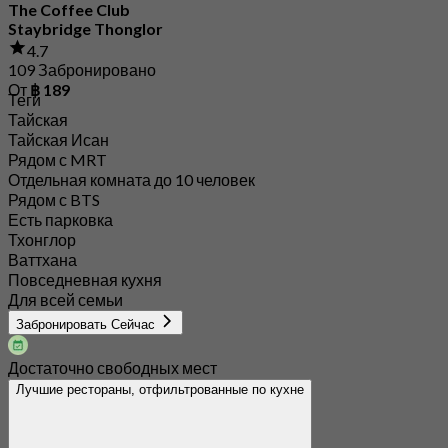
The Coffee Club
Staybridge Thonglor
4.7
109 Забронировано
От
฿ 189
Теги
Тайская
Тайская Исан
Рядом с MRT
Отдельная комната до 10 человек
Рядом с BTS
Есть парковка
Тхонглор
Ваттхана
Повседневная кухня
Для всей семьи
Забронировать Сейчас
Достаточно свободных мест
Лучшие рестораны, отфильтрованные по кухне