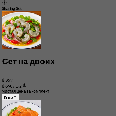
Sharing Set
Сет на двоих
฿ 959
฿ 690 / 1-2
Чистая цена за комплект
Книга