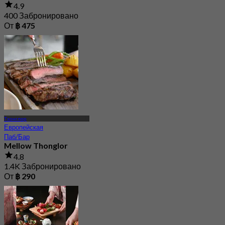
4.9
400 Забронировано
От
฿ 475
Тхонглор
Европейская
Паб/Бар
Mellow Thonglor
4.8
1.4K Забронировано
От
฿ 290