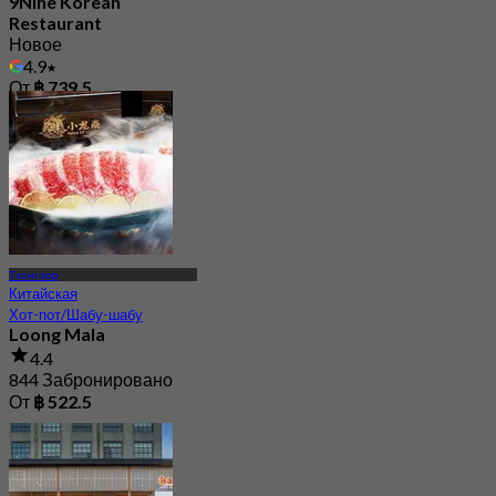
9Nine Korean
Restaurant
Новое
4.9
От
฿ 739.5
Тхонглор
Китайская
Хот-пот/Шабу-шабу
Loong Mala
4.4
844 Забронировано
От
฿ 522.5