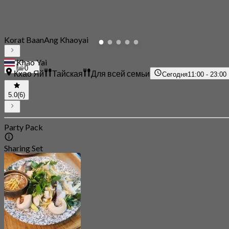
Korat BaanAng Khaoyai
Khao Yai
0
Кхао Яй
Тайская
Для всей семьи
Сегодня
11:00 - 23:00
5.0
(6)
Party Pack
Sharing Set