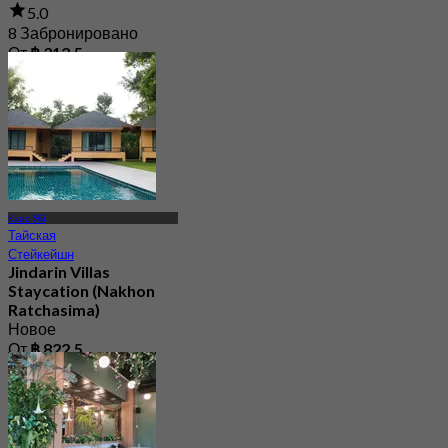
5.0
8 Забронировано
От
฿ 312.5
Кхао Яй
Тайская
Стейкейшн
Jindarin Villas
Staycation (Nakhon
Ratchasima)
Новое
От
฿ 822.5