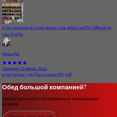
อาหารอร่อยทุกจาน ขนาดเหมาะสม พนักงานบริการดีทุกท่าน
แนะนำครับ
Venus Pui
Оценено 22 февр. 2026
อาหารอร่อย ราคาไม่แรง พนง.บริการดี
Обед большой компанией?
Вашей группе могут потребоваться
специальные
условия
.
Отправить запрос большой