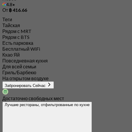
4.8
От
฿ 416.66
Теги
Тайская
Рядом с MRT
Рядом с BTS
Есть парковка
Бесплатный WiFi
Кхао Яй
Повседневная кухня
Для всей семьи
Гриль/Барбекю
На открытом воздухе
Забронировать Сейчас
Достаточно свободных мест
Лучшие рестораны, отфильтрованные по кухне