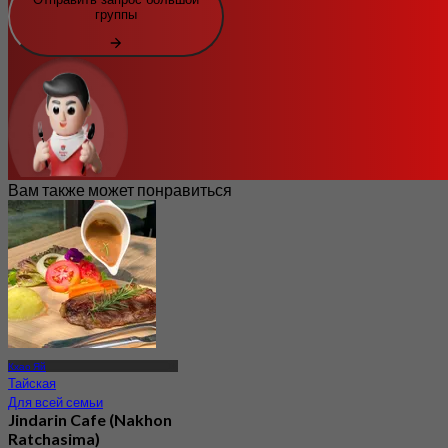
группы
Вам также может понравиться
Кхао Яй
Тайская
Для всей семьи
Jindarin Cafe (Nakhon
Ratchasima)