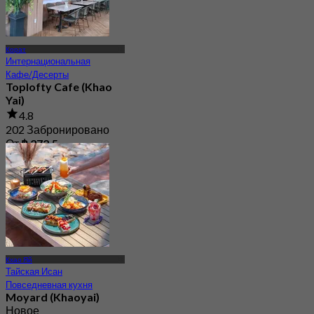
Корат
Интернациональная
Кафе/Десерты
Toplofty Cafe (Khao
Yai)
4.8
202 Забронировано
От
฿ 272.5
Кхао Яй
Тайская Исан
Повседневная кухня
Moyard (Khaoyai)
Новое