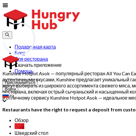
Подарочная карта
Блог
Для ресторана
Скачать приложение
Помощь
Kunshine Hotpot Asok — популярный ресторан All You Can 
аутентичными вкусами, Kunshine предлагает уникальный г
Присоединиться
могут выбирать из широкого ассортимента свежего мяса, 
Войти
ресторана, включая острый сычуаньский и насыщенный ко
ru
и отличному сервису Kunshine Hotpot Asok — идеальное ме
Restaurants have the right to request a deposit from custom
Обзор
추천
Шведский стол