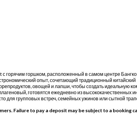
Eat с горячим горшком, расположенный в самом центре Банг
астрономический опыт, сочетающий традиционный китайский 
морепродуктов, овощей и лапши, чтобы создать идеальную к
ллагеновый, готовятся ежедневно из высококачественных и
сто для групповых встреч, семейных ужинов или сытной тра
ers. Failure to pay a deposit may be subject to a booking ca