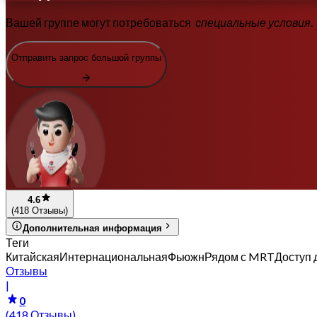
Вашей группе могут потребоваться
специальные условия
.
Отправить запрос большой группы
4.6
(418 Отзывы)
Дополнительная информация
Теги
Китайская
Интернациональная
Фьюжн
Рядом с MRT
Доступ 
Отзывы
|
0
(418 Отзывы)