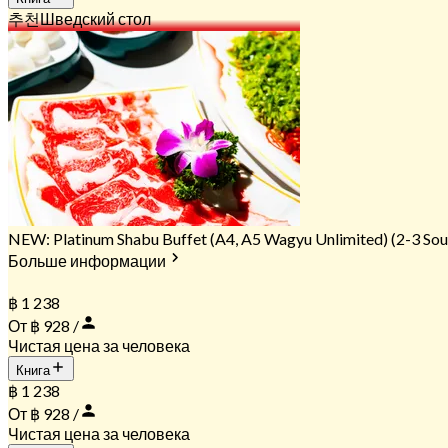
추천
Шведский стол
NEW: Platinum Shabu Buffet (A4, A5 Wagyu Unlimited) (2-3 Sou
Больше информации
฿ 1 238
От ฿ 928 /
Чистая цена за человека
Книга
฿ 1 238
От ฿ 928 /
Чистая цена за человека