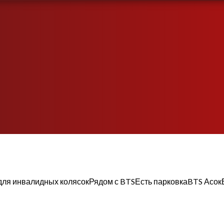
для инвалидных колясок
Рядом с BTS
Есть парковка
BTS Асок