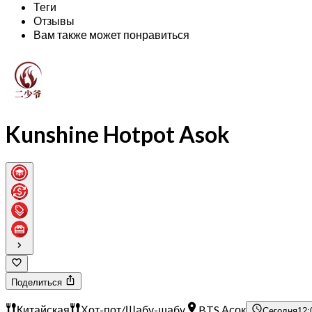
Теги
Отзывы
Вам также может понравиться
Kunshine Hotpot Asok
Поделиться
Китайская
Хот-пот/Шабу-шабу
BTS Асок
Сегодня
12: