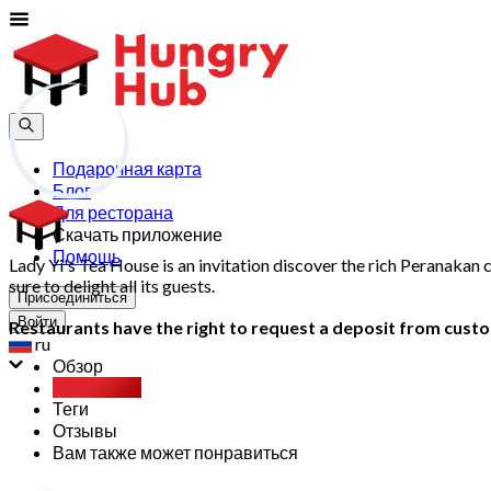
Подарочная карта
Блог
Для ресторана
Скачать приложение
Помощь
Lady Yi's Tea House is an invitation discover the rich Peranakan c
sure to delight all its guests.
Присоединиться
Войти
Restaurants have the right to request a deposit from custom
ru
Обзор
Party Pack
Теги
Отзывы
Вам также может понравиться